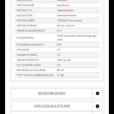
HER­STEL­LER
:
In­ter­face
AR­TI­KEL­NA­ME
:
Equi­li­bri­um
AR­TI­KEL­TYP
:
Tep­pich­flie­sen
KOL­LEK­TI­ON
:
In­ter­face Flie­sen
AR­TI­KEL­FAR­BE
:
1190092 Per­sis­tence
AR­TI­KEL­FOR­MAT
:
50 cm x 50 cm
VER­PA­CKUNGS­EIN­HEIT
:
4 m²
100% re­cy­cle­tes Po­ly­amid garn­ge­
POL­MA­TE­RI­AL
:
färbt
POL­EIN­SATZ­GE­WICHT
:
814
POL­HÖ­HE
:
4,1
GE­SAMT­STÄR­KE
:
7,3
GE­SAMT­GE­WICHT
:
3970 g / qm
NUT­ZUNGS­KLAS­SE
:
33
BRAND­SCHUTZ­KLAS­SE
:
Bfl-S1
TRITT­SCHALL­VER­BES­SE­RUNG
:
27 dB
BESCHREIBUNG
VERLEGEANLEITUNG