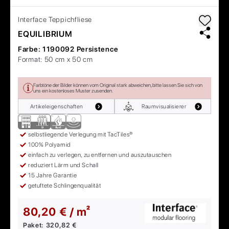
Interface
Teppichfliese
EQUILIBRIUM
Farbe:
1190092 Persistence
Format:
50 cm x 50 cm
Farbtöne der Bilder können vom Original stark abweichen, bitte lassen Sie sich von
uns ein kostenloses Muster zusenden.
Artikeleigenschaften
Raumvisualisierer
selbstliegende Verlegung mit TacTiles®
100% Polyamid
einfach zu verlegen, zu entfernen und auszutauschen
reduziert Lärm und Schall
15 Jahre Garantie
getuftete Schlingenqualität
80,20 € / m²
Paket:
320,82 €