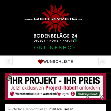
ONLINESHOP
WUNSCHLISTE
…
Interface Teppichfliesen
Interface Fliesen