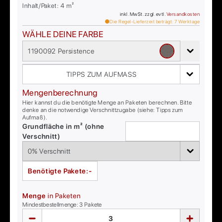
Inhalt/Paket:
4
m²
inkl. MwSt. zzgl. evtl.
Versandkosten
Die Regel-Lieferzeit beträgt:
7
Werktage
WÄHLE DEINE FARBE
1190092 Persistence
TIPPS ZUM AUFMASS
Mengenberechnung
Hier kannst du die benötigte Menge an Paketen berechnen. Bitte
denke an die notwendige Verschnittzugabe (siehe: Tipps zum
Aufmaß).
Grundfläche in m² (ohne
Verschnitt)
Benötigte Pakete:
-
Menge
in Paketen
Mindestbestellmenge:
3
Pakete