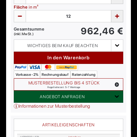
Fläche
in m²
962,46
€
Gesamtsumme
(inkl. MwSt.)
WICHTIGES BEIM KAUF BEACHTEN
In den Warenkorb
Vorkasse -2%
Rechnungskauf
Ratenzahlung
MUSTERBESTELLUNG BIS 4 STÜCK
Regellieferzeit: 5-7 Werktage
ANGEBOT ANFRAGEN
Informationen zur Musterbestellung
ARTIKELEIGENSCHAFTEN