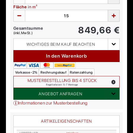
Fläche
in m²
849,66
€
Gesamtsumme
(inkl. MwSt.)
WICHTIGES BEIM KAUF BEACHTEN
In den Warenkorb
Vorkasse -2%
Rechnungskauf
Ratenzahlung
MUSTERBESTELLUNG BIS 4 STÜCK
Regellieferzeit: 5-7 Werktage
ANGEBOT ANFRAGEN
Informationen zur Musterbestellung
ARTIKELEIGENSCHAFTEN