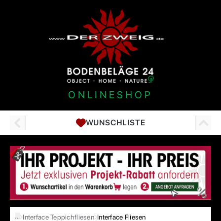
ONLINESHOP
WUNSCHLISTE
…
Interface Teppichfliesen
Interface Fliesen