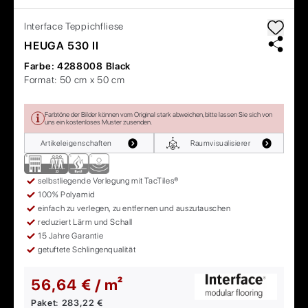
Interface
Teppichfliese
HEUGA 530 II
Farbe:
4288008 Black
Format:
50 cm x 50 cm
Farbtöne der Bilder können vom Original stark abweichen, bitte lassen Sie sich von
uns ein kostenloses Muster zusenden.
Artikeleigenschaften
Raumvisualisierer
selbstliegende Verlegung mit TacTiles®
100% Polyamid
einfach zu verlegen, zu entfernen und auszutauschen
reduziert Lärm und Schall
15 Jahre Garantie
getuftete Schlingenqualität
56,64 € / m²
Paket:
283,22 €