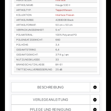
HER­STEL­LER
:
In­ter­face
AR­TI­KEL­NA­ME
:
Heu­ga 530 II
AR­TI­KEL­TYP
:
Tep­pich­flie­sen
KOL­LEK­TI­ON
:
In­ter­face Flie­sen
AR­TI­KEL­FAR­BE
:
4288008 Black
AR­TI­KEL­FOR­MAT
:
50 cm x 50 cm
VER­PA­CKUNGS­EIN­HEIT
:
5 m²
POL­MA­TE­RI­AL
:
100% Po­ly­amid PD
POL­EIN­SATZ­GE­WICHT
:
660
POL­HÖ­HE
:
3,4
GE­SAMT­STÄR­KE
:
6,4
GE­SAMT­GE­WICHT
:
3714 g / qm
NUT­ZUNGS­KLAS­SE
:
33
BRAND­SCHUTZ­KLAS­SE
:
Bfl-S1
TRITT­SCHALL­VER­BES­SE­RUNG
:
25 dB
BESCHREIBUNG
VERLEGEANLEITUNG
PFLEGE UND REINIGUNG