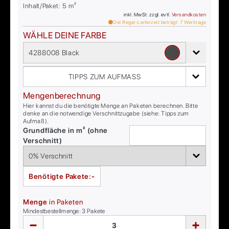
Inhalt/Paket:
5
m²
inkl. MwSt. zzgl. evtl.
Versandkosten
Die Regel-Lieferzeit beträgt:
7
Werktage
WÄHLE DEINE FARBE
4288008 Black
TIPPS ZUM AUFMASS
Mengenberechnung
Hier kannst du die benötigte Menge an Paketen berechnen. Bitte
denke an die notwendige Verschnittzugabe (siehe: Tipps zum
Aufmaß).
Grundfläche in m² (ohne
Verschnitt)
Benötigte Pakete:
-
Menge
in Paketen
Mindestbestellmenge:
3
Pakete