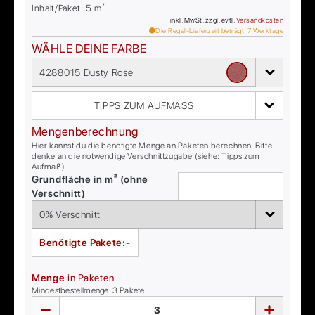
Inhalt/Paket:
5
m²
inkl. MwSt. zzgl. evtl.
Versandkosten
Die Regel-Lieferzeit beträgt:
7
Werktage
WÄHLE DEINE FARBE
4288015 Dusty Rose
TIPPS ZUM AUFMASS
Mengenberechnung
Hier kannst du die benötigte Menge an Paketen berechnen. Bitte
denke an die notwendige Verschnittzugabe (siehe: Tipps zum
Aufmaß).
Grundfläche in m² (ohne
Verschnitt)
Benötigte Pakete:
-
Menge
in Paketen
Mindestbestellmenge:
3
Pakete