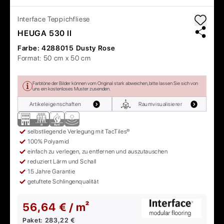
Interface
Teppichfliese
HEUGA 530 II
Farbe:
4288015 Dusty Rose
Format:
50 cm x 50 cm
Farbtöne der Bilder können vom Original stark abweichen, bitte lassen Sie sich von
uns ein kostenloses Muster zusenden.
Artikeleigenschaften
Raumvisualisierer
selbstliegende Verlegung mit TacTiles®
100% Polyamid
einfach zu verlegen, zu entfernen und auszutauschen
reduziert Lärm und Schall
15 Jahre Garantie
getuftete Schlingenqualität
56,64 € / m²
Paket:
283,22 €