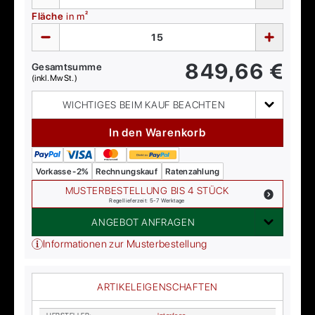
Fläche
in m²
849,66
€
Gesamtsumme
(inkl. MwSt.)
WICHTIGES BEIM KAUF BEACHTEN
In den Warenkorb
Vorkasse -2%
Rechnungskauf
Ratenzahlung
MUSTERBESTELLUNG BIS 4 STÜCK
Regellieferzeit: 5-7 Werktage
ANGEBOT ANFRAGEN
Informationen zur Musterbestellung
ARTIKELEIGENSCHAFTEN