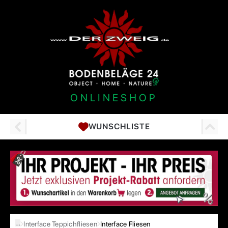
ONLINESHOP
WUNSCHLISTE
…
Interface Teppichfliesen
Interface Fliesen