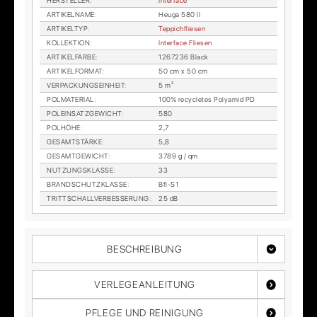
HER­STEL­LER
:
In­ter­face
AR­TI­KEL­NA­ME
:
Heu­ga 580 II
AR­TI­KEL­TYP
:
Tep­pich­flie­sen
KOL­LEK­TI­ON
:
In­ter­face Flie­sen
AR­TI­KEL­FAR­BE
:
1267236 Black
AR­TI­KEL­FOR­MAT
:
50 cm x 50 cm
VER­PA­CKUNGS­EIN­HEIT
:
5 m²
POL­MA­TE­RI­AL
:
100% re­cy­cle­tes Po­ly­amid PD
POL­EIN­SATZ­GE­WICHT
:
580
POL­HÖ­HE
:
2,7
GE­SAMT­STÄR­KE
:
5,8
GE­SAMT­GE­WICHT
:
3789 g / qm
NUT­ZUNGS­KLAS­SE
:
33
BRAND­SCHUTZ­KLAS­SE
:
Bfl-S1
TRITT­SCHALL­VER­BES­SE­RUNG
:
25 dB
BESCHREIBUNG
VERLEGEANLEITUNG
PFLEGE UND REINIGUNG