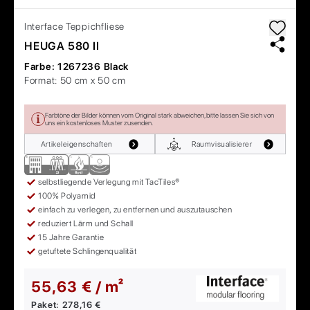
Interface
Teppichfliese
HEUGA 580 II
Farbe:
1267236 Black
Format:
50 cm x 50 cm
Farbtöne der Bilder können vom Original stark abweichen, bitte lassen Sie sich von
uns ein kostenloses Muster zusenden.
Artikeleigenschaften
Raumvisualisierer
selbstliegende Verlegung mit TacTiles®
100% Polyamid
einfach zu verlegen, zu entfernen und auszutauschen
reduziert Lärm und Schall
15 Jahre Garantie
getuftete Schlingenqualität
55,63 € / m²
Paket:
278,16 €