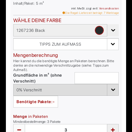
Inhalt/Paket:
5
m²
inkl. MwSt. zzgl. evtl.
Versandkosten
Die Regel-Lieferzeit beträgt:
7
Werktage
WÄHLE DEINE FARBE
1267236 Black
TIPPS ZUM AUFMASS
Mengenberechnung
Hier kannst du die benötigte Menge an Paketen berechnen. Bitte
denke an die notwendige Verschnittzugabe (siehe: Tipps zum
Aufmaß).
Grundfläche in m² (ohne
Verschnitt)
Benötigte Pakete:
-
Menge
in Paketen
Mindestbestellmenge:
3
Pakete