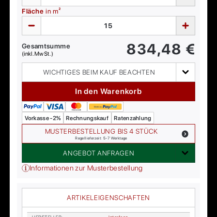
Fläche
in m²
834,48
€
Gesamtsumme
(inkl. MwSt.)
WICHTIGES BEIM KAUF BEACHTEN
In den Warenkorb
Vorkasse -2%
Rechnungskauf
Ratenzahlung
MUSTERBESTELLUNG BIS 4 STÜCK
Regellieferzeit: 5-7 Werktage
ANGEBOT ANFRAGEN
Informationen zur Musterbestellung
ARTIKELEIGENSCHAFTEN