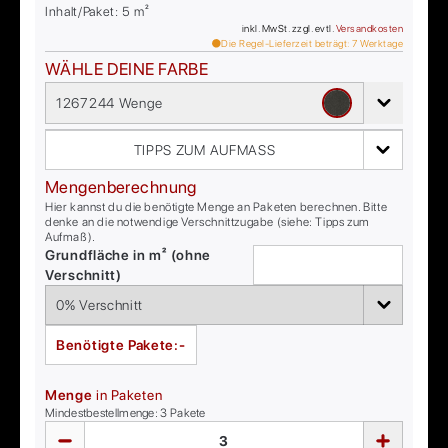
Inhalt/Paket:
5
m²
inkl. MwSt. zzgl. evtl.
Versandkosten
Die Regel-Lieferzeit beträgt:
7
Werktage
WÄHLE DEINE FARBE
1267244 Wenge
TIPPS ZUM AUFMASS
Mengenberechnung
Hier kannst du die benötigte Menge an Paketen berechnen. Bitte
denke an die notwendige Verschnittzugabe (siehe: Tipps zum
Aufmaß).
Grundfläche in m² (ohne
Verschnitt)
Benötigte Pakete:
-
Menge
in Paketen
Mindestbestellmenge:
3
Pakete