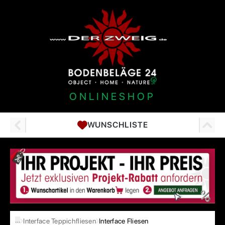
ONLINESHOP
WUNSCHLISTE
…
Interface Teppichfliesen
Interface Fliesen