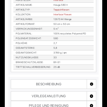
HER­STEL­LER
:
In­ter­face
AR­TI­KEL­NA­ME
:
Heu­ga 580 II
AR­TI­KEL­TYP
:
Tep­pich­flie­sen
KOL­LEK­TI­ON
:
In­ter­face Flie­sen
AR­TI­KEL­FAR­BE
:
1267244 Wen­ge
AR­TI­KEL­FOR­MAT
:
50 cm x 50 cm
VER­PA­CKUNGS­EIN­HEIT
:
5 m²
POL­MA­TE­RI­AL
:
100% re­cy­cle­tes Po­ly­amid PD
POL­EIN­SATZ­GE­WICHT
:
580
POL­HÖ­HE
:
2,7
GE­SAMT­STÄR­KE
:
5,8
GE­SAMT­GE­WICHT
:
3789 g / qm
NUT­ZUNGS­KLAS­SE
:
33
BRAND­SCHUTZ­KLAS­SE
:
Bfl-S1
TRITT­SCHALL­VER­BES­SE­RUNG
:
25 dB
BESCHREIBUNG
VERLEGEANLEITUNG
PFLEGE UND REINIGUNG