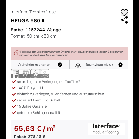
Interface
Teppichfliese
HEUGA 580 II
Farbe:
1267244 Wenge
Format:
50 cm x 50 cm
Farbtöne der Bilder können vom Original stark abweichen, bitte lassen Sie sich von
uns ein kostenloses Muster zusenden.
Artikeleigenschaften
Raumvisualisierer
selbstliegende Verlegung mit TacTiles®
100% Polyamid
einfach zu verlegen, zu entfernen und auszutauschen
reduziert Lärm und Schall
15 Jahre Garantie
getuftete Schlingenqualität
55,63 € / m²
Paket:
278,16 €