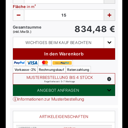
Fläche
in m²
834,48
€
Gesamtsumme
(inkl. MwSt.)
WICHTIGES BEIM KAUF BEACHTEN
In den Warenkorb
Vorkasse -2%
Rechnungskauf
Ratenzahlung
MUSTERBESTELLUNG BIS 4 STÜCK
Regellieferzeit: 5-7 Werktage
ANGEBOT ANFRAGEN
Informationen zur Musterbestellung
ARTIKELEIGENSCHAFTEN