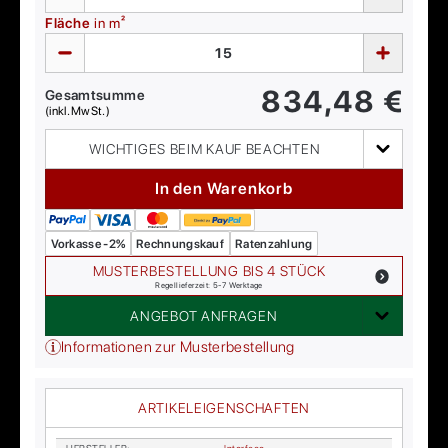
Fläche
in m²
834,48
€
Gesamtsumme
(inkl. MwSt.)
WICHTIGES BEIM KAUF BEACHTEN
In den Warenkorb
Vorkasse -2%
Rechnungskauf
Ratenzahlung
MUSTERBESTELLUNG BIS 4 STÜCK
Regellieferzeit: 5-7 Werktage
ANGEBOT ANFRAGEN
Informationen zur Musterbestellung
ARTIKELEIGENSCHAFTEN