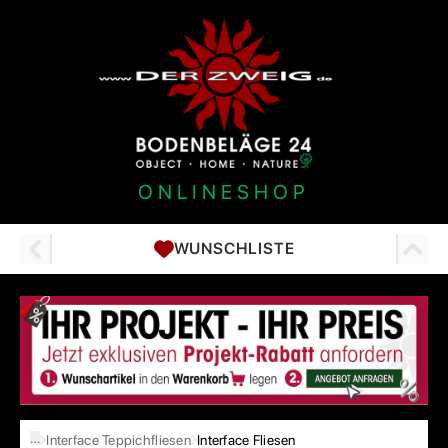
ONLINESHOP
WUNSCHLISTE
…
Interface Teppichfliesen
Interface Fliesen