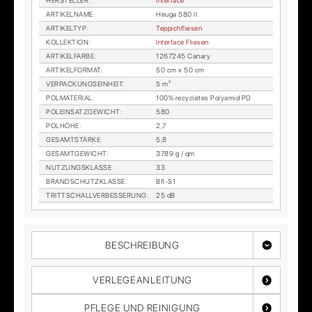
HER­STEL­LER
:
In­ter­face
AR­TI­KEL­NA­ME
:
Heu­ga 580 II
AR­TI­KEL­TYP
:
Tep­pich­flie­sen
KOL­LEK­TI­ON
:
In­ter­face Flie­sen
AR­TI­KEL­FAR­BE
:
1267245 Ca­na­ry
AR­TI­KEL­FOR­MAT
:
50 cm x 50 cm
VER­PA­CKUNGS­EIN­HEIT
:
5 m²
POL­MA­TE­RI­AL
:
100% re­cy­cle­tes Po­ly­amid PD
POL­EIN­SATZ­GE­WICHT
:
580
POL­HÖ­HE
:
2,7
GE­SAMT­STÄR­KE
:
5,8
GE­SAMT­GE­WICHT
:
3789 g / qm
NUT­ZUNGS­KLAS­SE
:
33
BRAND­SCHUTZ­KLAS­SE
:
Bfl-S1
TRITT­SCHALL­VER­BES­SE­RUNG
:
25 dB
BESCHREIBUNG
VERLEGEANLEITUNG
PFLEGE UND REINIGUNG