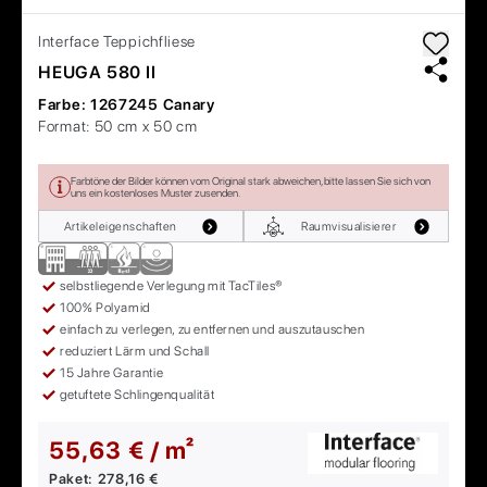
Interface
Teppichfliese
HEUGA 580 II
Farbe:
1267245 Canary
Format:
50 cm x 50 cm
Farbtöne der Bilder können vom Original stark abweichen, bitte lassen Sie sich von
uns ein kostenloses Muster zusenden.
Artikeleigenschaften
Raumvisualisierer
selbstliegende Verlegung mit TacTiles®
100% Polyamid
einfach zu verlegen, zu entfernen und auszutauschen
reduziert Lärm und Schall
15 Jahre Garantie
getuftete Schlingenqualität
55,63 € / m²
Paket:
278,16 €