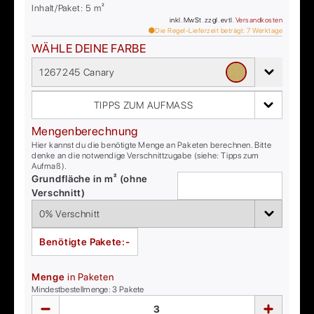
Inhalt/Paket:
5
m²
inkl. MwSt. zzgl. evtl.
Versandkosten
Die Regel-Lieferzeit beträgt:
7
Werktage
WÄHLE DEINE FARBE
1267245 Canary
TIPPS ZUM AUFMASS
Mengenberechnung
Hier kannst du die benötigte Menge an Paketen berechnen. Bitte
denke an die notwendige Verschnittzugabe (siehe: Tipps zum
Aufmaß).
Grundfläche in m² (ohne
Verschnitt)
Benötigte Pakete:
-
Menge
in Paketen
Mindestbestellmenge:
3
Pakete