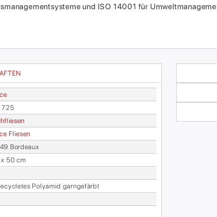
itätsmanagementsysteme und ISO 14001 für Umweltmanagement
HAFTEN
ace
a 725
h­flie­sen
face Flie­sen
49 Bor­deaux
 x 50 cm
­cy­cle­tes Po­ly­amid garn­ge­färbt