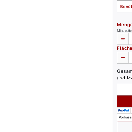
Benöt
Meng
Mindestb
Fläch
Gesa
(inkl. M
Vorkass