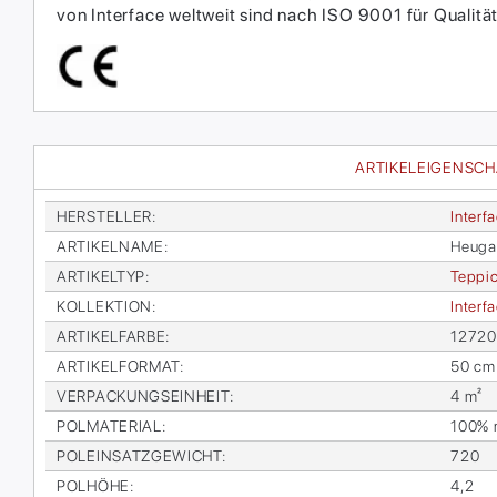
von Interface weltweit sind nach ISO 9001 für Qual
ARTIKELEIGENSC
HER­STEL­LER
:
In­ter­f
AR­TI­KEL­NA­ME
:
Heu­g
AR­TI­KEL­TYP
:
Tep­pic
KOL­LEK­TI­ON
:
In­ter­
AR­TI­KEL­FAR­BE
:
12720
AR­TI­KEL­FOR­MAT
:
50 cm
VER­PA­CKUNGS­EIN­HEIT
:
4 m²
POL­MA­TE­RI­AL
:
100% re
POL­EIN­SATZ­GE­WICHT
:
720
POL­HÖ­HE
:
4,2