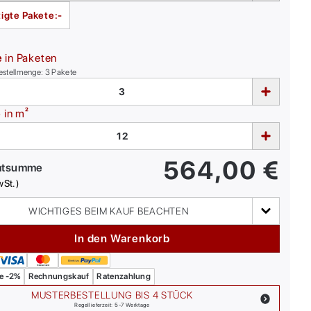
igte Pakete:
-
e
in Paketen
estellmenge:
3
Pakete
e
in m²
564,00
€
mtsumme
wSt.)
WICHTIGES BEIM KAUF BEACHTEN
In den Warenkorb
e -2%
Rechnungskauf
Ratenzahlung
MUSTERBESTELLUNG BIS 4 STÜCK
Regellieferzeit: 5-7 Werktage