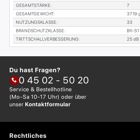
GE­SAMT­STÄR­KE
:
7
GE­SAMT­GE­WICHT
:
3719 
NUT­ZUNGS­KLAS­SE
:
33
BRAND­SCHUTZ­KLAS­SE
:
Bfl-S1
TRITT­SCHALL­VER­BES­SE­RUNG
:
25 dB
Du hast Fragen?
0 45 02 - 50 20
Service & Bestellhotline
(Mo-Sa 10-17 Uhr) oder über
unser
Kontaktformular
Rechtliches