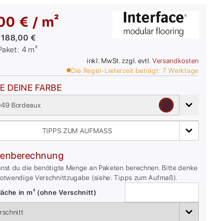
00 € / m²
:
188,00 €
/Paket:
4
m²
inkl. MwSt. zzgl. evtl.
Versandkosten
Die Regel-Lieferzeit beträgt:
7
Werktage
E DEINE FARBE
49 Bordeaux
TIPPS ZUM AUFMASS
enberechnung
nnst du die benötigte Menge an Paketen berechnen. Bitte denke
notwendige Verschnittzugabe (siehe: Tipps zum Aufmaß).
äche in m² (ohne Verschnitt)