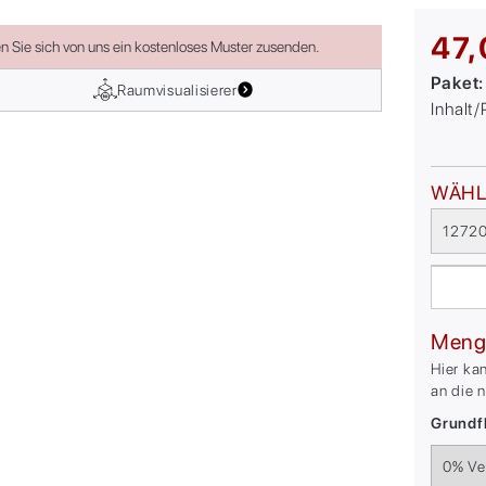
47,
en Sie sich von uns ein kostenloses Muster zusenden.
Paket
Raumvisualisierer
Inhalt
WÄHL
12720
Meng
Hier ka
an die 
Grundfl