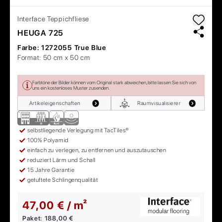
Interface
Teppichfliese
HEUGA 725
Farbe:
1272055 True Blue
Format:
50 cm x 50 cm
Farbtöne der Bilder können vom Original stark abweichen, bitte lassen Sie sich von
uns ein kostenloses Muster zusenden.
Artikeleigenschaften
Raumvisualisierer
selbstliegende Verlegung mit TacTiles®
100% Polyamid
einfach zu verlegen, zu entfernen und auszutauschen
reduziert Lärm und Schall
15 Jahre Garantie
getuftete Schlingenqualität
47,00 € / m²
Paket:
188,00 €