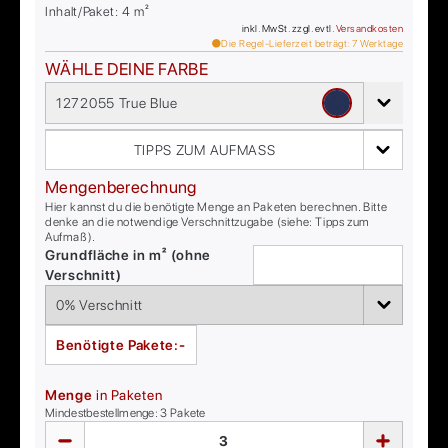
Inhalt/Paket:
4
m²
inkl. MwSt. zzgl. evtl.
Versandkosten
Die Regel-Lieferzeit beträgt:
7
Werktage
WÄHLE DEINE FARBE
1272055 True Blue
TIPPS ZUM AUFMASS
Mengenberechnung
Hier kannst du die benötigte Menge an Paketen berechnen. Bitte
denke an die notwendige Verschnittzugabe (siehe: Tipps zum
Aufmaß).
Grundfläche in m² (ohne
Verschnitt)
Benötigte Pakete:
-
Menge
in Paketen
Mindestbestellmenge:
3
Pakete