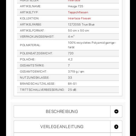
HER­STEL­LER
:
In­ter­face
AR­TI­KEL­NA­ME
:
Heu­ga 725
AR­TI­KEL­TYP
:
Tep­pich­flie­sen
KOL­LEK­TI­ON
:
In­ter­face Flie­sen
AR­TI­KEL­FAR­BE
:
1272055 True Blue
AR­TI­KEL­FOR­MAT
:
50 cm x 50 cm
VER­PA­CKUNGS­EIN­HEIT
:
4 m²
100% re­cy­cle­tes Po­ly­amid garn­ge­
POL­MA­TE­RI­AL
:
färbt
POL­EIN­SATZ­GE­WICHT
:
720
POL­HÖ­HE
:
4,2
GE­SAMT­STÄR­KE
:
7
GE­SAMT­GE­WICHT
:
3719 g / qm
NUT­ZUNGS­KLAS­SE
:
33
BRAND­SCHUTZ­KLAS­SE
:
Bfl-S1
TRITT­SCHALL­VER­BES­SE­RUNG
:
25 dB
BESCHREIBUNG
VERLEGEANLEITUNG