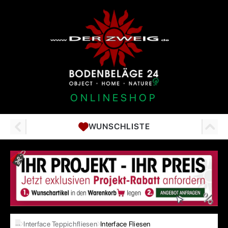
ONLINESHOP
WUNSCHLISTE
…
Interface Teppichfliesen
Interface Fliesen