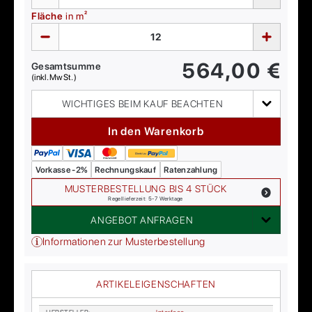
Fläche
in m²
564,00
€
Gesamtsumme
(inkl. MwSt.)
WICHTIGES BEIM KAUF BEACHTEN
In den Warenkorb
Vorkasse -2%
Rechnungskauf
Ratenzahlung
MUSTERBESTELLUNG BIS 4 STÜCK
Regellieferzeit: 5-7 Werktage
ANGEBOT ANFRAGEN
Informationen zur Musterbestellung
ARTIKELEIGENSCHAFTEN