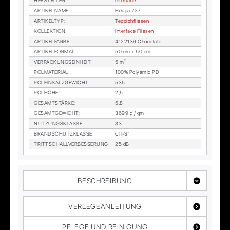
HER­STEL­LER
:
In­ter­face
AR­TI­KEL­NA­ME
:
Heu­ga 727
AR­TI­KEL­TYP
:
Tep­pich­flie­sen
KOL­LEK­TI­ON
:
In­ter­face Flie­sen
AR­TI­KEL­FAR­BE
:
4122139 Cho­co­la­te
AR­TI­KEL­FOR­MAT
:
50 cm x 50 cm
VER­PA­CKUNGS­EIN­HEIT
:
5 m²
POL­MA­TE­RI­AL
:
100% Po­ly­amid PD
POL­EIN­SATZ­GE­WICHT
:
535
POL­HÖ­HE
:
2,5
GE­SAMT­STÄR­KE
:
5,8
GE­SAMT­GE­WICHT
:
3699 g / qm
NUT­ZUNGS­KLAS­SE
:
33
BRAND­SCHUTZ­KLAS­SE
:
Cfl-S1
TRITT­SCHALL­VER­BES­SE­RUNG
:
25 dB
BESCHREIBUNG
VERLEGEANLEITUNG
PFLEGE UND REINIGUNG