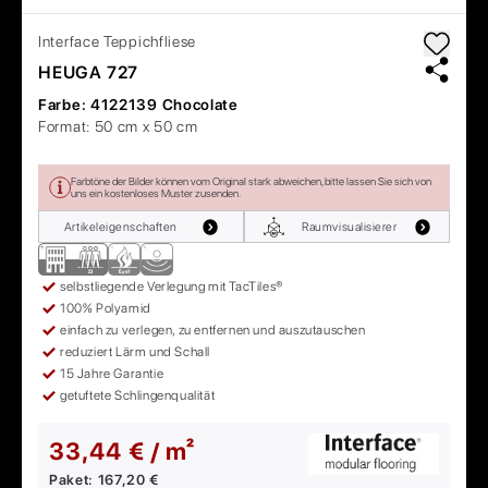
Interface
Teppichfliese
HEUGA 727
Farbe:
4122139 Chocolate
Format:
50 cm x 50 cm
Farbtöne der Bilder können vom Original stark abweichen, bitte lassen Sie sich von
uns ein kostenloses Muster zusenden.
Artikeleigenschaften
Raumvisualisierer
selbstliegende Verlegung mit TacTiles®
100% Polyamid
einfach zu verlegen, zu entfernen und auszutauschen
reduziert Lärm und Schall
15 Jahre Garantie
getuftete Schlingenqualität
33,44 € / m²
Paket:
167,20 €