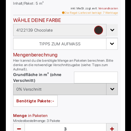
Inhalt/Paket:
5
m²
inkl. MwSt. zzgl. evtl.
Versandkosten
Die Regel-Lieferzeit beträgt:
7
Werktage
WÄHLE DEINE FARBE
4122139 Chocolate
TIPPS ZUM AUFMASS
Mengenberechnung
Hier kannst du die benötigte Menge an Paketen berechnen. Bitte
denke an die notwendige Verschnittzugabe (siehe: Tipps zum
Aufmaß).
Grundfläche in m² (ohne
Verschnitt)
Benötigte Pakete:
-
Menge
in Paketen
Mindestbestellmenge:
3
Pakete