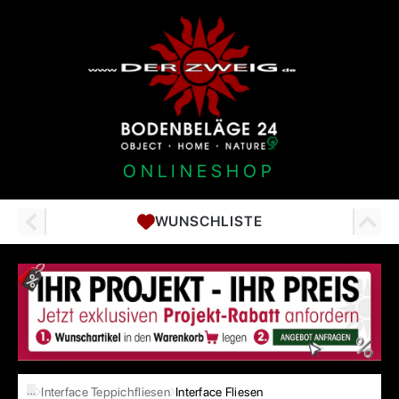
ONLINESHOP
WUNSCHLISTE
…
Interface Teppichfliesen
Interface Fliesen