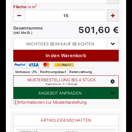
Fläche
in m²
501,60
€
Gesamtsumme
(inkl. MwSt.)
WICHTIGES BEIM KAUF BEACHTEN
In den Warenkorb
Vorkasse -2%
Rechnungskauf
Ratenzahlung
MUSTERBESTELLUNG BIS 4 STÜCK
Regellieferzeit: 5-7 Werktage
ANGEBOT ANFRAGEN
Informationen zur Musterbestellung
ARTIKELEIGENSCHAFTEN