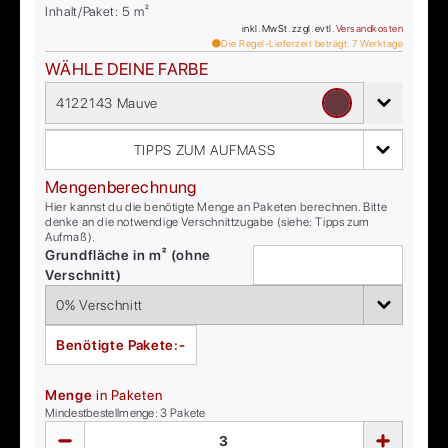
Inhalt/Paket:
5
m²
inkl. MwSt. zzgl. evtl.
Versandkosten
Die Regel-Lieferzeit beträgt:
7
Werktage
WÄHLE DEINE FARBE
4122143 Mauve
TIPPS ZUM AUFMASS
Mengenberechnung
Hier kannst du die benötigte Menge an Paketen berechnen. Bitte
denke an die notwendige Verschnittzugabe (siehe: Tipps zum
Aufmaß).
Grundfläche in m² (ohne
Verschnitt)
Benötigte Pakete:
-
Menge
in Paketen
Mindestbestellmenge:
3
Pakete