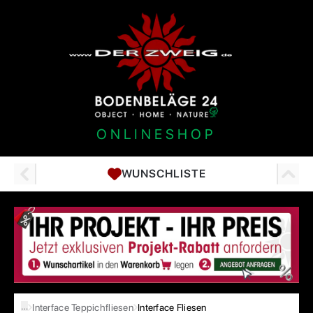
ONLINESHOP
WUNSCHLISTE
…
Interface Teppichfliesen
Interface Fliesen