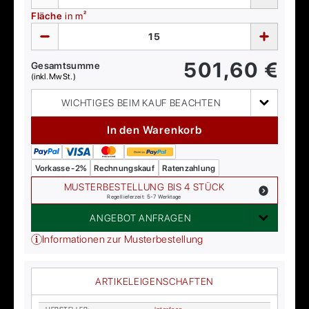
Fläche
in m²
501,60
€
Gesamtsumme
(inkl. MwSt.)
WICHTIGES BEIM KAUF BEACHTEN
In den Warenkorb
Vorkasse -2%
Rechnungskauf
Ratenzahlung
MUSTERBESTELLUNG BIS 4 STÜCK
Regellieferzeit: 5-7 Werktage
ANGEBOT ANFRAGEN
Informationen zur Musterbestellung
ARTIKELEIGENSCHAFTEN