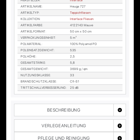
HER­STEL­LER
:
In­ter­face
AR­TI­KEL­NA­ME
:
Heu­ga 727
AR­TI­KEL­TYP
:
Tep­pich­flie­sen
KOL­LEK­TI­ON
:
In­ter­face Flie­sen
AR­TI­KEL­FAR­BE
:
4122143 Mauve
AR­TI­KEL­FOR­MAT
:
50 cm x 50 cm
VER­PA­CKUNGS­EIN­HEIT
:
5 m²
POL­MA­TE­RI­AL
:
100% Po­ly­amid PD
POL­EIN­SATZ­GE­WICHT
:
535
POL­HÖ­HE
:
2,5
GE­SAMT­STÄR­KE
:
5,8
GE­SAMT­GE­WICHT
:
3699 g / qm
NUT­ZUNGS­KLAS­SE
:
33
BRAND­SCHUTZ­KLAS­SE
:
Cfl-S1
TRITT­SCHALL­VER­BES­SE­RUNG
:
25 dB
BESCHREIBUNG
VERLEGEANLEITUNG
PFLEGE UND REINIGUNG