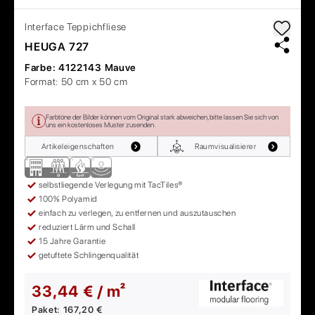
Interface
Teppichfliese
HEUGA 727
Farbe:
4122143 Mauve
Format:
50 cm x 50 cm
Farbtöne der Bilder können vom Original stark abweichen, bitte lassen Sie sich von
uns ein kostenloses Muster zusenden.
Artikeleigenschaften
Raumvisualisierer
selbstliegende Verlegung mit TacTiles®
100% Polyamid
einfach zu verlegen, zu entfernen und auszutauschen
reduziert Lärm und Schall
15 Jahre Garantie
getuftete Schlingenqualität
33,44 € / m²
Paket:
167,20 €