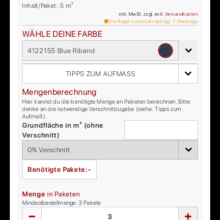
Inhalt/Paket:
5
m²
inkl. MwSt. zzgl. evtl.
Versandkosten
Die Regel-Lieferzeit beträgt:
7
Werktage
WÄHLE DEINE FARBE
4122155 Blue Riband
TIPPS ZUM AUFMASS
Mengenberechnung
Hier kannst du die benötigte Menge an Paketen berechnen. Bitte
denke an die notwendige Verschnittzugabe (siehe: Tipps zum
Aufmaß).
Grundfläche in m² (ohne
Verschnitt)
Benötigte Pakete:
-
Menge
in Paketen
Mindestbestellmenge:
3
Pakete