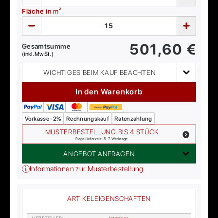
Fläche
in m²
501,60
€
Gesamtsumme
(inkl. MwSt.)
WICHTIGES BEIM KAUF BEACHTEN
In den Warenkorb
Vorkasse -2%
Rechnungskauf
Ratenzahlung
MUSTERBESTELLUNG BIS 4 STÜCK
Regellieferzeit: 5-7 Werktage
ANGEBOT ANFRAGEN
Informationen zur Musterbestellung
ARTIKELEIGENSCHAFTEN