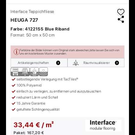
Interface
Teppichfliese
HEUGA 727
Farbe:
4122155 Blue Riband
Format:
50 cm x 50 cm
Farbtöne der Bilder können vom Original stark abweichen, bitte lassen Sie sich von
uns ein kostenloses Muster zusenden.
Artikeleigenschaften
Raumvisualisierer
selbstliegende Verlegung mit TacTiles®
100% Polyamid
einfach zu verlegen, zu entfernen und auszutauschen
reduziert Lärm und Schall
15 Jahre Garantie
getuftete Schlingenqualität
33,44 € / m²
Paket:
167,20 €