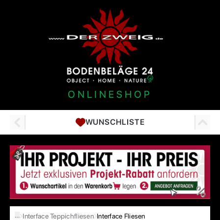
ONLINESHOP
WUNSCHLISTE
…
Interface Teppichfliesen
Interface Fliesen