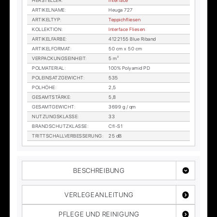
HER­STEL­LER
:
In­ter­face
AR­TI­KEL­NA­ME
:
Heu­ga 727
AR­TI­KEL­TYP
:
Tep­pich­flie­sen
KOL­LEK­TI­ON
:
In­ter­face Flie­sen
AR­TI­KEL­FAR­BE
:
4122155 Blue Ri­band
AR­TI­KEL­FOR­MAT
:
50 cm x 50 cm
VER­PA­CKUNGS­EIN­HEIT
:
5 m²
POL­MA­TE­RI­AL
:
100% Po­ly­amid PD
POL­EIN­SATZ­GE­WICHT
:
535
POL­HÖ­HE
:
2,5
GE­SAMT­STÄR­KE
:
5,8
GE­SAMT­GE­WICHT
:
3699 g / qm
NUT­ZUNGS­KLAS­SE
:
33
BRAND­SCHUTZ­KLAS­SE
:
Cfl-S1
TRITT­SCHALL­VER­BES­SE­RUNG
:
25 dB
BESCHREIBUNG
VERLEGEANLEITUNG
PFLEGE UND REINIGUNG