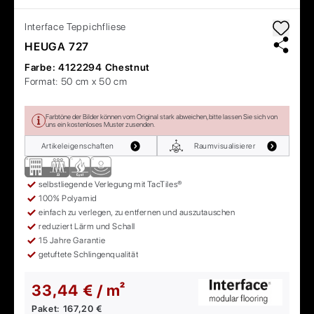
Interface
Teppichfliese
HEUGA 727
Farbe:
4122294 Chestnut
Format:
50 cm x 50 cm
Farbtöne der Bilder können vom Original stark abweichen, bitte lassen Sie sich von
uns ein kostenloses Muster zusenden.
Artikeleigenschaften
Raumvisualisierer
selbstliegende Verlegung mit TacTiles®
100% Polyamid
einfach zu verlegen, zu entfernen und auszutauschen
reduziert Lärm und Schall
15 Jahre Garantie
getuftete Schlingenqualität
33,44 € / m²
Paket:
167,20 €