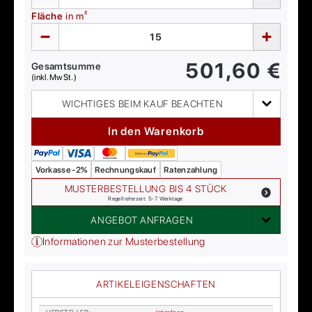
Fläche
in m²
501,60
€
Gesamtsumme
(inkl. MwSt.)
WICHTIGES BEIM KAUF BEACHTEN
In den Warenkorb
Vorkasse -2%
Rechnungskauf
Ratenzahlung
MUSTERBESTELLUNG BIS 4 STÜCK
Regellieferzeit: 5-7 Werktage
ANGEBOT ANFRAGEN
Informationen zur Musterbestellung
ARTIKELEIGENSCHAFTEN