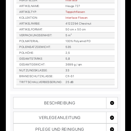
HER­STEL­LER
:
In­ter­face
AR­TI­KEL­NA­ME
:
Heu­ga 727
AR­TI­KEL­TYP
:
Tep­pich­flie­sen
KOL­LEK­TI­ON
:
In­ter­face Flie­sen
AR­TI­KEL­FAR­BE
:
4122294 Ches­t­nut
AR­TI­KEL­FOR­MAT
:
50 cm x 50 cm
VER­PA­CKUNGS­EIN­HEIT
:
5 m²
POL­MA­TE­RI­AL
:
100% Po­ly­amid PD
POL­EIN­SATZ­GE­WICHT
:
535
POL­HÖ­HE
:
2,5
GE­SAMT­STÄR­KE
:
5,8
GE­SAMT­GE­WICHT
:
3699 g / qm
NUT­ZUNGS­KLAS­SE
:
33
BRAND­SCHUTZ­KLAS­SE
:
Cfl-S1
TRITT­SCHALL­VER­BES­SE­RUNG
:
25 dB
BESCHREIBUNG
VERLEGEANLEITUNG
PFLEGE UND REINIGUNG