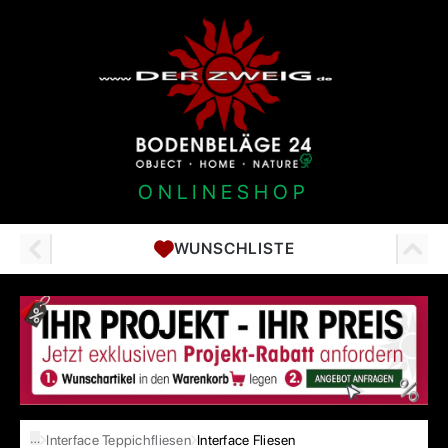
ONLINESHOP
WUNSCHLISTE
…
Interface Teppichfliesen
Interface Fliesen