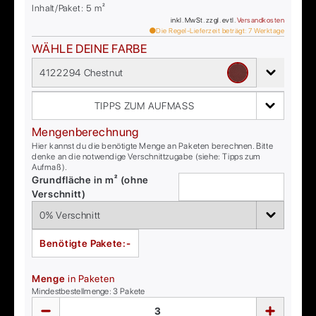
Inhalt/Paket:
5
m²
inkl. MwSt. zzgl. evtl.
Versandkosten
Die Regel-Lieferzeit beträgt:
7
Werktage
WÄHLE DEINE FARBE
4122294 Chestnut
TIPPS ZUM AUFMASS
Mengenberechnung
Hier kannst du die benötigte Menge an Paketen berechnen. Bitte
denke an die notwendige Verschnittzugabe (siehe: Tipps zum
Aufmaß).
Grundfläche in m² (ohne
Verschnitt)
Benötigte Pakete:
-
Menge
in Paketen
Mindestbestellmenge:
3
Pakete