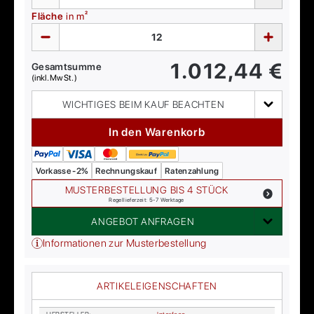
Fläche
in m²
1.012,44
€
Gesamtsumme
(inkl. MwSt.)
WICHTIGES BEIM KAUF BEACHTEN
In den Warenkorb
Vorkasse -2%
Rechnungskauf
Ratenzahlung
MUSTERBESTELLUNG BIS 4 STÜCK
Regellieferzeit: 5-7 Werktage
ANGEBOT ANFRAGEN
Informationen zur Musterbestellung
ARTIKELEIGENSCHAFTEN