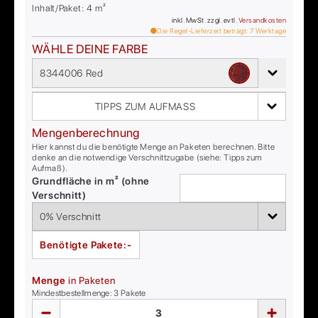
Inhalt/Paket:
4
m²
inkl. MwSt. zzgl. evtl.
Versandkosten
Die Regel-Lieferzeit beträgt:
7
Werktage
WÄHLE DEINE FARBE
8344006 Red
TIPPS ZUM AUFMASS
Mengenberechnung
Hier kannst du die benötigte Menge an Paketen berechnen. Bitte
denke an die notwendige Verschnittzugabe (siehe: Tipps zum
Aufmaß).
Grundfläche in m² (ohne
Verschnitt)
Benötigte Pakete:
-
Menge
in Paketen
Mindestbestellmenge:
3
Pakete