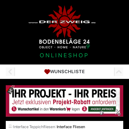
ONLINESHOP
WUNSCHLISTE
…
Interface Teppichfliesen
Interface Fliesen