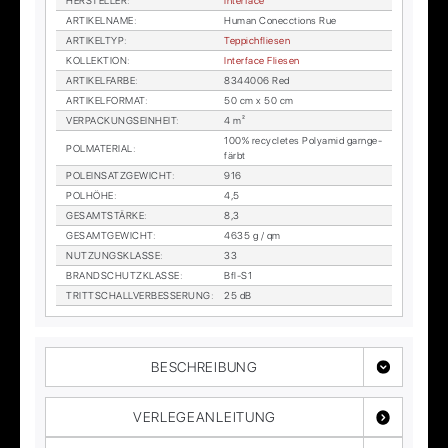
HER­STEL­LER
:
In­ter­face
AR­TI­KEL­NA­ME
:
Hu­man Con­ecc­tions Rue
AR­TI­KEL­TYP
:
Tep­pich­flie­sen
KOL­LEK­TI­ON
:
In­ter­face Flie­sen
AR­TI­KEL­FAR­BE
:
8344006 Red
AR­TI­KEL­FOR­MAT
:
50 cm x 50 cm
VER­PA­CKUNGS­EIN­HEIT
:
4 m²
100% re­cy­cle­tes Po­ly­amid garn­ge­
POL­MA­TE­RI­AL
:
färbt
POL­EIN­SATZ­GE­WICHT
:
916
POL­HÖ­HE
:
4,5
GE­SAMT­STÄR­KE
:
8,3
GE­SAMT­GE­WICHT
:
4635 g / qm
NUT­ZUNGS­KLAS­SE
:
33
BRAND­SCHUTZ­KLAS­SE
:
Bfl-S1
TRITT­SCHALL­VER­BES­SE­RUNG
:
25 dB
BESCHREIBUNG
VERLEGEANLEITUNG