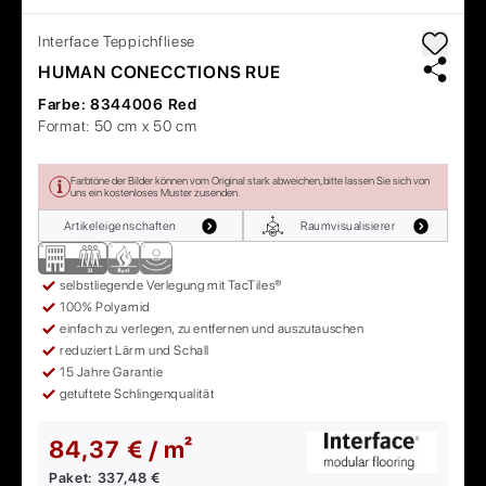
Interface
Teppichfliese
HUMAN CONECCTIONS RUE
Farbe:
8344006 Red
Format:
50 cm x 50 cm
Farbtöne der Bilder können vom Original stark abweichen, bitte lassen Sie sich von
uns ein kostenloses Muster zusenden.
Artikeleigenschaften
Raumvisualisierer
selbstliegende Verlegung mit TacTiles®
100% Polyamid
einfach zu verlegen, zu entfernen und auszutauschen
reduziert Lärm und Schall
15 Jahre Garantie
getuftete Schlingenqualität
84,37 € / m²
Paket:
337,48 €