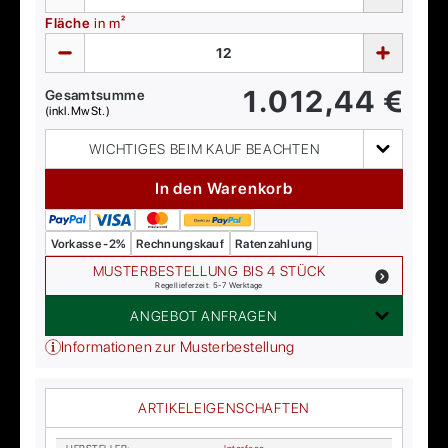
Fläche
in m²
1.012,44
€
Gesamtsumme
(inkl. MwSt.)
WICHTIGES BEIM KAUF BEACHTEN
In den Warenkorb
Vorkasse -2%
Rechnungskauf
Ratenzahlung
MUSTERBESTELLUNG BIS 4 STÜCK
Regellieferzeit: 5-7 Werktage
ANGEBOT ANFRAGEN
Informationen zur Musterbestellung
ARTIKELEIGENSCHAFTEN