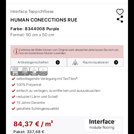
Interface
Teppichfliese
HUMAN CONECCTIONS RUE
Farbe:
8344008 Purple
Format:
50 cm x 50 cm
Farbtöne der Bilder können vom Original stark abweichen, bitte lassen Sie sich von
uns ein kostenloses Muster zusenden.
Artikeleigenschaften
Raumvisualisierer
selbstliegende Verlegung mit TacTiles®
100% Polyamid
einfach zu verlegen, zu entfernen und auszutauschen
reduziert Lärm und Schall
15 Jahre Garantie
getuftete Schlingenqualität
84,37 € / m²
Paket:
337,48 €