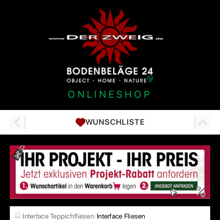
ONLINESHOP
WUNSCHLISTE
…
Interface Teppichfliesen
Interface Fliesen