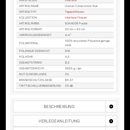
HER­STEL­LER
:
In­ter­face
AR­TI­KEL­NA­ME
:
Hu­man Con­ecc­tions Rue
AR­TI­KEL­TYP
:
Tep­pich­flie­sen
KOL­LEK­TI­ON
:
In­ter­face Flie­sen
AR­TI­KEL­FAR­BE
:
8344008 Pur­ple
AR­TI­KEL­FOR­MAT
:
50 cm x 50 cm
VER­PA­CKUNGS­EIN­HEIT
:
4 m²
100% re­cy­cle­tes Po­ly­amid garn­ge­
POL­MA­TE­RI­AL
:
färbt
POL­EIN­SATZ­GE­WICHT
:
916
POL­HÖ­HE
:
4,5
GE­SAMT­STÄR­KE
:
8,3
GE­SAMT­GE­WICHT
:
4635 g / qm
NUT­ZUNGS­KLAS­SE
:
33
BRAND­SCHUTZ­KLAS­SE
:
Bfl-S1
TRITT­SCHALL­VER­BES­SE­RUNG
:
25 dB
BESCHREIBUNG
VERLEGEANLEITUNG