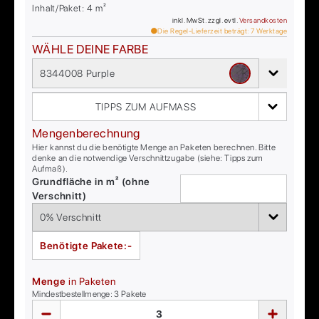
Inhalt/Paket:
4
m²
inkl. MwSt. zzgl. evtl.
Versandkosten
Die Regel-Lieferzeit beträgt:
7
Werktage
WÄHLE DEINE FARBE
8344008 Purple
TIPPS ZUM AUFMASS
Mengenberechnung
Hier kannst du die benötigte Menge an Paketen berechnen. Bitte
denke an die notwendige Verschnittzugabe (siehe: Tipps zum
Aufmaß).
Grundfläche in m² (ohne
Verschnitt)
Benötigte Pakete:
-
Menge
in Paketen
Mindestbestellmenge:
3
Pakete