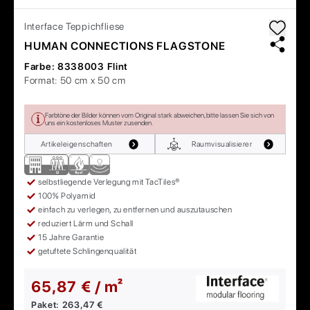
Interface
Teppichfliese
HUMAN CONNECTIONS FLAGSTONE
Farbe:
8338003 Flint
Format:
50 cm x 50 cm
Farbtöne der Bilder können vom Original stark abweichen, bitte lassen Sie sich von
uns ein kostenloses Muster zusenden.
Artikeleigenschaften
Raumvisualisierer
selbstliegende Verlegung mit TacTiles®
100% Polyamid
einfach zu verlegen, zu entfernen und auszutauschen
reduziert Lärm und Schall
15 Jahre Garantie
getuftete Schlingenqualität
65,87 € / m²
Paket:
263,47 €