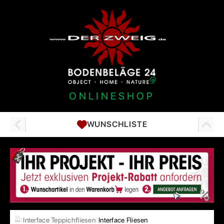
ONLINESHOP
WUNSCHLISTE
…
Interface Teppichfliesen
Interface Fliesen