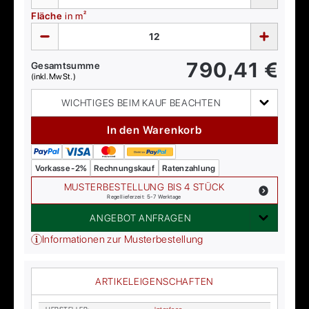
Fläche
in m²
790,41
€
Gesamtsumme
(inkl. MwSt.)
WICHTIGES BEIM KAUF BEACHTEN
In den Warenkorb
Vorkasse -2%
Rechnungskauf
Ratenzahlung
MUSTERBESTELLUNG BIS 4 STÜCK
Regellieferzeit: 5-7 Werktage
ANGEBOT ANFRAGEN
Informationen zur Musterbestellung
ARTIKELEIGENSCHAFTEN