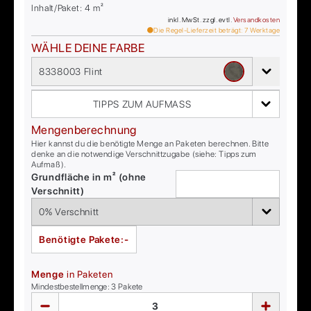
Inhalt/Paket:
4
m²
inkl. MwSt. zzgl. evtl.
Versandkosten
Die Regel-Lieferzeit beträgt:
7
Werktage
WÄHLE DEINE FARBE
8338003 Flint
TIPPS ZUM AUFMASS
Mengenberechnung
Hier kannst du die benötigte Menge an Paketen berechnen. Bitte
denke an die notwendige Verschnittzugabe (siehe: Tipps zum
Aufmaß).
Grundfläche in m² (ohne
Verschnitt)
Benötigte Pakete:
-
Menge
in Paketen
Mindestbestellmenge:
3
Pakete