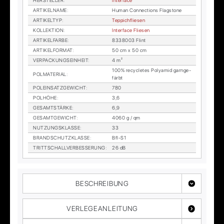
HER­STEL­LER
:
In­ter­face
AR­TI­KEL­NA­ME
:
Hu­man Con­nec­tions Flag­stone
AR­TI­KEL­TYP
:
Tep­pich­flie­sen
KOL­LEK­TI­ON
:
In­ter­face Flie­sen
AR­TI­KEL­FAR­BE
:
8338003 Flint
AR­TI­KEL­FOR­MAT
:
50 cm x 50 cm
VER­PA­CKUNGS­EIN­HEIT
:
4 m²
100% re­cy­cle­tes Po­ly­amid garn­ge­
POL­MA­TE­RI­AL
:
färbt
POL­EIN­SATZ­GE­WICHT
:
780
POL­HÖ­HE
:
3,6
GE­SAMT­STÄR­KE
:
6,9
GE­SAMT­GE­WICHT
:
4060 g / qm
NUT­ZUNGS­KLAS­SE
:
33
BRAND­SCHUTZ­KLAS­SE
:
Bfl-S1
TRITT­SCHALL­VER­BES­SE­RUNG
:
26 dB
BESCHREIBUNG
VERLEGEANLEITUNG