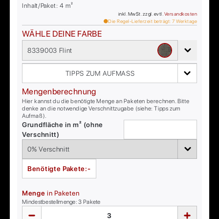
Inhalt/Paket:
4
m²
inkl. MwSt. zzgl. evtl.
Versandkosten
Die Regel-Lieferzeit beträgt:
7
Werktage
WÄHLE DEINE FARBE
8339003 Flint
TIPPS ZUM AUFMASS
Mengenberechnung
Hier kannst du die benötigte Menge an Paketen berechnen. Bitte
denke an die notwendige Verschnittzugabe (siehe: Tipps zum
Aufmaß).
Grundfläche in m² (ohne
Verschnitt)
Benötigte Pakete:
-
Menge
in Paketen
Mindestbestellmenge:
3
Pakete