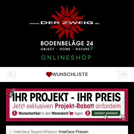
ONLINESHOP
WUNSCHLISTE
…
Interface Teppichfliesen
Interface Fliesen