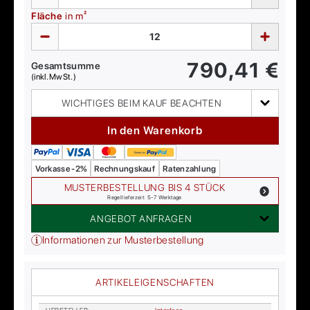
Fläche
in m²
790,41
€
Gesamtsumme
(inkl. MwSt.)
WICHTIGES BEIM KAUF BEACHTEN
In den Warenkorb
Vorkasse -2%
Rechnungskauf
Ratenzahlung
MUSTERBESTELLUNG BIS 4 STÜCK
Regellieferzeit: 5-7 Werktage
ANGEBOT ANFRAGEN
Informationen zur Musterbestellung
ARTIKELEIGENSCHAFTEN