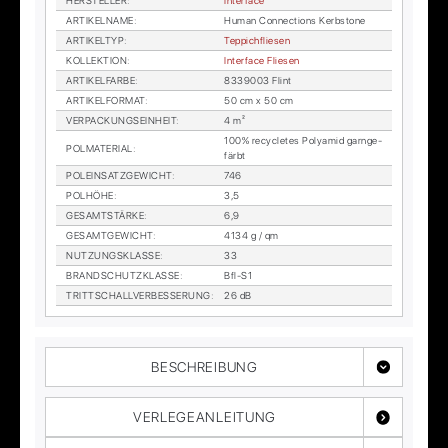
HER­STEL­LER
:
In­ter­face
AR­TI­KEL­NA­ME
:
Hu­man Con­nec­tions Kerb­stone
AR­TI­KEL­TYP
:
Tep­pich­flie­sen
KOL­LEK­TI­ON
:
In­ter­face Flie­sen
AR­TI­KEL­FAR­BE
:
8339003 Flint
AR­TI­KEL­FOR­MAT
:
50 cm x 50 cm
VER­PA­CKUNGS­EIN­HEIT
:
4 m²
100% re­cy­cle­tes Po­ly­amid garn­ge­
POL­MA­TE­RI­AL
:
färbt
POL­EIN­SATZ­GE­WICHT
:
746
POL­HÖ­HE
:
3,5
GE­SAMT­STÄR­KE
:
6,9
GE­SAMT­GE­WICHT
:
4134 g / qm
NUT­ZUNGS­KLAS­SE
:
33
BRAND­SCHUTZ­KLAS­SE
:
Bfl-S1
TRITT­SCHALL­VER­BES­SE­RUNG
:
26 dB
BESCHREIBUNG
VERLEGEANLEITUNG