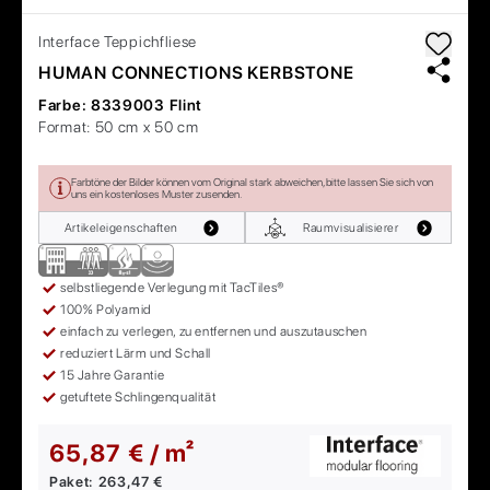
Interface
Teppichfliese
HUMAN CONNECTIONS KERBSTONE
Farbe:
8339003 Flint
Format:
50 cm x 50 cm
Farbtöne der Bilder können vom Original stark abweichen, bitte lassen Sie sich von
uns ein kostenloses Muster zusenden.
Artikeleigenschaften
Raumvisualisierer
selbstliegende Verlegung mit TacTiles®
100% Polyamid
einfach zu verlegen, zu entfernen und auszutauschen
reduziert Lärm und Schall
15 Jahre Garantie
getuftete Schlingenqualität
65,87 € / m²
Paket:
263,47 €