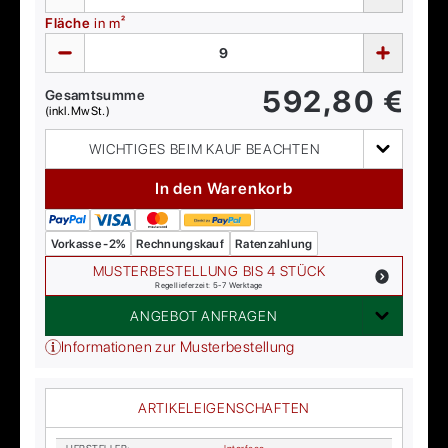
Fläche
in m²
592,80
€
Gesamtsumme
(inkl. MwSt.)
WICHTIGES BEIM KAUF BEACHTEN
In den Warenkorb
Vorkasse -2%
Rechnungskauf
Ratenzahlung
MUSTERBESTELLUNG BIS 4 STÜCK
Regellieferzeit: 5-7 Werktage
ANGEBOT ANFRAGEN
Informationen zur Musterbestellung
ARTIKELEIGENSCHAFTEN