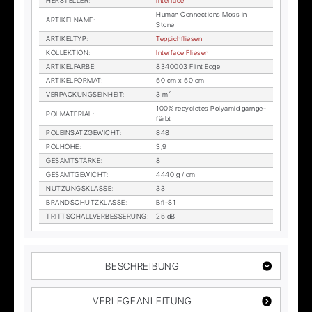
HER­STEL­LER
:
In­ter­face
Hu­man Con­nec­tions Moss in
AR­TI­KEL­NA­ME
:
Stone
AR­TI­KEL­TYP
:
Tep­pich­flie­sen
KOL­LEK­TI­ON
:
In­ter­face Flie­sen
AR­TI­KEL­FAR­BE
:
8340003 Flint Edge
AR­TI­KEL­FOR­MAT
:
50 cm x 50 cm
VER­PA­CKUNGS­EIN­HEIT
:
3 m²
100% re­cy­cle­tes Po­ly­amid garn­ge­
POL­MA­TE­RI­AL
:
färbt
POL­EIN­SATZ­GE­WICHT
:
848
POL­HÖ­HE
:
3,9
GE­SAMT­STÄR­KE
:
8
GE­SAMT­GE­WICHT
:
4440 g / qm
NUT­ZUNGS­KLAS­SE
:
33
BRAND­SCHUTZ­KLAS­SE
:
Bfl-S1
TRITT­SCHALL­VER­BES­SE­RUNG
:
25 dB
BESCHREIBUNG
VERLEGEANLEITUNG