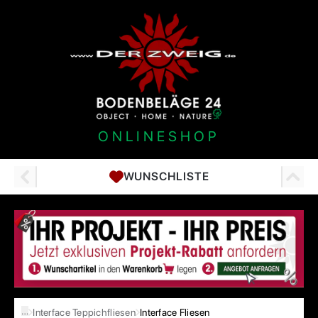
ONLINESHOP
WUNSCHLISTE
…
Interface Teppichfliesen
Interface Fliesen