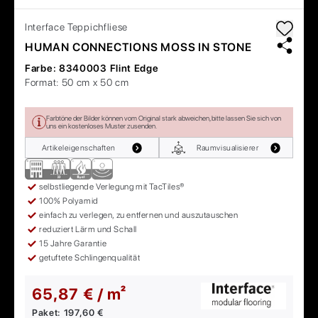
Interface
Teppichfliese
HUMAN CONNECTIONS MOSS IN STONE
Farbe:
8340003 Flint Edge
Format:
50 cm x 50 cm
Farbtöne der Bilder können vom Original stark abweichen, bitte lassen Sie sich von
uns ein kostenloses Muster zusenden.
Artikeleigenschaften
Raumvisualisierer
selbstliegende Verlegung mit TacTiles®
100% Polyamid
einfach zu verlegen, zu entfernen und auszutauschen
reduziert Lärm und Schall
15 Jahre Garantie
getuftete Schlingenqualität
65,87 € / m²
Paket:
197,60 €