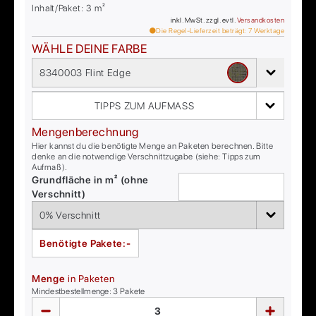
Inhalt/Paket:
3
m²
inkl. MwSt. zzgl. evtl.
Versandkosten
Die Regel-Lieferzeit beträgt:
7
Werktage
WÄHLE DEINE FARBE
8340003 Flint Edge
TIPPS ZUM AUFMASS
Mengenberechnung
Hier kannst du die benötigte Menge an Paketen berechnen. Bitte
denke an die notwendige Verschnittzugabe (siehe: Tipps zum
Aufmaß).
Grundfläche in m² (ohne
Verschnitt)
Benötigte Pakete:
-
Menge
in Paketen
Mindestbestellmenge:
3
Pakete