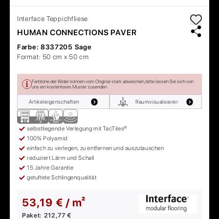
Interface
Teppichfliese
HUMAN CONNECTIONS PAVER
Farbe:
8337205 Sage
Format:
50 cm x 50 cm
Farbtöne der Bilder können vom Original stark abweichen, bitte lassen Sie sich von
uns ein kostenloses Muster zusenden.
Artikeleigenschaften
Raumvisualisierer
selbstliegende Verlegung mit TacTiles®
100% Polyamid
einfach zu verlegen, zu entfernen und auszutauschen
reduziert Lärm und Schall
15 Jahre Garantie
getuftete Schlingenqualität
53,19 € / m²
Paket:
212,77 €