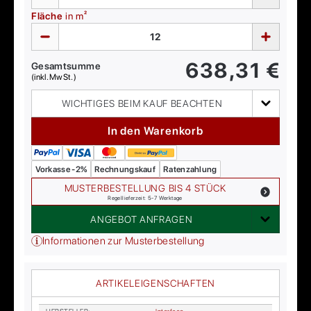
Fläche
in m²
638,31
€
Gesamtsumme
(inkl. MwSt.)
WICHTIGES BEIM KAUF BEACHTEN
In den Warenkorb
Vorkasse -2%
Rechnungskauf
Ratenzahlung
MUSTERBESTELLUNG BIS 4 STÜCK
Regellieferzeit: 5-7 Werktage
ANGEBOT ANFRAGEN
Informationen zur Musterbestellung
ARTIKELEIGENSCHAFTEN