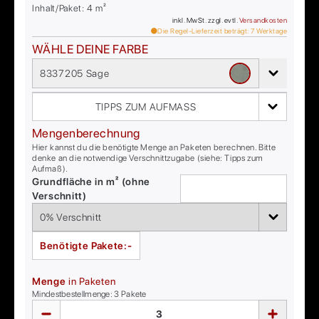
Inhalt/Paket:
4
m²
inkl. MwSt. zzgl. evtl.
Versandkosten
Die Regel-Lieferzeit beträgt:
7
Werktage
WÄHLE DEINE FARBE
8337205 Sage
TIPPS ZUM AUFMASS
Mengenberechnung
Hier kannst du die benötigte Menge an Paketen berechnen. Bitte
denke an die notwendige Verschnittzugabe (siehe: Tipps zum
Aufmaß).
Grundfläche in m² (ohne
Verschnitt)
Benötigte Pakete:
-
Menge
in Paketen
Mindestbestellmenge:
3
Pakete