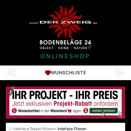
ONLINESHOP
WUNSCHLISTE
…
Interface Teppichfliesen
Interface Fliesen