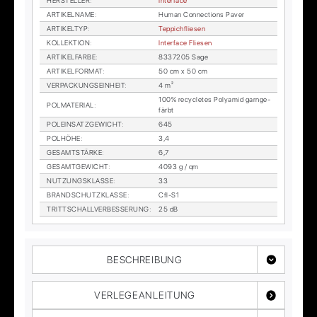
HER­STEL­LER
:
In­ter­face
AR­TI­KEL­NA­ME
:
Hu­man Con­nec­tions Pa­ver
AR­TI­KEL­TYP
:
Tep­pich­flie­sen
KOL­LEK­TI­ON
:
In­ter­face Flie­sen
AR­TI­KEL­FAR­BE
:
8337205 Sage
AR­TI­KEL­FOR­MAT
:
50 cm x 50 cm
VER­PA­CKUNGS­EIN­HEIT
:
4 m²
100% re­cy­cle­tes Po­ly­amid garn­ge­
POL­MA­TE­RI­AL
:
färbt
POL­EIN­SATZ­GE­WICHT
:
645
POL­HÖ­HE
:
3,4
GE­SAMT­STÄR­KE
:
6,7
GE­SAMT­GE­WICHT
:
4093 g / qm
NUT­ZUNGS­KLAS­SE
:
33
BRAND­SCHUTZ­KLAS­SE
:
Cfl-S1
TRITT­SCHALL­VER­BES­SE­RUNG
:
25 dB
BESCHREIBUNG
VERLEGEANLEITUNG