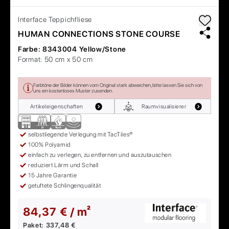
Interface
Teppichfliese
HUMAN CONNECTIONS STONE COURSE
Farbe:
8343004 Yellow/Stone
Format:
50 cm x 50 cm
Farbtöne der Bilder können vom Original stark abweichen, bitte lassen Sie sich von
uns ein kostenloses Muster zusenden.
Artikeleigenschaften
Raumvisualisierer
selbstliegende Verlegung mit TacTiles®
100% Polyamid
einfach zu verlegen, zu entfernen und auszutauschen
reduziert Lärm und Schall
15 Jahre Garantie
getuftete Schlingenqualität
84,37 € / m²
Paket:
337,48 €