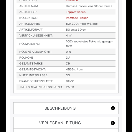
HER­STEL­LER
:
In­ter­face
AR­TI­KEL­NA­ME
:
Hu­man Con­nec­tions Stone Cour­se
AR­TI­KEL­TYP
:
Tep­pich­flie­sen
KOL­LEK­TI­ON
:
In­ter­face Flie­sen
AR­TI­KEL­FAR­BE
:
8343004 Yel­low/Stone
AR­TI­KEL­FOR­MAT
:
50 cm x 50 cm
VER­PA­CKUNGS­EIN­HEIT
:
4 m²
100% re­cy­cle­tes Po­ly­amid garn­ge­
POL­MA­TE­RI­AL
:
färbt
POL­EIN­SATZ­GE­WICHT
:
916
POL­HÖ­HE
:
3,7
GE­SAMT­STÄR­KE
:
7,9
GE­SAMT­GE­WICHT
:
4555 g / qm
NUT­ZUNGS­KLAS­SE
:
33
BRAND­SCHUTZ­KLAS­SE
:
Bfl-S1
TRITT­SCHALL­VER­BES­SE­RUNG
:
25 dB
BESCHREIBUNG
VERLEGEANLEITUNG