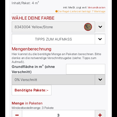
Inhalt/Paket:
4
m²
inkl. MwSt. zzgl. evtl.
Versandkosten
Die Regel-Lieferzeit beträgt:
7
Werktage
WÄHLE DEINE FARBE
8343004 Yellow/Stone
TIPPS ZUM AUFMASS
Mengenberechnung
Hier kannst du die benötigte Menge an Paketen berechnen. Bitte
denke an die notwendige Verschnittzugabe (siehe: Tipps zum
Aufmaß).
Grundfläche in m² (ohne
Verschnitt)
Benötigte Pakete:
-
Menge
in Paketen
Mindestbestellmenge:
3
Pakete