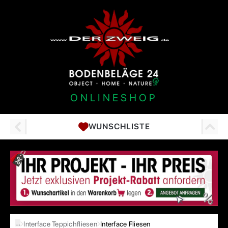
ONLINESHOP
WUNSCHLISTE
…
Interface Teppichfliesen
Interface Fliesen