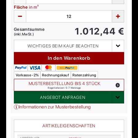
Fläche
in m²
1.012,44
€
Gesamtsumme
(inkl. MwSt.)
WICHTIGES BEIM KAUF BEACHTEN
In den Warenkorb
Vorkasse -2%
Rechnungskauf
Ratenzahlung
MUSTERBESTELLUNG BIS 4 STÜCK
Regellieferzeit: 5-7 Werktage
ANGEBOT ANFRAGEN
Informationen zur Musterbestellung
ARTIKELEIGENSCHAFTEN