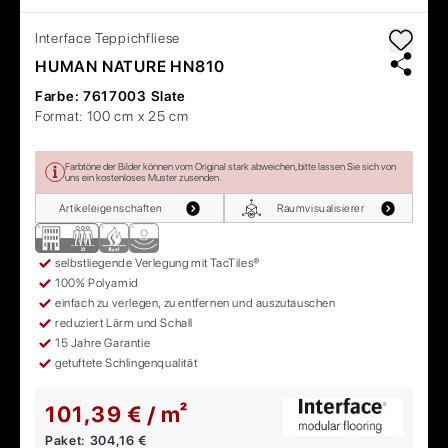
Interface
Teppichfliese
HUMAN NATURE HN810
Farbe:
7617003 Slate
Format:
100 cm x 25 cm
Farbtöne der Bilder können vom Original stark abweichen, bitte lassen Sie sich von
uns ein kostenloses Muster zusenden.
Artikeleigenschaften
Raumvisualisierer
selbstliegende Verlegung mit TacTiles®
100% Polyamid
einfach zu verlegen, zu entfernen und auszutauschen
reduziert Lärm und Schall
15 Jahre Garantie
getuftete Schlingenqualität
101,39 € / m²
Paket:
304,16 €