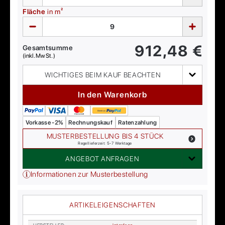
Fläche
in m²
912,48
€
Gesamtsumme
(inkl. MwSt.)
WICHTIGES BEIM KAUF BEACHTEN
In den Warenkorb
Vorkasse -2%
Rechnungskauf
Ratenzahlung
MUSTERBESTELLUNG BIS 4 STÜCK
Regellieferzeit: 5-7 Werktage
ANGEBOT ANFRAGEN
Informationen zur Musterbestellung
ARTIKELEIGENSCHAFTEN