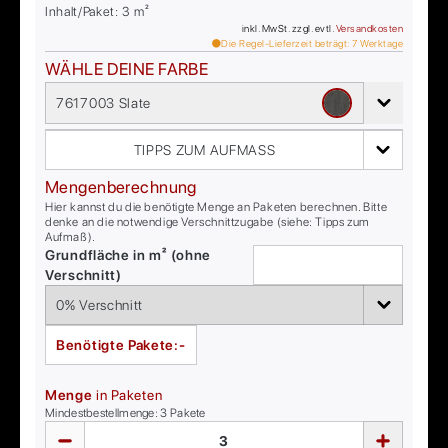
Inhalt/Paket:
3
m²
inkl. MwSt. zzgl. evtl.
Versandkosten
Die Regel-Lieferzeit beträgt:
7
Werktage
WÄHLE DEINE FARBE
7617003 Slate
TIPPS ZUM AUFMASS
Mengenberechnung
Hier kannst du die benötigte Menge an Paketen berechnen. Bitte
denke an die notwendige Verschnittzugabe (siehe: Tipps zum
Aufmaß).
Grundfläche in m² (ohne
Verschnitt)
Benötigte Pakete:
-
Menge
in Paketen
Mindestbestellmenge:
3
Pakete