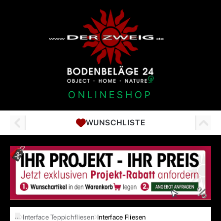
ONLINESHOP
WUNSCHLISTE
…
Interface Teppichfliesen
Interface Fliesen