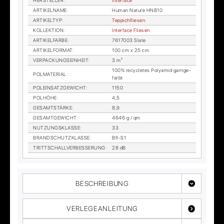
HER­STEL­LER
:
In­ter­face
AR­TI­KEL­NA­ME
:
Hu­man Na­tu­re HN810
AR­TI­KEL­TYP
:
Tep­pich­flie­sen
KOL­LEK­TI­ON
:
In­ter­face Flie­sen
AR­TI­KEL­FAR­BE
:
7617003 Sla­te
AR­TI­KEL­FOR­MAT
:
100 cm x 25 cm
VER­PA­CKUNGS­EIN­HEIT
:
3 m²
100% re­cy­cle­tes Po­ly­amid garn­ge­
POL­MA­TE­RI­AL
:
färbt
POL­EIN­SATZ­GE­WICHT
:
1150
POL­HÖ­HE
:
4,5
GE­SAMT­STÄR­KE
:
8,9
GE­SAMT­GE­WICHT
:
4646 g / qm
NUT­ZUNGS­KLAS­SE
:
33
BRAND­SCHUTZ­KLAS­SE
:
Bfl-S1
TRITT­SCHALL­VER­BES­SE­RUNG
:
28 dB
BESCHREIBUNG
VERLEGEANLEITUNG