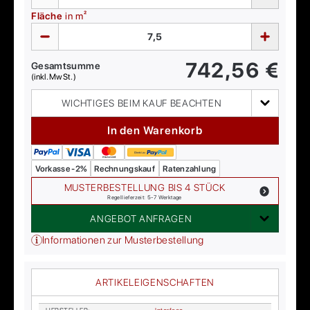
Fläche
in m²
742,56
€
Gesamtsumme
(inkl. MwSt.)
WICHTIGES BEIM KAUF BEACHTEN
In den Warenkorb
Vorkasse -2%
Rechnungskauf
Ratenzahlung
MUSTERBESTELLUNG BIS 4 STÜCK
Regellieferzeit: 5-7 Werktage
ANGEBOT ANFRAGEN
Informationen zur Musterbestellung
ARTIKELEIGENSCHAFTEN