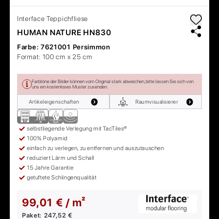
Interface
Teppichfliese
HUMAN NATURE HN830
Farbe:
7621001 Persimmon
Format:
100 cm x 25 cm
Farbtöne der Bilder können vom Original stark abweichen, bitte lassen Sie sich von
uns ein kostenloses Muster zusenden.
Artikeleigenschaften
Raumvisualisierer
selbstliegende Verlegung mit TacTiles®
100% Polyamid
einfach zu verlegen, zu entfernen und auszutauschen
reduziert Lärm und Schall
15 Jahre Garantie
getuftete Schlingenqualität
99,01 € / m²
Paket:
247,52 €