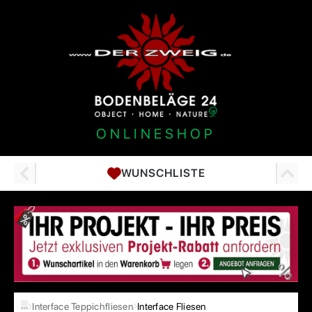
ONLINESHOP
WUNSCHLISTE
…
Interface Teppichfliesen
Interface Fliesen