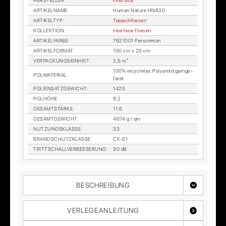
HER­STEL­LER
:
In­ter­face
AR­TI­KEL­NA­ME
:
Hu­man Na­tu­re HN830
AR­TI­KEL­TYP
:
Tep­pich­flie­sen
KOL­LEK­TI­ON
:
In­ter­face Flie­sen
AR­TI­KEL­FAR­BE
:
7621001 Per­sim­mon
AR­TI­KEL­FOR­MAT
:
100 cm x 25 cm
VER­PA­CKUNGS­EIN­HEIT
:
2,5 m²
100% re­cy­cle­tes Po­ly­amid garn­ge­
POL­MA­TE­RI­AL
:
färbt
POL­EIN­SATZ­GE­WICHT
:
1425
POL­HÖ­HE
:
8,2
GE­SAMT­STÄR­KE
:
11,6
GE­SAMT­GE­WICHT
:
4674 g / qm
NUT­ZUNGS­KLAS­SE
:
33
BRAND­SCHUTZ­KLAS­SE
:
Cfl-S1
TRITT­SCHALL­VER­BES­SE­RUNG
:
30 dB
BESCHREIBUNG
VERLEGEANLEITUNG