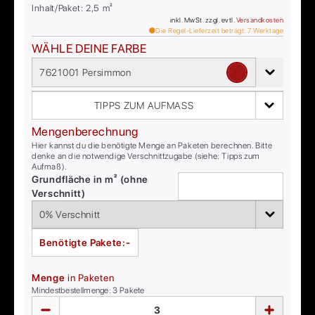
Inhalt/Paket:
2,5
m²
inkl. MwSt. zzgl. evtl.
Versandkosten
Die Regel-Lieferzeit beträgt:
7
Werktage
WÄHLE DEINE FARBE
7621001 Persimmon
TIPPS ZUM AUFMASS
Mengenberechnung
Hier kannst du die benötigte Menge an Paketen berechnen. Bitte
denke an die notwendige Verschnittzugabe (siehe: Tipps zum
Aufmaß).
Grundfläche in m² (ohne
Verschnitt)
Benötigte Pakete:
-
Menge
in Paketen
Mindestbestellmenge:
3
Pakete