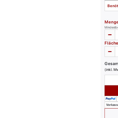
Benöt
Meng
Mindestb
Fläch
Gesa
(inkl. M
Vorkass