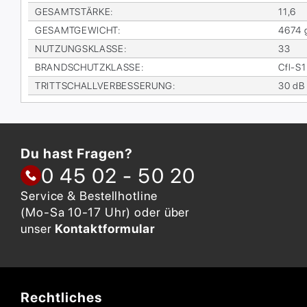
GE­SAMT­STÄR­KE
:
11,6
GE­SAMT­GE­WICHT
:
4674 
NUT­ZUNGS­KLAS­SE
:
33
BRAND­SCHUTZ­KLAS­SE
:
Cfl-S1
TRITT­SCHALL­VER­BES­SE­RUNG
:
30 dB
Du hast Fragen?
0 45 02 - 50 20
Service & Bestellhotline
(Mo-Sa 10-17 Uhr) oder über
unser
Kontaktformular
Rechtliches