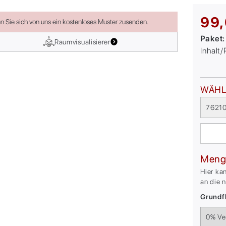
99,
en Sie sich von uns ein kostenloses Muster zusenden.
Paket
Raumvisualisierer
Inhalt
WÄHL
76210
Meng
Hier ka
an die 
Grundfl