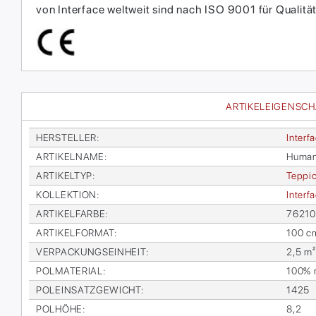
von Interface weltweit sind nach ISO 9001 für Qual
ARTIKELEIGENSC
HER­STEL­LER
:
In­ter­f
AR­TI­KEL­NA­ME
:
Hu­man
AR­TI­KEL­TYP
:
Tep­pic
KOL­LEK­TI­ON
:
In­ter­
AR­TI­KEL­FAR­BE
:
76210
AR­TI­KEL­FOR­MAT
:
100 c
VER­PA­CKUNGS­EIN­HEIT
:
2,5 m²
POL­MA­TE­RI­AL
:
100% re
POL­EIN­SATZ­GE­WICHT
:
1425
POL­HÖ­HE
:
8,2