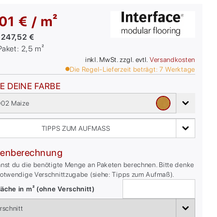
01 € / m²
:
247,52 €
/Paket:
2,5
m²
inkl. MwSt. zzgl. evtl.
Versandkosten
Die Regel-Lieferzeit beträgt:
7
Werktage
E DEINE FARBE
02 Maize
TIPPS ZUM AUFMASS
enberechnung
nnst du die benötigte Menge an Paketen berechnen. Bitte denke
notwendige Verschnittzugabe (siehe: Tipps zum Aufmaß).
äche in m² (ohne Verschnitt)