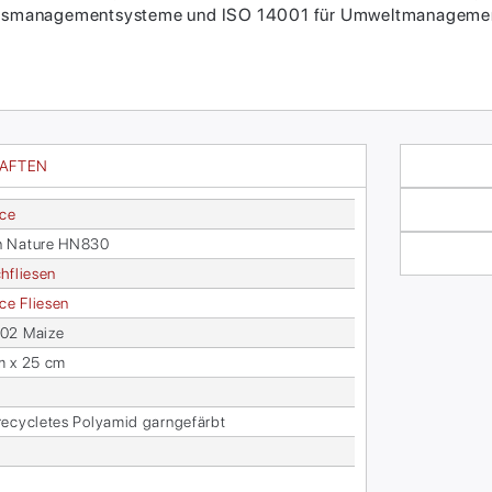
itätsmanagementsysteme und ISO 14001 für Umweltmanagement
HAFTEN
ace
 Na­tu­re HN830
h­flie­sen
face Flie­sen
02 Mai­ze
m x 25 cm
­cy­cle­tes Po­ly­amid garn­ge­färbt