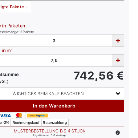
igte Pakete:
-
e
in Paketen
estellmenge:
3
Pakete
e
in m²
742,56
€
mtsumme
wSt.)
WICHTIGES BEIM KAUF BEACHTEN
In den Warenkorb
e -2%
Rechnungskauf
Ratenzahlung
MUSTERBESTELLUNG BIS 4 STÜCK
Regellieferzeit: 5-7 Werktage