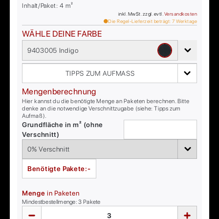
Inhalt/Paket:
4
m²
inkl. MwSt. zzgl. evtl.
Versandkosten
Die Regel-Lieferzeit beträgt:
7
Werktage
WÄHLE DEINE FARBE
9403005 Indigo
TIPPS ZUM AUFMASS
Mengenberechnung
Hier kannst du die benötigte Menge an Paketen berechnen. Bitte
denke an die notwendige Verschnittzugabe (siehe: Tipps zum
Aufmaß).
Grundfläche in m² (ohne
Verschnitt)
Benötigte Pakete:
-
Menge
in Paketen
Mindestbestellmenge:
3
Pakete