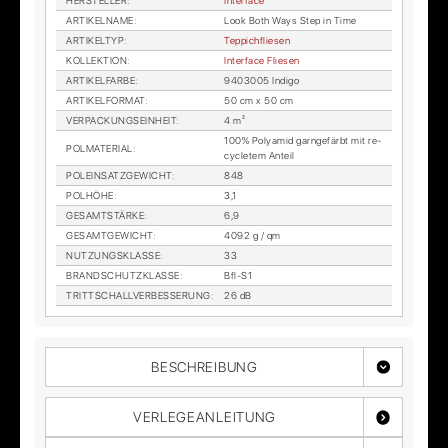
HER­STEL­LER
:
In­ter­face
AR­TI­KEL­NA­ME
:
Look Both Ways Step in Time
AR­TI­KEL­TYP
:
Tep­pich­flie­sen
KOL­LEK­TI­ON
:
In­ter­face Flie­sen
AR­TI­KEL­FAR­BE
:
9403005 In­di­go
AR­TI­KEL­FOR­MAT
:
50 cm x 50 cm
VER­PA­CKUNGS­EIN­HEIT
:
4 m²
100% Po­ly­amid garn­ge­färbt mit re­
POL­MA­TE­RI­AL
:
cy­cle­tem An­teil
POL­EIN­SATZ­GE­WICHT
:
848
POL­HÖ­HE
:
3,1
GE­SAMT­STÄR­KE
:
6,9
GE­SAMT­GE­WICHT
:
4092 g / qm
NUT­ZUNGS­KLAS­SE
:
33
BRAND­SCHUTZ­KLAS­SE
:
Bfl-S1
TRITT­SCHALL­VER­BES­SE­RUNG
:
26 dB
BESCHREIBUNG
VERLEGEANLEITUNG