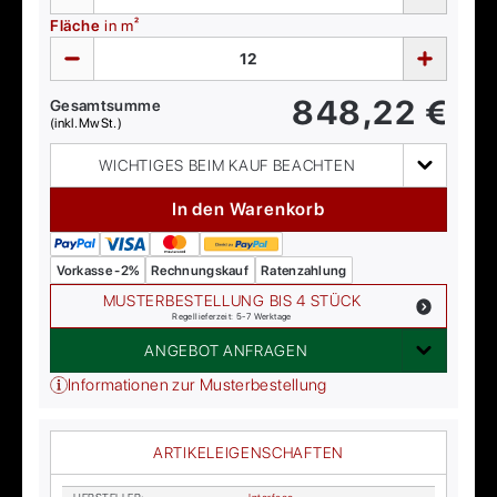
Fläche
in m²
848,22
€
Gesamtsumme
(inkl. MwSt.)
WICHTIGES BEIM KAUF BEACHTEN
In den Warenkorb
Vorkasse -2%
Rechnungskauf
Ratenzahlung
MUSTERBESTELLUNG BIS 4 STÜCK
Regellieferzeit: 5-7 Werktage
ANGEBOT ANFRAGEN
Informationen zur Musterbestellung
ARTIKELEIGENSCHAFTEN