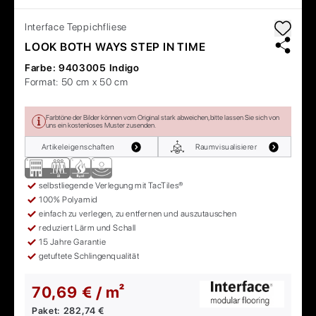
Interface
Teppichfliese
LOOK BOTH WAYS STEP IN TIME
Farbe:
9403005 Indigo
Format:
50 cm x 50 cm
Farbtöne der Bilder können vom Original stark abweichen, bitte lassen Sie sich von
uns ein kostenloses Muster zusenden.
Artikeleigenschaften
Raumvisualisierer
selbstliegende Verlegung mit TacTiles®
100% Polyamid
einfach zu verlegen, zu entfernen und auszutauschen
reduziert Lärm und Schall
15 Jahre Garantie
getuftete Schlingenqualität
70,69 € / m²
Paket:
282,74 €