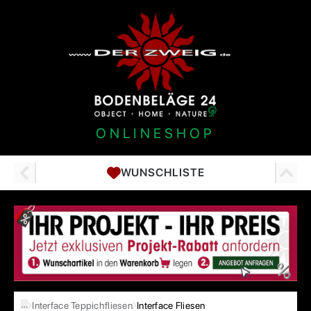
ONLINESHOP
WUNSCHLISTE
…
Interface Teppichfliesen
Interface Fliesen