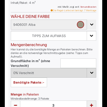
Inhalt/Paket:
4
m²
inkl. MwSt. zzgl. evtl.
Versandkosten
Die Regel-Lieferzeit beträgt:
7
Werktage
WÄHLE DEINE FARBE
9406001 Alba
TIPPS ZUM AUFMASS
Mengenberechnung
Hier kannst du die benötigte Menge an Paketen berechnen. Bitte
denke an die notwendige Verschnittzugabe (siehe: Tipps zum
Aufmaß).
Grundfläche in m² (ohne
Verschnitt)
Benötigte Pakete:
-
Menge
in Paketen
Mindestbestellmenge:
3
Pakete