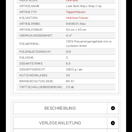
HER­STEL­LER
:
In­ter­face
AR­TI­KEL­NA­ME
:
Look Both Ways Step it Up
AR­TI­KEL­TYP
:
Tep­pich­flie­sen
KOL­LEK­TI­ON
:
In­ter­face Flie­sen
AR­TI­KEL­FAR­BE
:
9406001 Alba
AR­TI­KEL­FOR­MAT
:
50 cm x 50 cm
VER­PA­CKUNGS­EIN­HEIT
:
4 m²
100% Po­ly­amid garn­ge­färbt mit re­
POL­MA­TE­RI­AL
:
cy­cle­tem An­teil
POL­EIN­SATZ­GE­WICHT
:
610
POL­HÖ­HE
:
3
GE­SAMT­STÄR­KE
:
6,5
GE­SAMT­GE­WICHT
:
3800 g / qm
NUT­ZUNGS­KLAS­SE
:
33
BRAND­SCHUTZ­KLAS­SE
:
Bfl-S1
TRITT­SCHALL­VER­BES­SE­RUNG
:
23 db
BESCHREIBUNG
VERLEGEANLEITUNG