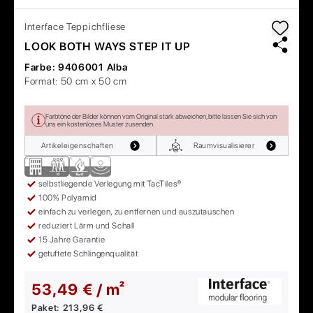
Interface
Teppichfliese
LOOK BOTH WAYS STEP IT UP
Farbe:
9406001 Alba
Format:
50 cm x 50 cm
Farbtöne der Bilder können vom Original stark abweichen, bitte lassen Sie sich von
uns ein kostenloses Muster zusenden.
Artikeleigenschaften
Raumvisualisierer
selbstliegende Verlegung mit TacTiles®
100% Polyamid
einfach zu verlegen, zu entfernen und auszutauschen
reduziert Lärm und Schall
15 Jahre Garantie
getuftete Schlingenqualität
53,49 € / m²
Paket:
213,96 €