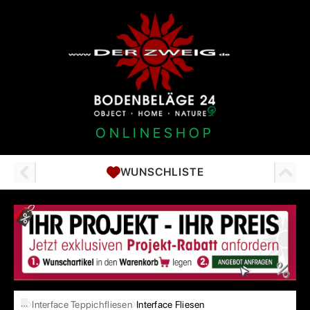
ONLINESHOP
WUNSCHLISTE
…
Interface Teppichfliesen
Interface Fliesen