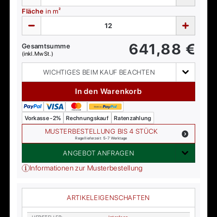
Fläche
in m²
641,88
€
Gesamtsumme
(inkl. MwSt.)
WICHTIGES BEIM KAUF BEACHTEN
In den Warenkorb
Vorkasse -2%
Rechnungskauf
Ratenzahlung
MUSTERBESTELLUNG BIS 4 STÜCK
Regellieferzeit: 5-7 Werktage
ANGEBOT ANFRAGEN
Informationen zur Musterbestellung
ARTIKELEIGENSCHAFTEN