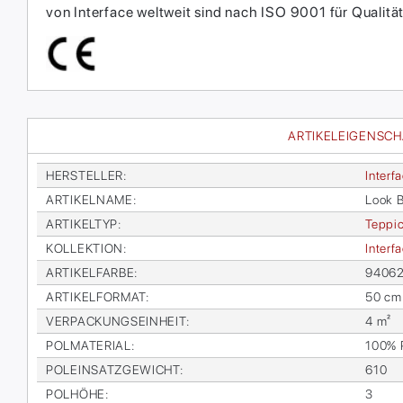
von Interface weltweit sind nach ISO 9001 für Qual
ARTIKELEIGENSC
HER­STEL­LER
:
In­ter­f
AR­TI­KEL­NA­ME
:
Look B
AR­TI­KEL­TYP
:
Tep­pic
KOL­LEK­TI­ON
:
In­ter­
AR­TI­KEL­FAR­BE
:
940620
AR­TI­KEL­FOR­MAT
:
50 cm
VER­PA­CKUNGS­EIN­HEIT
:
4 m²
POL­MA­TE­RI­AL
:
100% Po
POL­EIN­SATZ­GE­WICHT
:
610
POL­HÖ­HE
:
3