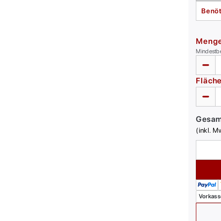
Benöt
Meng
Mindestb
Fläch
Gesa
(inkl. M
Vorkass