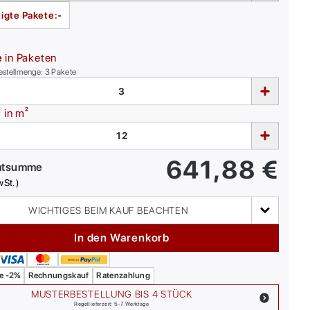
igte Pakete:
-
e
in Paketen
estellmenge:
3
Pakete
e
in m²
641,88
€
mtsumme
wSt.)
WICHTIGES BEIM KAUF BEACHTEN
In den Warenkorb
e -2%
Rechnungskauf
Ratenzahlung
MUSTERBESTELLUNG BIS 4 STÜCK
Regellieferzeit: 5-7 Werktage