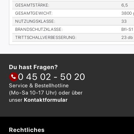
GE­SAMT­STÄR­KE
:
6,5
GE­SAMT­GE­WICHT
:
3800 
NUT­ZUNGS­KLAS­SE
:
33
BRAND­SCHUTZ­KLAS­SE
:
Bfl-S1
TRITT­SCHALL­VER­BES­SE­RUNG
:
23 db
Du hast Fragen?
0 45 02 - 50 20
Service & Bestellhotline
(Mo-Sa 10-17 Uhr) oder über
unser
Kontaktformular
Rechtliches