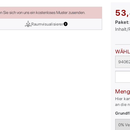
53,
en Sie sich von uns ein kostenloses Muster zusenden.
Paket
Raumvisualisierer
Inhalt
WÄHL
94062
Meng
Hier ka
an die 
Grundfl