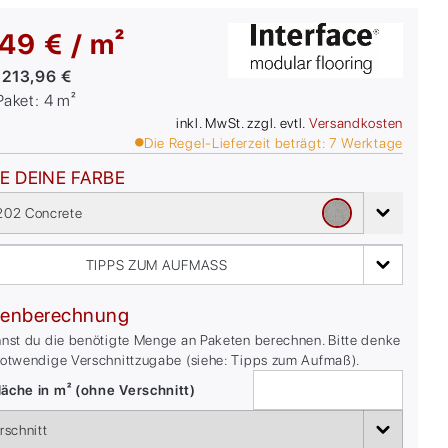
49 € / m²
:
213,96 €
/Paket:
4
m²
inkl. MwSt. zzgl. evtl.
Versandkosten
Die Regel-Lieferzeit beträgt:
7
Werktage
E DEINE FARBE
02 Concrete
TIPPS ZUM AUFMASS
enberechnung
nnst du die benötigte Menge an Paketen berechnen. Bitte denke
notwendige Verschnittzugabe (siehe: Tipps zum Aufmaß).
äche in m² (ohne Verschnitt)