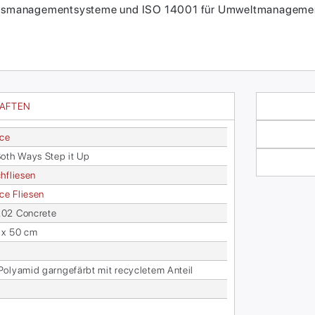
itätsmanagementsysteme und ISO 14001 für Umweltmanagement
HAFTEN
ace
oth Ways Step it Up
h­flie­sen
face Flie­sen
2 Con­cre­te
 x 50 cm
­ly­amid garn­ge­färbt mit re­cy­cle­tem An­teil