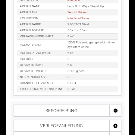
HER­STEL­LER
:
In­ter­face
AR­TI­KEL­NA­ME
:
Look Both Ways Step it Up
AR­TI­KEL­TYP
:
Tep­pich­flie­sen
KOL­LEK­TI­ON
:
In­ter­face Flie­sen
AR­TI­KEL­FAR­BE
:
9406203 Steel
AR­TI­KEL­FOR­MAT
:
50 cm x 50 cm
VER­PA­CKUNGS­EIN­HEIT
:
4 m²
100% Po­ly­amid garn­ge­färbt mit re­
POL­MA­TE­RI­AL
:
cy­cle­tem An­teil
POL­EIN­SATZ­GE­WICHT
:
610
POL­HÖ­HE
:
3
GE­SAMT­STÄR­KE
:
6,5
GE­SAMT­GE­WICHT
:
3800 g / qm
NUT­ZUNGS­KLAS­SE
:
33
BRAND­SCHUTZ­KLAS­SE
:
Bfl-S1
TRITT­SCHALL­VER­BES­SE­RUNG
:
23 db
BESCHREIBUNG
VERLEGEANLEITUNG