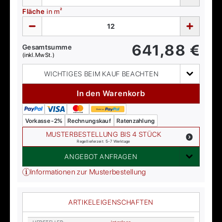
Fläche
in m²
641,88
€
Gesamtsumme
(inkl. MwSt.)
WICHTIGES BEIM KAUF BEACHTEN
In den Warenkorb
Vorkasse -2%
Rechnungskauf
Ratenzahlung
MUSTERBESTELLUNG BIS 4 STÜCK
Regellieferzeit: 5-7 Werktage
ANGEBOT ANFRAGEN
Informationen zur Musterbestellung
ARTIKELEIGENSCHAFTEN