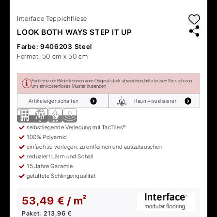
Interface
Teppichfliese
LOOK BOTH WAYS STEP IT UP
Farbe:
9406203 Steel
Format:
50 cm x 50 cm
Farbtöne der Bilder können vom Original stark abweichen, bitte lassen Sie sich von
uns ein kostenloses Muster zusenden.
Artikeleigenschaften
Raumvisualisierer
selbstliegende Verlegung mit TacTiles®
100% Polyamid
einfach zu verlegen, zu entfernen und auszutauschen
reduziert Lärm und Schall
15 Jahre Garantie
getuftete Schlingenqualität
53,49 € / m²
Paket:
213,96 €