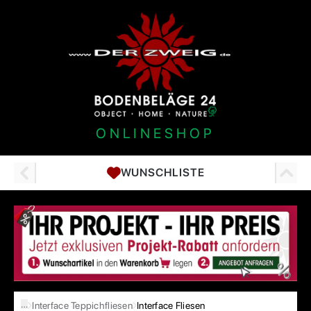
ONLINESHOP
WUNSCHLISTE
…
Interface Teppichfliesen
Interface Fliesen