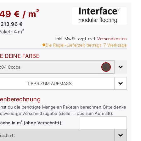
49 € / m²
:
213,96 €
/Paket:
4
m²
inkl. MwSt. zzgl. evtl.
Versandkosten
Die Regel-Lieferzeit beträgt:
7
Werktage
E DEINE FARBE
204 Cocoa
TIPPS ZUM AUFMASS
enberechnung
nnst du die benötigte Menge an Paketen berechnen. Bitte denke
notwendige Verschnittzugabe (siehe: Tipps zum Aufmaß).
äche in m² (ohne Verschnitt)