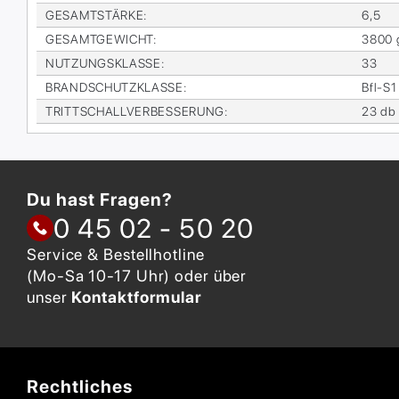
GE­SAMT­STÄR­KE
:
6,5
GE­SAMT­GE­WICHT
:
3800 
NUT­ZUNGS­KLAS­SE
:
33
BRAND­SCHUTZ­KLAS­SE
:
Bfl-S1
TRITT­SCHALL­VER­BES­SE­RUNG
:
23 db
Du hast Fragen?
0 45 02 - 50 20
Service & Bestellhotline
(Mo-Sa 10-17 Uhr) oder über
unser
Kontaktformular
Rechtliches