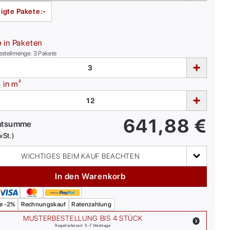
igte Pakete:
-
e
in Paketen
estellmenge:
3
Pakete
e
in m²
641,88
€
mtsumme
wSt.)
WICHTIGES BEIM KAUF BEACHTEN
In den Warenkorb
e -2%
Rechnungskauf
Ratenzahlung
MUSTERBESTELLUNG BIS 4 STÜCK
Regellieferzeit: 5-7 Werktage