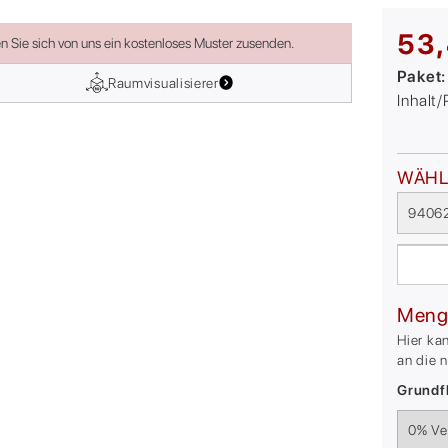
53,
en Sie sich von uns ein kostenloses Muster zusenden.
Paket
Raumvisualisierer
Inhalt
WÄHL
9406
Meng
Hier ka
an die 
Grundfl