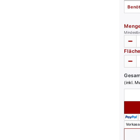
Benöt
Meng
Mindestb
Fläch
Gesa
(inkl. M
Vorkass