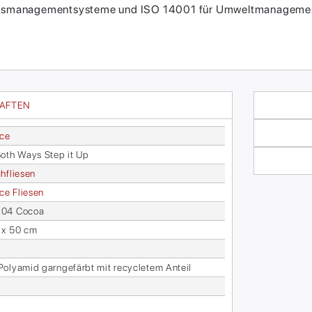
itätsmanagementsysteme und ISO 14001 für Umweltmanagement
HAFTEN
ace
oth Ways Step it Up
h­flie­sen
face Flie­sen
04 Cocoa
 x 50 cm
­ly­amid garn­ge­färbt mit re­cy­cle­tem An­teil