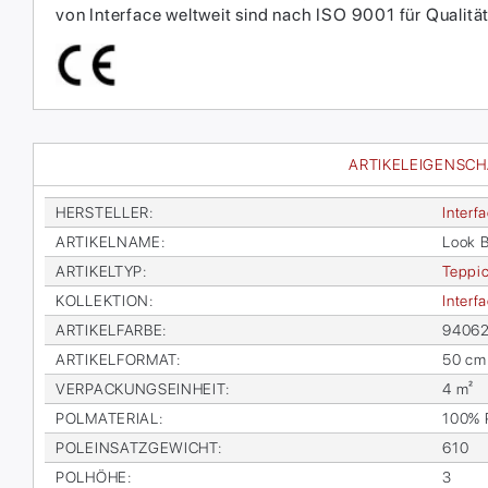
von Interface weltweit sind nach ISO 9001 für Qual
ARTIKELEIGENSC
HER­STEL­LER
:
In­ter­f
AR­TI­KEL­NA­ME
:
Look B
AR­TI­KEL­TYP
:
Tep­pic
KOL­LEK­TI­ON
:
In­ter­
AR­TI­KEL­FAR­BE
:
94062
AR­TI­KEL­FOR­MAT
:
50 cm
VER­PA­CKUNGS­EIN­HEIT
:
4 m²
POL­MA­TE­RI­AL
:
100% Po
POL­EIN­SATZ­GE­WICHT
:
610
POL­HÖ­HE
:
3