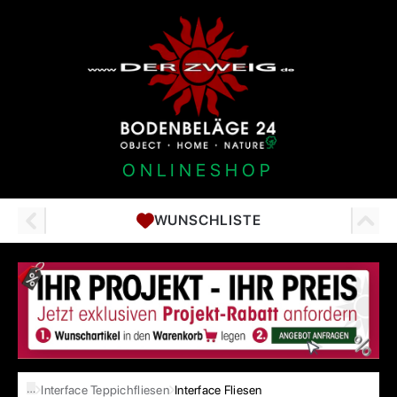
ONLINESHOP
WUNSCHLISTE
…
Interface Teppichfliesen
Interface Fliesen