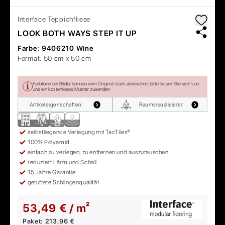
Interface
Teppichfliese
LOOK BOTH WAYS STEP IT UP
Farbe:
9406210 Wine
Format:
50 cm x 50 cm
Farbtöne der Bilder können vom Original stark abweichen, bitte lassen Sie sich von
uns ein kostenloses Muster zusenden.
Artikeleigenschaften
Raumvisualisierer
selbstliegende Verlegung mit TacTiles®
100% Polyamid
einfach zu verlegen, zu entfernen und auszutauschen
reduziert Lärm und Schall
15 Jahre Garantie
getuftete Schlingenqualität
53,49 € / m²
Paket:
213,96 €