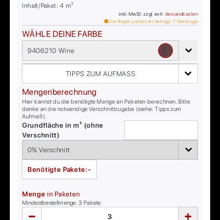
Inhalt/Paket:
4
m²
inkl. MwSt. zzgl. evtl.
Versandkosten
Die Regel-Lieferzeit beträgt:
7
Werktage
WÄHLE DEINE FARBE
9406210 Wine
TIPPS ZUM AUFMASS
Mengenberechnung
Hier kannst du die benötigte Menge an Paketen berechnen. Bitte
denke an die notwendige Verschnittzugabe (siehe: Tipps zum
Aufmaß).
Grundfläche in m² (ohne
Verschnitt)
Benötigte Pakete:
-
Menge
in Paketen
Mindestbestellmenge:
3
Pakete