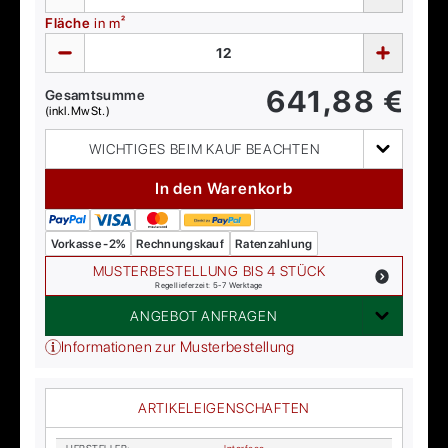
Fläche
in m²
641,88
€
Gesamtsumme
(inkl. MwSt.)
WICHTIGES BEIM KAUF BEACHTEN
In den Warenkorb
Vorkasse -2%
Rechnungskauf
Ratenzahlung
MUSTERBESTELLUNG BIS 4 STÜCK
Regellieferzeit: 5-7 Werktage
ANGEBOT ANFRAGEN
Informationen zur Musterbestellung
ARTIKELEIGENSCHAFTEN