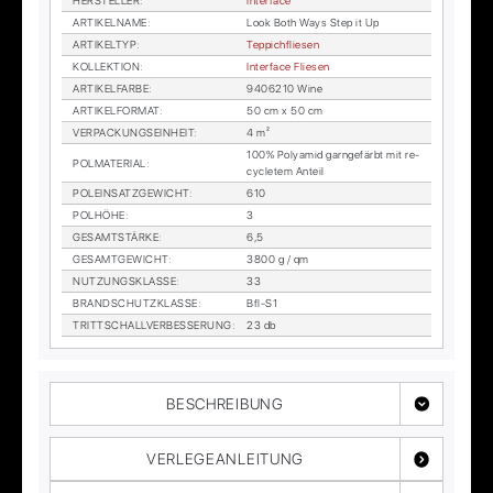
HER­STEL­LER
:
In­ter­face
AR­TI­KEL­NA­ME
:
Look Both Ways Step it Up
AR­TI­KEL­TYP
:
Tep­pich­flie­sen
KOL­LEK­TI­ON
:
In­ter­face Flie­sen
AR­TI­KEL­FAR­BE
:
9406210 Wine
AR­TI­KEL­FOR­MAT
:
50 cm x 50 cm
VER­PA­CKUNGS­EIN­HEIT
:
4 m²
100% Po­ly­amid garn­ge­färbt mit re­
POL­MA­TE­RI­AL
:
cy­cle­tem An­teil
POL­EIN­SATZ­GE­WICHT
:
610
POL­HÖ­HE
:
3
GE­SAMT­STÄR­KE
:
6,5
GE­SAMT­GE­WICHT
:
3800 g / qm
NUT­ZUNGS­KLAS­SE
:
33
BRAND­SCHUTZ­KLAS­SE
:
Bfl-S1
TRITT­SCHALL­VER­BES­SE­RUNG
:
23 db
BESCHREIBUNG
VERLEGEANLEITUNG