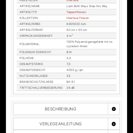
HER­STEL­LER
:
In­ter­face
AR­TI­KEL­NA­ME
:
Look Both Ways Step this Way
AR­TI­KEL­TYP
:
Tep­pich­flie­sen
KOL­LEK­TI­ON
:
In­ter­face Flie­sen
AR­TI­KEL­FAR­BE
:
9405002 Ash
AR­TI­KEL­FOR­MAT
:
50 cm x 50 cm
VER­PA­CKUNGS­EIN­HEIT
:
4 m²
100% Po­ly­amid garn­ge­färbt mit re­
POL­MA­TE­RI­AL
:
cy­cle­tem An­teil
POL­EIN­SATZ­GE­WICHT
:
814
POL­HÖ­HE
:
3,3
GE­SAMT­STÄR­KE
:
7,3
GE­SAMT­GE­WICHT
:
4055 g / qm
NUT­ZUNGS­KLAS­SE
:
33
BRAND­SCHUTZ­KLAS­SE
:
Bfl-S1
TRITT­SCHALL­VER­BES­SE­RUNG
:
26 dB
BESCHREIBUNG
VERLEGEANLEITUNG