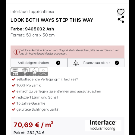
Interface
Teppichfliese
LOOK BOTH WAYS STEP THIS WAY
Farbe:
9405002 Ash
Format:
50 cm x 50 cm
Farbtöne der Bilder können vom Original stark abweichen, bitte lassen Sie sich von
uns ein kostenloses Muster zusenden.
Artikeleigenschaften
Raumvisualisierer
selbstliegende Verlegung mit TacTiles®
100% Polyamid
einfach zu verlegen, zu entfernen und auszutauschen
reduziert Lärm und Schall
15 Jahre Garantie
getuftete Schlingenqualität
70,69 € / m²
Paket:
282,74 €