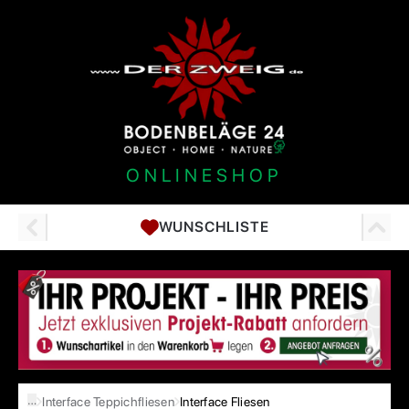
ONLINESHOP
WUNSCHLISTE
…
Interface Teppichfliesen
Interface Fliesen