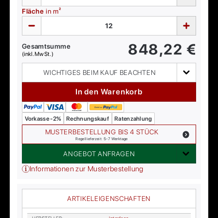
Fläche
in m²
848,22
€
Gesamtsumme
(inkl. MwSt.)
WICHTIGES BEIM KAUF BEACHTEN
In den Warenkorb
Vorkasse -2%
Rechnungskauf
Ratenzahlung
MUSTERBESTELLUNG BIS 4 STÜCK
Regellieferzeit: 5-7 Werktage
ANGEBOT ANFRAGEN
Informationen zur Musterbestellung
ARTIKELEIGENSCHAFTEN