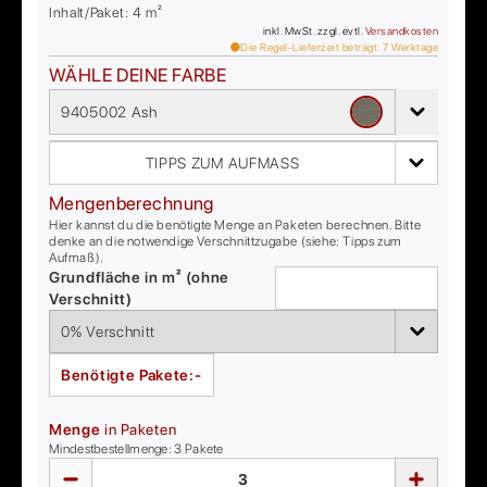
Inhalt/Paket:
4
m²
inkl. MwSt. zzgl. evtl.
Versandkosten
Die Regel-Lieferzeit beträgt:
7
Werktage
WÄHLE DEINE FARBE
9405002 Ash
TIPPS ZUM AUFMASS
Mengenberechnung
Hier kannst du die benötigte Menge an Paketen berechnen. Bitte
denke an die notwendige Verschnittzugabe (siehe: Tipps zum
Aufmaß).
Grundfläche in m² (ohne
Verschnitt)
Benötigte Pakete:
-
Menge
in Paketen
Mindestbestellmenge:
3
Pakete