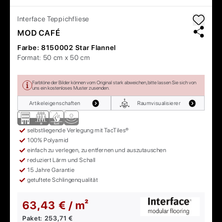
Interface
Teppichfliese
MOD CAFÉ
Farbe:
8150002 Star Flannel
Format:
50 cm x 50 cm
Farbtöne der Bilder können vom Original stark abweichen, bitte lassen Sie sich von
uns ein kostenloses Muster zusenden.
Artikeleigenschaften
Raumvisualisierer
selbstliegende Verlegung mit TacTiles®
100% Polyamid
einfach zu verlegen, zu entfernen und auszutauschen
reduziert Lärm und Schall
15 Jahre Garantie
getuftete Schlingenqualität
63,43 € / m²
Paket:
253,71 €