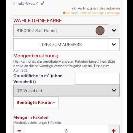
Inhalt/Paket:
4
m²
inkl. MwSt. zzgl. evtl.
Versandkosten
Die Regel-Lieferzeit beträgt:
7
Werktage
WÄHLE DEINE FARBE
8150002 Star Flannel
TIPPS ZUM AUFMASS
Mengenberechnung
Hier kannst du die benötigte Menge an Paketen berechnen. Bitte
denke an die notwendige Verschnittzugabe (siehe: Tipps zum
Aufmaß).
Grundfläche in m² (ohne
Verschnitt)
Benötigte Pakete:
-
Menge
in Paketen
Mindestbestellmenge:
3
Pakete