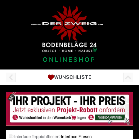
ONLINESHOP
WUNSCHLISTE
…
Interface Teppichfliesen
Interface Fliesen