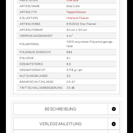
HER­STEL­LER
:
In­ter­face
AR­TI­KEL­NA­ME
:
Mod Café
AR­TI­KEL­TYP
:
Tep­pich­flie­sen
KOL­LEK­TI­ON
:
In­ter­face Flie­sen
AR­TI­KEL­FAR­BE
:
8150002 Star Flan­nel
AR­TI­KEL­FOR­MAT
:
50 cm x 50 cm
VER­PA­CKUNGS­EIN­HEIT
:
4 m²
100% re­cy­cle­tes Po­ly­amid garn­ge­
POL­MA­TE­RI­AL
:
färbt
POL­EIN­SATZ­GE­WICHT
:
984
POL­HÖ­HE
:
4,1
GE­SAMT­STÄR­KE
:
8,5
GE­SAMT­GE­WICHT
:
4718 g / qm
NUT­ZUNGS­KLAS­SE
:
33
BRAND­SCHUTZ­KLAS­SE
:
Cfl-S1
TRITT­SCHALL­VER­BES­SE­RUNG
:
25 dB
BESCHREIBUNG
VERLEGEANLEITUNG