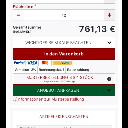
Fläche
in m²
761,13
€
Gesamtsumme
(inkl. MwSt.)
WICHTIGES BEIM KAUF BEACHTEN
In den Warenkorb
Vorkasse -2%
Rechnungskauf
Ratenzahlung
MUSTERBESTELLUNG BIS 4 STÜCK
Regellieferzeit: 5-7 Werktage
ANGEBOT ANFRAGEN
Informationen zur Musterbestellung
ARTIKELEIGENSCHAFTEN