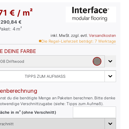
71 € / m²
:
290,84 €
/Paket:
4
m²
inkl. MwSt. zzgl. evtl.
Versandkosten
Die Regel-Lieferzeit beträgt:
7
Werktage
E DEINE FARBE
08 Driftwood
TIPPS ZUM AUFMASS
enberechnung
nnst du die benötigte Menge an Paketen berechnen. Bitte denke
notwendige Verschnittzugabe (siehe: Tipps zum Aufmaß).
äche in m² (ohne Verschnitt)