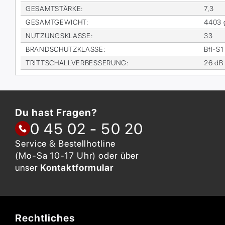
GE­SAMT­STÄR­KE
:
7,3
GE­SAMT­GE­WICHT
:
4403 
NUT­ZUNGS­KLAS­SE
:
33
BRAND­SCHUTZ­KLAS­SE
:
Bfl-S1
TRITT­SCHALL­VER­BES­SE­RUNG
:
26 dB
Du hast Fragen?
0 45 02 - 50 20
Service & Bestellhotline
(Mo-Sa 10-17 Uhr) oder über
unser
Kontaktformular
Rechtliches