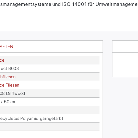
itätsmanagementsysteme und ISO 14001 für Umweltmanagement
HAFTEN
ace
­fect B603
h­flie­sen
face Flie­sen
8 Drift­wood
 x 50 cm
­cy­cle­tes Po­ly­amid garn­ge­färbt