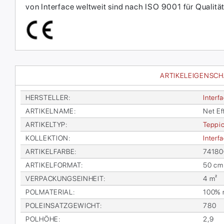
von Interface weltweit sind nach ISO 9001 für Qual
ARTIKELEIGENSC
HER­STEL­LER
:
In­ter­f
AR­TI­KEL­NA­ME
:
Net Ef
AR­TI­KEL­TYP
:
Tep­pic
KOL­LEK­TI­ON
:
In­ter­
AR­TI­KEL­FAR­BE
:
741800
AR­TI­KEL­FOR­MAT
:
50 cm
VER­PA­CKUNGS­EIN­HEIT
:
4 m²
POL­MA­TE­RI­AL
:
100% re
POL­EIN­SATZ­GE­WICHT
:
780
POL­HÖ­HE
:
2,9