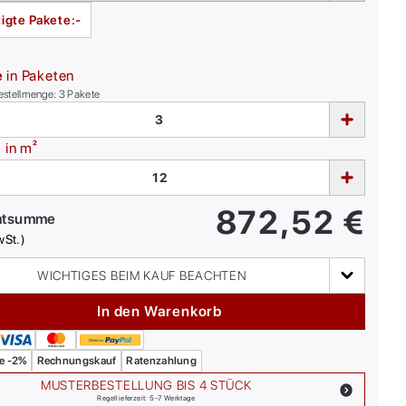
igte Pakete:
-
e
in Paketen
estellmenge:
3
Pakete
e
in m²
872,52
€
mtsumme
wSt.)
WICHTIGES BEIM KAUF BEACHTEN
In den Warenkorb
e -2%
Rechnungskauf
Ratenzahlung
MUSTERBESTELLUNG BIS 4 STÜCK
Regellieferzeit: 5-7 Werktage