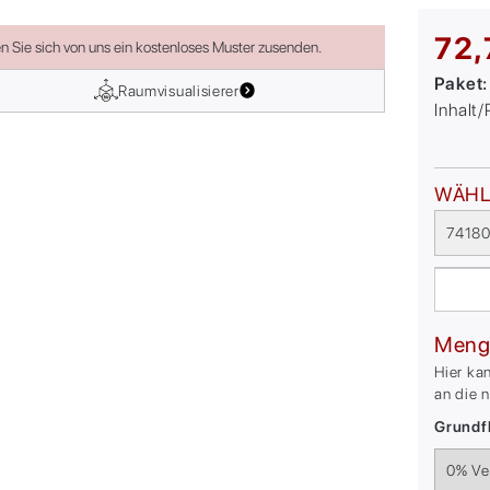
72,
en Sie sich von uns ein kostenloses Muster zusenden.
Paket
Raumvisualisierer
Inhalt
WÄHL
74180
Meng
Hier ka
an die 
Grundfl