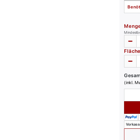
Benöt
Meng
Mindestb
Fläch
Gesa
(inkl. M
Vorkass