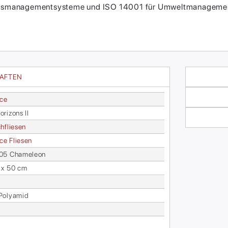
itätsmanagementsysteme und ISO 14001 für Umweltmanagement
HAFTEN
ace
ri­zons II
h­flie­sen
face Flie­sen
5 Cha­me­le­on
 x 50 cm
o­ly­amid