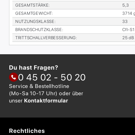
GE­SAMT­STÄR­KE
:
5,3
GE­SAMT­GE­WICHT
:
3714 
NUT­ZUNGS­KLAS­SE
:
33
BRAND­SCHUTZ­KLAS­SE
:
Cfl-S1
TRITT­SCHALL­VER­BES­SE­RUNG
:
25 dB
Du hast Fragen?
0 45 02 - 50 20
Service & Bestellhotline
(Mo-Sa 10-17 Uhr) oder über
unser
Kontaktformular
Rechtliches