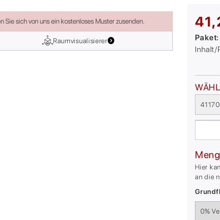
41,
en Sie sich von uns ein kostenloses Muster zusenden.
Paket
Raumvisualisierer
Inhalt
WÄHL
41170
Meng
Hier ka
an die 
Grundfl