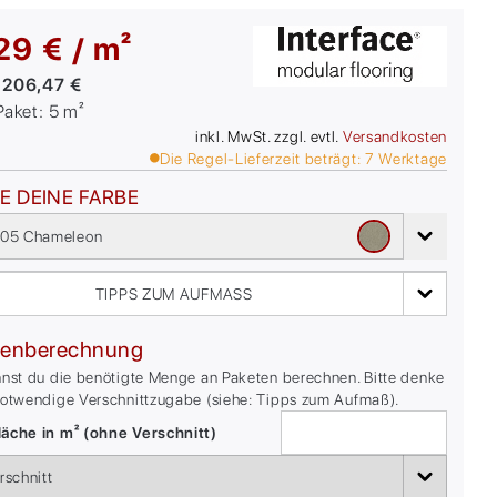
29 € / m²
:
206,47 €
/Paket:
5
m²
inkl. MwSt. zzgl. evtl.
Versandkosten
Die Regel-Lieferzeit beträgt:
7
Werktage
E DEINE FARBE
05 Chameleon
TIPPS ZUM AUFMASS
enberechnung
nnst du die benötigte Menge an Paketen berechnen. Bitte denke
notwendige Verschnittzugabe (siehe: Tipps zum Aufmaß).
äche in m² (ohne Verschnitt)