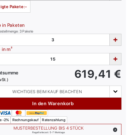
igte Pakete:
-
e
in Paketen
estellmenge:
3
Pakete
e
in m²
619,41
€
mtsumme
wSt.)
WICHTIGES BEIM KAUF BEACHTEN
In den Warenkorb
e -2%
Rechnungskauf
Ratenzahlung
MUSTERBESTELLUNG BIS 4 STÜCK
Regellieferzeit: 5-7 Werktage