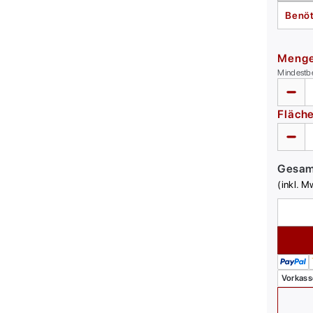
Benöt
Meng
Mindestb
Fläch
Gesa
(inkl. M
Vorkass