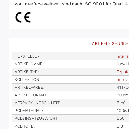
von Interface weltweit sind nach ISO 9001 für Qual
ARTIKELEIGENSC
HER­STEL­LER
:
In­ter­f
AR­TI­KEL­NA­ME
:
New Ho­
AR­TI­KEL­TYP
:
Tep­pic
KOL­LEK­TI­ON
:
In­ter­
AR­TI­KEL­FAR­BE
:
411700
AR­TI­KEL­FOR­MAT
:
50 cm
VER­PA­CKUNGS­EIN­HEIT
:
5 m²
POL­MA­TE­RI­AL
:
100% P
POL­EIN­SATZ­GE­WICHT
:
550
POL­HÖ­HE
:
2,3