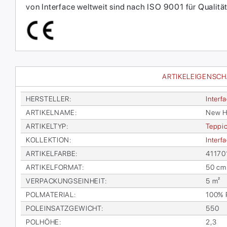
von Interface weltweit sind nach ISO 9001 für Qual
ARTIKELEIGENSC
HER­STEL­LER
:
In­ter­f
AR­TI­KEL­NA­ME
:
New Ho­
AR­TI­KEL­TYP
:
Tep­pic
KOL­LEK­TI­ON
:
In­ter­
AR­TI­KEL­FAR­BE
:
41170
AR­TI­KEL­FOR­MAT
:
50 cm
VER­PA­CKUNGS­EIN­HEIT
:
5 m²
POL­MA­TE­RI­AL
:
100% P
POL­EIN­SATZ­GE­WICHT
:
550
POL­HÖ­HE
:
2,3