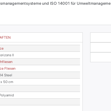
itätsmanagementsysteme und ISO 14001 für Umweltmanagement
HAFTEN
ace
ri­zons II
h­flie­sen
face Flie­sen
14 Steel
 x 50 cm
o­ly­amid