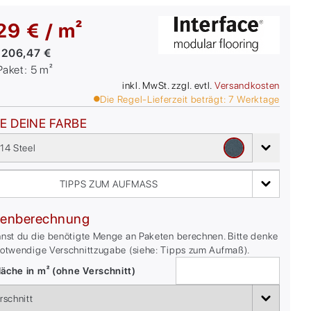
29 € / m²
:
206,47 €
/Paket:
5
m²
inkl. MwSt. zzgl. evtl.
Versandkosten
Die Regel-Lieferzeit beträgt:
7
Werktage
E DEINE FARBE
14 Steel
TIPPS ZUM AUFMASS
enberechnung
nnst du die benötigte Menge an Paketen berechnen. Bitte denke
notwendige Verschnittzugabe (siehe: Tipps zum Aufmaß).
äche in m² (ohne Verschnitt)