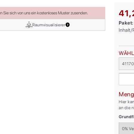
41,
en Sie sich von uns ein kostenloses Muster zusenden.
Paket
Raumvisualisierer
Inhalt
WÄHL
41170
Meng
Hier ka
an die 
Grundfl