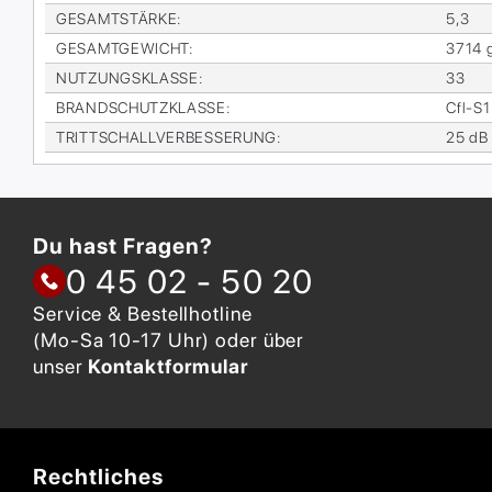
GE­SAMT­STÄR­KE
:
5,3
GE­SAMT­GE­WICHT
:
3714 
NUT­ZUNGS­KLAS­SE
:
33
BRAND­SCHUTZ­KLAS­SE
:
Cfl-S1
TRITT­SCHALL­VER­BES­SE­RUNG
:
25 dB
Du hast Fragen?
0 45 02 - 50 20
Service & Bestellhotline
(Mo-Sa 10-17 Uhr) oder über
unser
Kontaktformular
Rechtliches