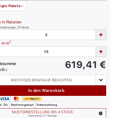
igte Pakete:
-
e
in Paketen
estellmenge:
3
Pakete
e
in m²
619,41
€
mtsumme
wSt.)
WICHTIGES BEIM KAUF BEACHTEN
In den Warenkorb
e -2%
Rechnungskauf
Ratenzahlung
MUSTERBESTELLUNG BIS 4 STÜCK
Regellieferzeit: 5-7 Werktage