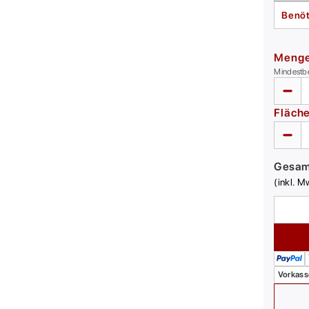
Benöt
Meng
Mindestb
Fläch
Gesa
(inkl. M
Vorkass