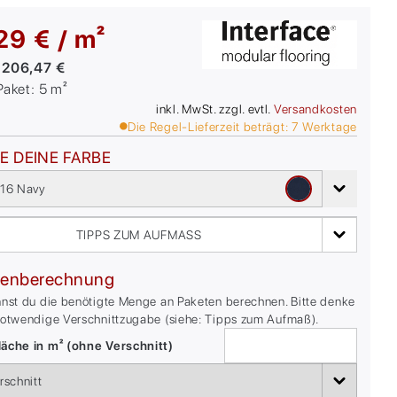
29 € / m²
:
206,47 €
/Paket:
5
m²
inkl. MwSt. zzgl. evtl.
Versandkosten
Die Regel-Lieferzeit beträgt:
7
Werktage
E DEINE FARBE
16 Navy
TIPPS ZUM AUFMASS
enberechnung
nnst du die benötigte Menge an Paketen berechnen. Bitte denke
notwendige Verschnittzugabe (siehe: Tipps zum Aufmaß).
äche in m² (ohne Verschnitt)