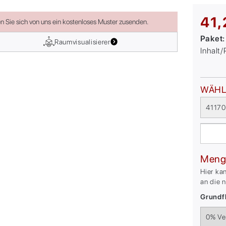
41,
en Sie sich von uns ein kostenloses Muster zusenden.
Paket
Raumvisualisierer
Inhalt
WÄHL
41170
Meng
Hier ka
an die 
Grundfl