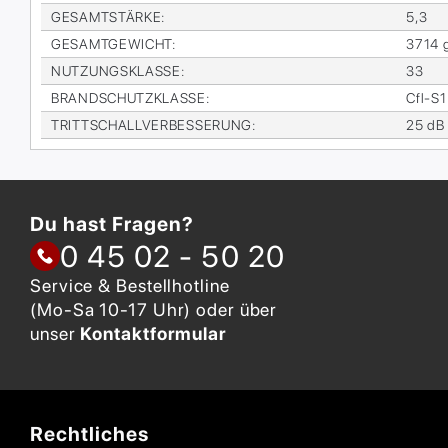
GE­SAMT­STÄR­KE
:
5,3
GE­SAMT­GE­WICHT
:
3714 
NUT­ZUNGS­KLAS­SE
:
33
BRAND­SCHUTZ­KLAS­SE
:
Cfl-S1
TRITT­SCHALL­VER­BES­SE­RUNG
:
25 dB
Du hast Fragen?
0 45 02 - 50 20
Service & Bestellhotline
(Mo-Sa 10-17 Uhr) oder über
unser
Kontaktformular
Rechtliches