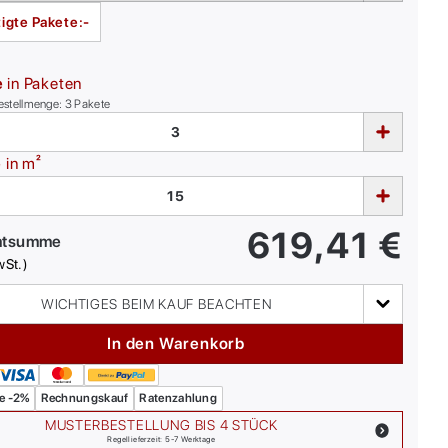
igte Pakete:
-
e
in Paketen
estellmenge:
3
Pakete
e
in m²
619,41
€
mtsumme
wSt.)
WICHTIGES BEIM KAUF BEACHTEN
In den Warenkorb
e -2%
Rechnungskauf
Ratenzahlung
MUSTERBESTELLUNG BIS 4 STÜCK
Regellieferzeit: 5-7 Werktage