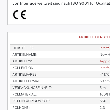
von Interface weltweit sind nach ISO 9001 für Qual
ARTIKELEIGENSC
HER­STEL­LER
:
In­ter­f
AR­TI­KEL­NA­ME
:
New Ho­
AR­TI­KEL­TYP
:
Tep­pic
KOL­LEK­TI­ON
:
In­ter­
AR­TI­KEL­FAR­BE
:
41170
AR­TI­KEL­FOR­MAT
:
50 cm
VER­PA­CKUNGS­EIN­HEIT
:
5 m²
POL­MA­TE­RI­AL
:
100% P
POL­EIN­SATZ­GE­WICHT
:
550
POL­HÖ­HE
:
2,3