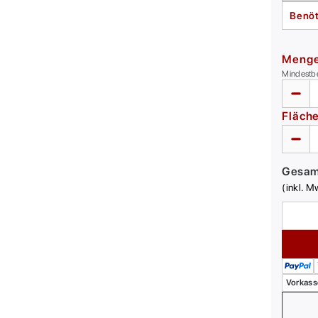
Benöt
Meng
Mindestb
Fläch
Gesa
(inkl. M
Vorkass