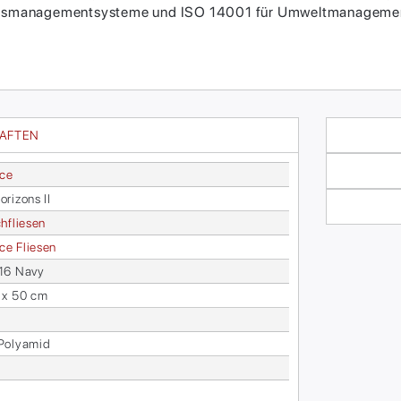
itätsmanagementsysteme und ISO 14001 für Umweltmanagement
HAFTEN
ace
ri­zons II
h­flie­sen
face Flie­sen
16 Navy
 x 50 cm
o­ly­amid