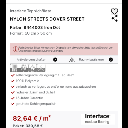
Interface
Teppichfliese
NYLON STREETS DOVER STREET
Farbe:
9444003 Iron Dot
Format:
50 cm x 50 cm
Farbtöne der Bilder können vom Original stark abweichen, bitte lassen Sie sich von
uns ein kostenloses Muster zusenden.
Artikeleigenschaften
Raumvisualisierer
selbstliegende Verlegung mit TacTiles®
100% Polyamid
einfach zu verlegen, zu entfernen und auszutauschen
reduziert Lärm und Schall
15 Jahre Garantie
getuftete Schlingenqualität
82,64 € / m²
Paket:
330,58 €