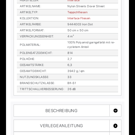
HER­STEL­LER
:
In­ter­face
AR­TI­KEL­NA­ME
:
Ny­lon Streets Do­ver Street
AR­TI­KEL­TYP
:
Tep­pich­flie­sen
KOL­LEK­TI­ON
:
In­ter­face Flie­sen
AR­TI­KEL­FAR­BE
:
9444003 Iron Dot
AR­TI­KEL­FOR­MAT
:
50 cm x 50 cm
VER­PA­CKUNGS­EIN­HEIT
:
4 m²
100% Po­ly­amid garn­ge­färbt mit re­
POL­MA­TE­RI­AL
:
cy­cle­tem An­teil
POL­EIN­SATZ­GE­WICHT
:
814
POL­HÖ­HE
:
2,7
GE­SAMT­STÄR­KE
:
6,3
GE­SAMT­GE­WICHT
:
3942 g / qm
NUT­ZUNGS­KLAS­SE
:
33
BRAND­SCHUTZ­KLAS­SE
:
Bfl-S1
TRITT­SCHALL­VER­BES­SE­RUNG
:
26 dB
BESCHREIBUNG
VERLEGEANLEITUNG