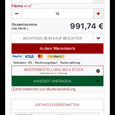
Fläche
in m²
991,74
€
Gesamtsumme
(inkl. MwSt.)
WICHTIGES BEIM KAUF BEACHTEN
In den Warenkorb
Vorkasse -2%
Rechnungskauf
Ratenzahlung
MUSTERBESTELLUNG BIS 4 STÜCK
Regellieferzeit: 5-7 Werktage
ANGEBOT ANFRAGEN
Informationen zur Musterbestellung
ARTIKELEIGENSCHAFTEN