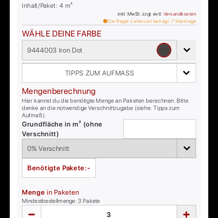
Inhalt/Paket:
4
m²
inkl. MwSt. zzgl. evtl.
Versandkosten
Die Regel-Lieferzeit beträgt:
7
Werktage
WÄHLE DEINE FARBE
9444003 Iron Dot
TIPPS ZUM AUFMASS
Mengenberechnung
Hier kannst du die benötigte Menge an Paketen berechnen. Bitte
denke an die notwendige Verschnittzugabe (siehe: Tipps zum
Aufmaß).
Grundfläche in m² (ohne
Verschnitt)
Benötigte Pakete:
-
Menge
in Paketen
Mindestbestellmenge:
3
Pakete