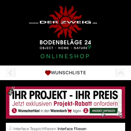
ONLINESHOP
WUNSCHLISTE
…
Interface Teppichfliesen
Interface Fliesen