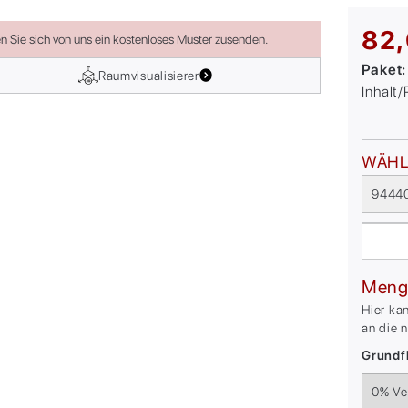
82,
en Sie sich von uns ein kostenloses Muster zusenden.
Paket
Raumvisualisierer
Inhalt
WÄHL
94440
Meng
Hier ka
an die 
Grundfl