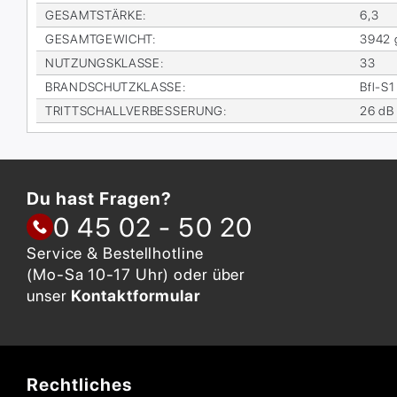
GE­SAMT­STÄR­KE
:
6,3
GE­SAMT­GE­WICHT
:
3942 
NUT­ZUNGS­KLAS­SE
:
33
BRAND­SCHUTZ­KLAS­SE
:
Bfl-S1
TRITT­SCHALL­VER­BES­SE­RUNG
:
26 dB
Du hast Fragen?
0 45 02 - 50 20
Service & Bestellhotline
(Mo-Sa 10-17 Uhr) oder über
unser
Kontaktformular
Rechtliches