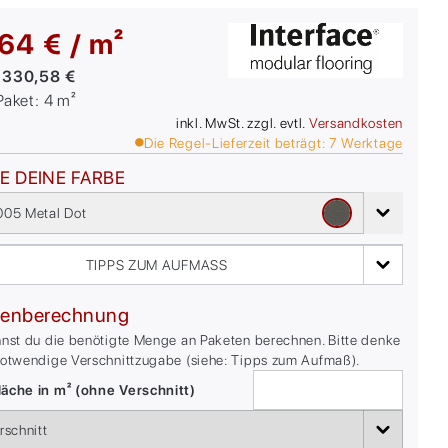
64 € / m²
:
330,58 €
/Paket:
4
m²
inkl. MwSt. zzgl. evtl.
Versandkosten
Die Regel-Lieferzeit beträgt:
7
Werktage
E DEINE FARBE
05 Metal Dot
TIPPS ZUM AUFMASS
enberechnung
nnst du die benötigte Menge an Paketen berechnen. Bitte denke
notwendige Verschnittzugabe (siehe: Tipps zum Aufmaß).
äche in m² (ohne Verschnitt)