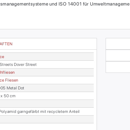
itätsmanagementsysteme und ISO 14001 für Umweltmanagement
HAFTEN
ace
 Streets Do­ver Street
h­flie­sen
face Flie­sen
05 Me­tal Dot
 x 50 cm
­ly­amid garn­ge­färbt mit re­cy­cle­tem An­teil