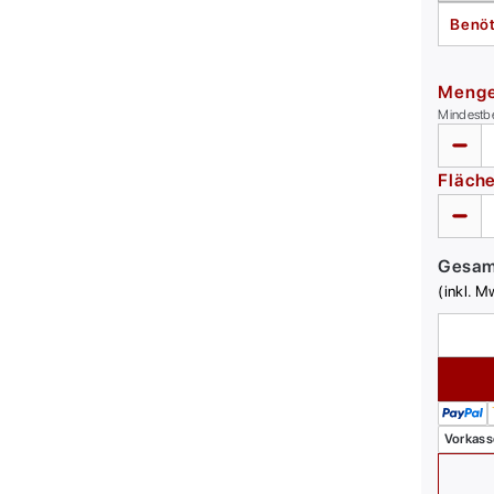
Benöt
Meng
Mindestb
Fläch
Gesa
(inkl. M
Vorkass