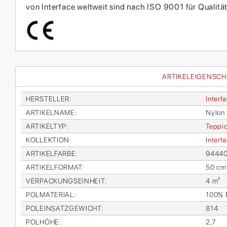
von Interface weltweit sind nach ISO 9001 für Qual
ARTIKELEIGENSC
HER­STEL­LER
:
In­ter­f
AR­TI­KEL­NA­ME
:
Ny­lon
AR­TI­KEL­TYP
:
Tep­pic
KOL­LEK­TI­ON
:
In­ter­
AR­TI­KEL­FAR­BE
:
94440
AR­TI­KEL­FOR­MAT
:
50 cm
VER­PA­CKUNGS­EIN­HEIT
:
4 m²
POL­MA­TE­RI­AL
:
100% Po
POL­EIN­SATZ­GE­WICHT
:
814
POL­HÖ­HE
:
2,7