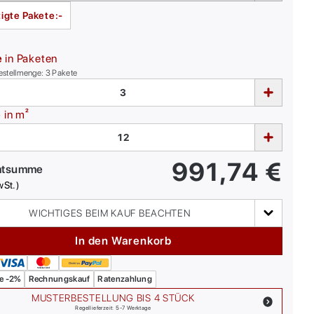
igte Pakete:
-
e
in Paketen
estellmenge:
3
Pakete
e
in m²
991,74
€
mtsumme
wSt.)
WICHTIGES BEIM KAUF BEACHTEN
In den Warenkorb
e -2%
Rechnungskauf
Ratenzahlung
MUSTERBESTELLUNG BIS 4 STÜCK
Regellieferzeit: 5-7 Werktage