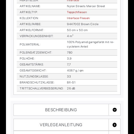
HER­STEL­LER
:
In­ter­face
AR­TI­KEL­NA­ME
:
Ny­lon Streets Mer­cer Street
AR­TI­KEL­TYP
:
Tep­pich­flie­sen
KOL­LEK­TI­ON
:
In­ter­face Flie­sen
AR­TI­KEL­FAR­BE
:
9447002 Brown Cir­cle
AR­TI­KEL­FOR­MAT
:
50 cm x 50 cm
VER­PA­CKUNGS­EIN­HEIT
:
4 m²
100% Po­ly­amid garn­ge­färbt mit re­
POL­MA­TE­RI­AL
:
cy­cle­tem An­teil
POL­EIN­SATZ­GE­WICHT
:
780
POL­HÖ­HE
:
3,9
GE­SAMT­STÄR­KE
:
7,7
GE­SAMT­GE­WICHT
:
4067 g / qm
NUT­ZUNGS­KLAS­SE
:
33
BRAND­SCHUTZ­KLAS­SE
:
Bfl-S1
TRITT­SCHALL­VER­BES­SE­RUNG
:
26 dB
BESCHREIBUNG
VERLEGEANLEITUNG