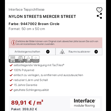
Interface
Teppichfliese
NYLON STREETS MERCER STREET
Farbe:
9447002 Brown Circle
Format:
50 cm x 50 cm
Farbtöne der Bilder können vom Original stark abweichen, bitte lassen Sie sich von
uns ein kostenloses Muster zusenden.
Artikeleigenschaften
Raumvisualisierer
selbstliegende Verlegung mit TacTiles®
100% Polyamid
einfach zu verlegen, zu entfernen und auszutauschen
reduziert Lärm und Schall
15 Jahre Garantie
getuftete Schlingenqualität
89,91 € / m²
Paket:
359,62 €