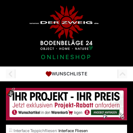
ONLINESHOP
WUNSCHLISTE
…
Interface Teppichfliesen
Interface Fliesen