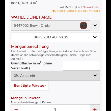
Inhalt/Paket:
4
m²
inkl. MwSt. zzgl. evtl.
Versandkosten
Die Regel-Lieferzeit beträgt:
7
Werktage
WÄHLE DEINE FARBE
9447002 Brown Circle
TIPPS ZUM AUFMASS
Mengenberechnung
Hier kannst du die benötigte Menge an Paketen berechnen. Bitte
denke an die notwendige Verschnittzugabe (siehe: Tipps zum
Aufmaß).
Grundfläche in m² (ohne
Verschnitt)
Benötigte Pakete:
-
Menge
in Paketen
Mindestbestellmenge:
3
Pakete