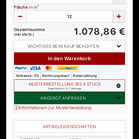
Fläche
in m²
1.078,86
€
Gesamtsumme
(inkl. MwSt.)
WICHTIGES BEIM KAUF BEACHTEN
In den Warenkorb
Vorkasse -2%
Rechnungskauf
Ratenzahlung
MUSTERBESTELLUNG BIS 4 STÜCK
Regellieferzeit: 5-7 Werktage
ANGEBOT ANFRAGEN
Informationen zur Musterbestellung
ARTIKELEIGENSCHAFTEN