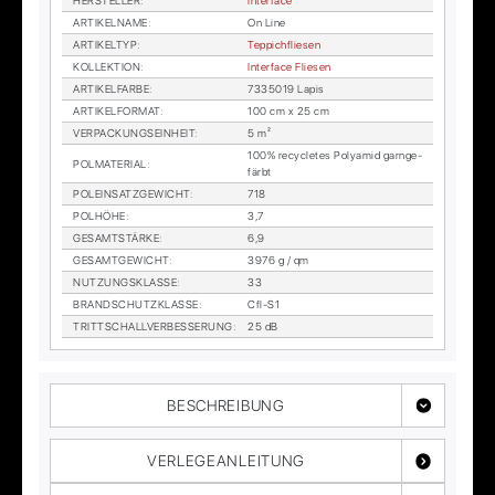
HER­STEL­LER
:
In­ter­face
AR­TI­KEL­NA­ME
:
On Line
AR­TI­KEL­TYP
:
Tep­pich­flie­sen
KOL­LEK­TI­ON
:
In­ter­face Flie­sen
AR­TI­KEL­FAR­BE
:
7335019 La­pis
AR­TI­KEL­FOR­MAT
:
100 cm x 25 cm
VER­PA­CKUNGS­EIN­HEIT
:
5 m²
100% re­cy­cle­tes Po­ly­amid garn­ge­
POL­MA­TE­RI­AL
:
färbt
POL­EIN­SATZ­GE­WICHT
:
718
POL­HÖ­HE
:
3,7
GE­SAMT­STÄR­KE
:
6,9
GE­SAMT­GE­WICHT
:
3976 g / qm
NUT­ZUNGS­KLAS­SE
:
33
BRAND­SCHUTZ­KLAS­SE
:
Cfl-S1
TRITT­SCHALL­VER­BES­SE­RUNG
:
25 dB
BESCHREIBUNG
VERLEGEANLEITUNG