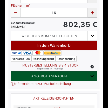
Fläche
in m²
802,35
€
Gesamtsumme
(inkl. MwSt.)
WICHTIGES BEIM KAUF BEACHTEN
In den Warenkorb
Vorkasse -2%
Rechnungskauf
Ratenzahlung
MUSTERBESTELLUNG BIS 4 STÜCK
Regellieferzeit: 5-7 Werktage
ANGEBOT ANFRAGEN
Informationen zur Musterbestellung
ARTIKELEIGENSCHAFTEN