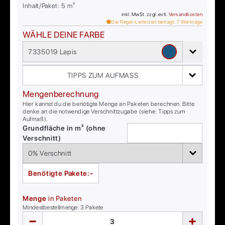
Inhalt/Paket:
5
m²
inkl. MwSt. zzgl. evtl.
Versandkosten
Die Regel-Lieferzeit beträgt:
7
Werktage
WÄHLE DEINE FARBE
7335019 Lapis
TIPPS ZUM AUFMASS
Mengenberechnung
Hier kannst du die benötigte Menge an Paketen berechnen. Bitte
denke an die notwendige Verschnittzugabe (siehe: Tipps zum
Aufmaß).
Grundfläche in m² (ohne
Verschnitt)
Benötigte Pakete:
-
Menge
in Paketen
Mindestbestellmenge:
3
Pakete