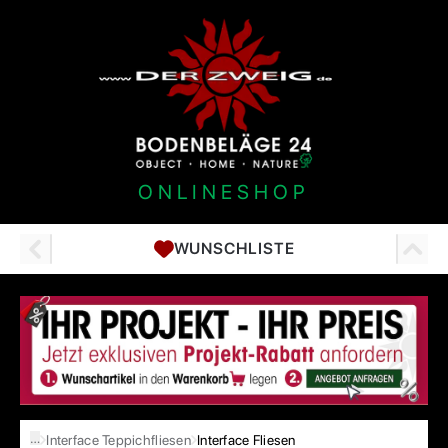
ONLINESHOP
WUNSCHLISTE
…
Interface Teppichfliesen
Interface Fliesen