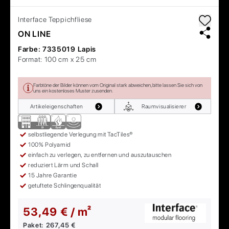
Interface
Teppichfliese
ON LINE
Farbe:
7335019 Lapis
Format:
100 cm x 25 cm
Farbtöne der Bilder können vom Original stark abweichen, bitte lassen Sie sich von
uns ein kostenloses Muster zusenden.
Artikeleigenschaften
Raumvisualisierer
selbstliegende Verlegung mit TacTiles®
100% Polyamid
einfach zu verlegen, zu entfernen und auszutauschen
reduziert Lärm und Schall
15 Jahre Garantie
getuftete Schlingenqualität
53,49 € / m²
Paket:
267,45 €