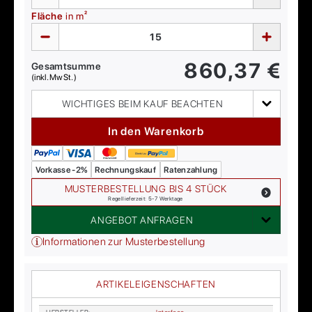
Fläche
in m²
860,37
€
Gesamtsumme
(inkl. MwSt.)
WICHTIGES BEIM KAUF BEACHTEN
In den Warenkorb
Vorkasse -2%
Rechnungskauf
Ratenzahlung
MUSTERBESTELLUNG BIS 4 STÜCK
Regellieferzeit: 5-7 Werktage
ANGEBOT ANFRAGEN
Informationen zur Musterbestellung
ARTIKELEIGENSCHAFTEN