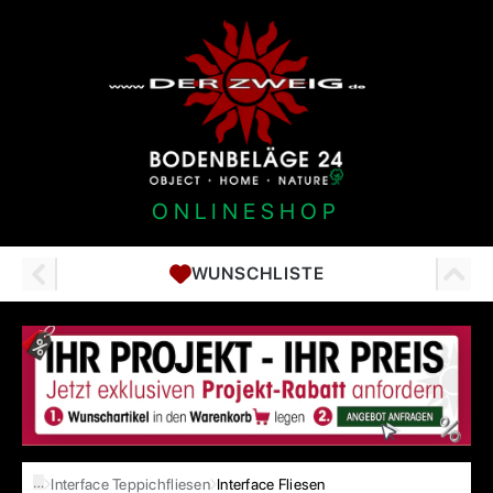
ONLINESHOP
WUNSCHLISTE
…
Interface Teppichfliesen
Interface Fliesen