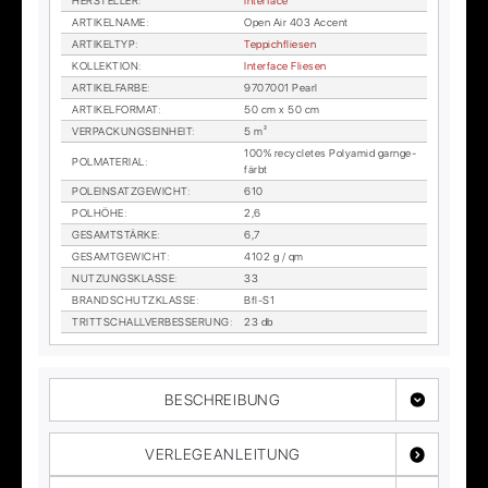
HER­STEL­LER
:
In­ter­face
AR­TI­KEL­NA­ME
:
Open Air 403 Ac­cent
AR­TI­KEL­TYP
:
Tep­pich­flie­sen
KOL­LEK­TI­ON
:
In­ter­face Flie­sen
AR­TI­KEL­FAR­BE
:
9707001 Pearl
AR­TI­KEL­FOR­MAT
:
50 cm x 50 cm
VER­PA­CKUNGS­EIN­HEIT
:
5 m²
100% re­cy­cle­tes Po­ly­amid garn­ge­
POL­MA­TE­RI­AL
:
färbt
POL­EIN­SATZ­GE­WICHT
:
610
POL­HÖ­HE
:
2,6
GE­SAMT­STÄR­KE
:
6,7
GE­SAMT­GE­WICHT
:
4102 g / qm
NUT­ZUNGS­KLAS­SE
:
33
BRAND­SCHUTZ­KLAS­SE
:
Bfl-S1
TRITT­SCHALL­VER­BES­SE­RUNG
:
23 db
BESCHREIBUNG
VERLEGEANLEITUNG