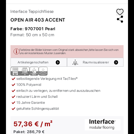
Interface
Teppichfliese
OPEN AIR 403 ACCENT
Farbe:
9707001 Pearl
Format:
50 cm x 50 cm
Farbtöne der Bilder können vom Original stark abweichen, bitte lassen Sie sich von
uns ein kostenloses Muster zusenden.
Artikeleigenschaften
Raumvisualisierer
selbstliegende Verlegung mit TacTiles®
100% Polyamid
einfach zu verlegen, zu entfernen und auszutauschen
reduziert Lärm und Schall
15 Jahre Garantie
getuftete Schlingenqualität
57,36 € / m²
Paket:
286,79 €