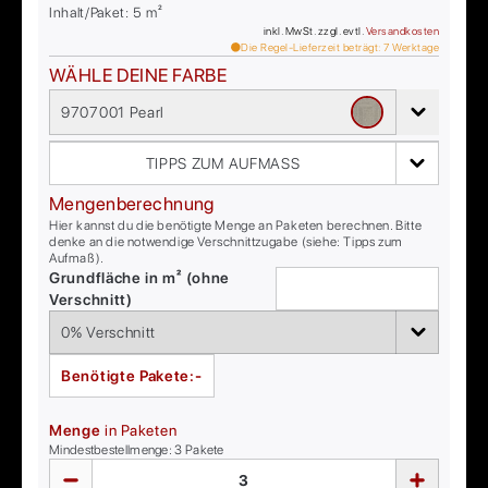
Inhalt/Paket:
5
m²
inkl. MwSt. zzgl. evtl.
Versandkosten
Die Regel-Lieferzeit beträgt:
7
Werktage
WÄHLE DEINE FARBE
9707001 Pearl
TIPPS ZUM AUFMASS
Mengenberechnung
Hier kannst du die benötigte Menge an Paketen berechnen. Bitte
denke an die notwendige Verschnittzugabe (siehe: Tipps zum
Aufmaß).
Grundfläche in m² (ohne
Verschnitt)
Benötigte Pakete:
-
Menge
in Paketen
Mindestbestellmenge:
3
Pakete