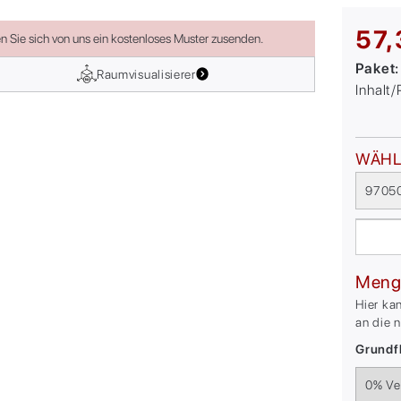
57,
en Sie sich von uns ein kostenloses Muster zusenden.
Paket
Raumvisualisierer
Inhalt
WÄHL
97050
Meng
Hier ka
an die 
Grundfl