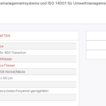
itätsmanagementsysteme und ISO 14001 für Umweltmanagement
HAFTEN
ace
r 403 Tran­si­ti­on
h­flie­sen
face Flie­sen
4 Ni­ckel/Mai­ze
 x 50 cm
­cy­cle­tes Po­ly­amid garn­ge­färbt