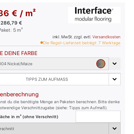
36 € / m²
:
286,79 €
/Paket:
5
m²
inkl. MwSt. zzgl. evtl.
Versandkosten
Die Regel-Lieferzeit beträgt:
7
Werktage
E DEINE FARBE
04 Nickel/Maize
TIPPS ZUM AUFMASS
enberechnung
nnst du die benötigte Menge an Paketen berechnen. Bitte denke
notwendige Verschnittzugabe (siehe: Tipps zum Aufmaß).
äche in m² (ohne Verschnitt)