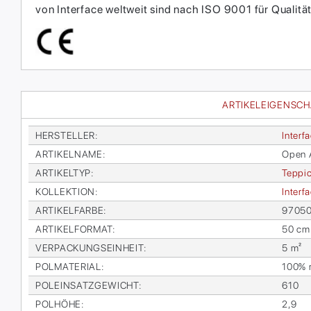
von Interface weltweit sind nach ISO 9001 für Qual
ARTIKELEIGENSC
HER­STEL­LER
:
In­ter­f
AR­TI­KEL­NA­ME
:
Open Ai
AR­TI­KEL­TYP
:
Tep­pic
KOL­LEK­TI­ON
:
In­ter­
AR­TI­KEL­FAR­BE
:
970500
AR­TI­KEL­FOR­MAT
:
50 cm
VER­PA­CKUNGS­EIN­HEIT
:
5 m²
POL­MA­TE­RI­AL
:
100% re
POL­EIN­SATZ­GE­WICHT
:
610
POL­HÖ­HE
:
2,9