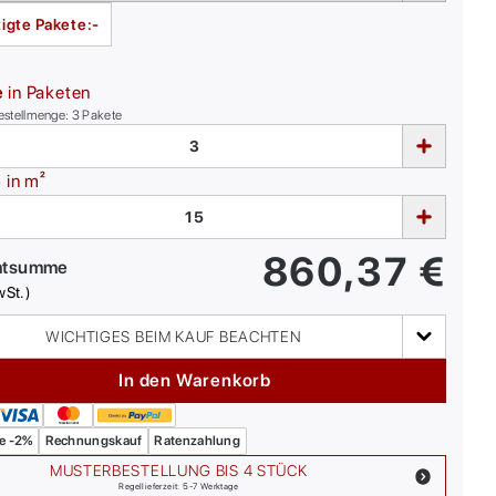
igte Pakete:
-
e
in Paketen
estellmenge:
3
Pakete
e
in m²
860,37
€
mtsumme
wSt.)
WICHTIGES BEIM KAUF BEACHTEN
In den Warenkorb
e -2%
Rechnungskauf
Ratenzahlung
MUSTERBESTELLUNG BIS 4 STÜCK
Regellieferzeit: 5-7 Werktage