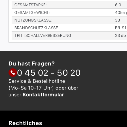
GE­SAMT­STÄR­KE
:
6,9
GE­SAMT­GE­WICHT
:
4055 
NUT­ZUNGS­KLAS­SE
:
33
BRAND­SCHUTZ­KLAS­SE
:
Bfl-S1
TRITT­SCHALL­VER­BES­SE­RUNG
:
23 db
Du hast Fragen?
0 45 02 - 50 20
Service & Bestellhotline
(Mo-Sa 10-17 Uhr) oder über
unser
Kontaktformular
Rechtliches