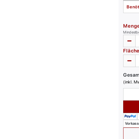
Benöt
Meng
Mindestb
Fläch
Gesa
(inkl. M
Vorkass