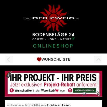
ONLINESHOP
WUNSCHLISTE
…
Interface Teppichfliesen
Interface Fliesen