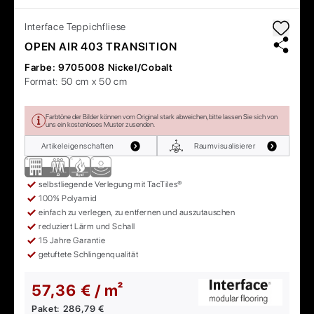
Interface
Teppichfliese
OPEN AIR 403 TRANSITION
Farbe:
9705008 Nickel/Cobalt
Format:
50 cm x 50 cm
Farbtöne der Bilder können vom Original stark abweichen, bitte lassen Sie sich von
uns ein kostenloses Muster zusenden.
Artikeleigenschaften
Raumvisualisierer
selbstliegende Verlegung mit TacTiles®
100% Polyamid
einfach zu verlegen, zu entfernen und auszutauschen
reduziert Lärm und Schall
15 Jahre Garantie
getuftete Schlingenqualität
57,36 € / m²
Paket:
286,79 €