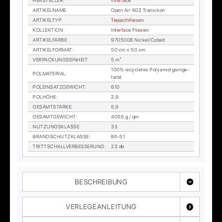
HER­STEL­LER
:
In­ter­face
AR­TI­KEL­NA­ME
:
Open Air 403 Tran­si­ti­on
AR­TI­KEL­TYP
:
Tep­pich­flie­sen
KOL­LEK­TI­ON
:
In­ter­face Flie­sen
AR­TI­KEL­FAR­BE
:
9705008 Ni­ckel/Co­balt
AR­TI­KEL­FOR­MAT
:
50 cm x 50 cm
VER­PA­CKUNGS­EIN­HEIT
:
5 m²
100% re­cy­cle­tes Po­ly­amid garn­ge­
POL­MA­TE­RI­AL
:
färbt
POL­EIN­SATZ­GE­WICHT
:
610
POL­HÖ­HE
:
2,9
GE­SAMT­STÄR­KE
:
6,9
GE­SAMT­GE­WICHT
:
4055 g / qm
NUT­ZUNGS­KLAS­SE
:
33
BRAND­SCHUTZ­KLAS­SE
:
Bfl-S1
TRITT­SCHALL­VER­BES­SE­RUNG
:
23 db
BESCHREIBUNG
VERLEGEANLEITUNG