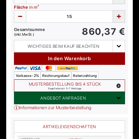
Fläche
in m²
860,37
€
Gesamtsumme
(inkl. MwSt.)
WICHTIGES BEIM KAUF BEACHTEN
In den Warenkorb
Vorkasse -2%
Rechnungskauf
Ratenzahlung
MUSTERBESTELLUNG BIS 4 STÜCK
Regellieferzeit: 5-7 Werktage
ANGEBOT ANFRAGEN
Informationen zur Musterbestellung
ARTIKELEIGENSCHAFTEN