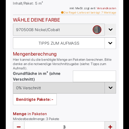
Inhalt/Paket:
5
m²
inkl. MwSt. zzgl. evtl.
Versandkosten
Die Regel-Lieferzeit beträgt:
7
Werktage
WÄHLE DEINE FARBE
9705008 Nickel/Cobalt
TIPPS ZUM AUFMASS
Mengenberechnung
Hier kannst du die benötigte Menge an Paketen berechnen. Bitte
denke an die notwendige Verschnittzugabe (siehe: Tipps zum
Aufmaß).
Grundfläche in m² (ohne
Verschnitt)
Benötigte Pakete:
-
Menge
in Paketen
Mindestbestellmenge:
3
Pakete