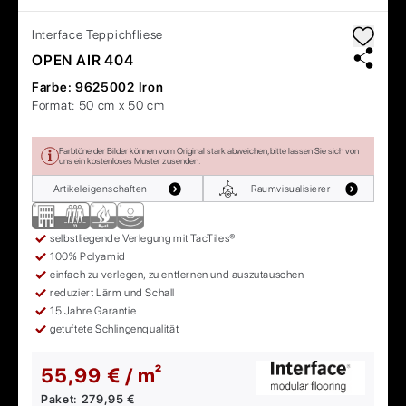
Interface
Teppichfliese
OPEN AIR 404
Farbe:
9625002 Iron
Format:
50 cm x 50 cm
Farbtöne der Bilder können vom Original stark abweichen, bitte lassen Sie sich von
uns ein kostenloses Muster zusenden.
Artikeleigenschaften
Raumvisualisierer
selbstliegende Verlegung mit TacTiles®
100% Polyamid
einfach zu verlegen, zu entfernen und auszutauschen
reduziert Lärm und Schall
15 Jahre Garantie
getuftete Schlingenqualität
55,99 € / m²
Paket:
279,95 €