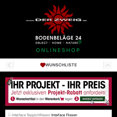
ONLINESHOP
WUNSCHLISTE
…
Interface Teppichfliesen
Interface Fliesen