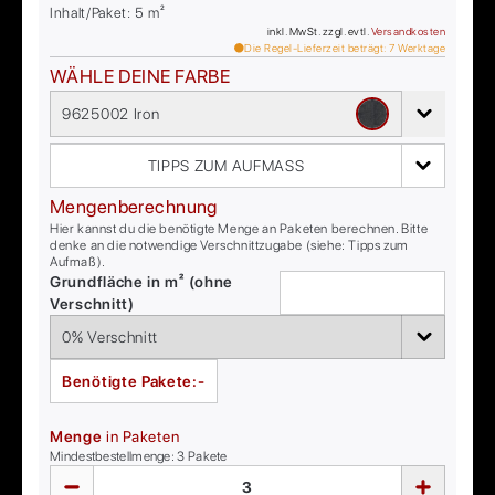
Inhalt/Paket:
5
m²
inkl. MwSt. zzgl. evtl.
Versandkosten
Die Regel-Lieferzeit beträgt:
7
Werktage
WÄHLE DEINE FARBE
9625002 Iron
TIPPS ZUM AUFMASS
Mengenberechnung
Hier kannst du die benötigte Menge an Paketen berechnen. Bitte
denke an die notwendige Verschnittzugabe (siehe: Tipps zum
Aufmaß).
Grundfläche in m² (ohne
Verschnitt)
Benötigte Pakete:
-
Menge
in Paketen
Mindestbestellmenge:
3
Pakete