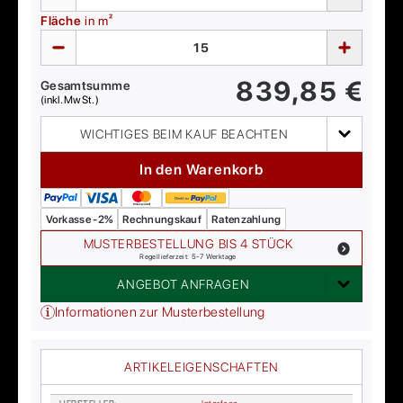
Fläche
in m²
839,85
€
Gesamtsumme
(inkl. MwSt.)
WICHTIGES BEIM KAUF BEACHTEN
In den Warenkorb
Vorkasse -2%
Rechnungskauf
Ratenzahlung
MUSTERBESTELLUNG BIS 4 STÜCK
Regellieferzeit: 5-7 Werktage
ANGEBOT ANFRAGEN
Informationen zur Musterbestellung
ARTIKELEIGENSCHAFTEN