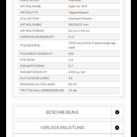
HER­STEL­LER
:
In­ter­face
AR­TI­KEL­NA­ME
:
Open Air 404
AR­TI­KEL­TYP
:
Tep­pich­flie­sen
KOL­LEK­TI­ON
:
In­ter­face Flie­sen
AR­TI­KEL­FAR­BE
:
9625002 Iron
AR­TI­KEL­FOR­MAT
:
50 cm x 50 cm
VER­PA­CKUNGS­EIN­HEIT
:
5 m²
100% re­cy­cle­tes Po­ly­amid garn­ge­
POL­MA­TE­RI­AL
:
färbt
POL­EIN­SATZ­GE­WICHT
:
610
POL­HÖ­HE
:
2,6
GE­SAMT­STÄR­KE
:
6,7
GE­SAMT­GE­WICHT
:
4102 g / qm
NUT­ZUNGS­KLAS­SE
:
33
BRAND­SCHUTZ­KLAS­SE
:
Bfl-S1
TRITT­SCHALL­VER­BES­SE­RUNG
:
23 db
BESCHREIBUNG
VERLEGEANLEITUNG