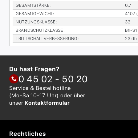
GE­SAMT­STÄR­KE
:
6,7
GE­SAMT­GE­WICHT
:
4102 
NUT­ZUNGS­KLAS­SE
:
33
BRAND­SCHUTZ­KLAS­SE
:
Bfl-S1
TRITT­SCHALL­VER­BES­SE­RUNG
:
23 db
Du hast Fragen?
0 45 02 - 50 20
Service & Bestellhotline
(Mo-Sa 10-17 Uhr) oder über
unser
Kontaktformular
Rechtliches