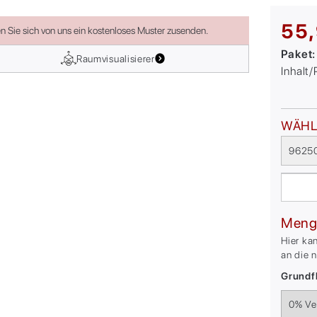
55,
en Sie sich von uns ein kostenloses Muster zusenden.
Paket
Raumvisualisierer
Inhalt
WÄHL
96250
Meng
Hier ka
an die 
Grundfl