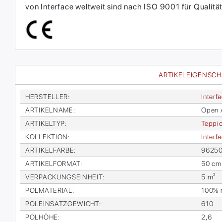
von Interface weltweit sind nach ISO 9001 für Qual
ARTIKELEIGENSC
HER­STEL­LER
:
In­ter­f
AR­TI­KEL­NA­ME
:
Open 
AR­TI­KEL­TYP
:
Tep­pic
KOL­LEK­TI­ON
:
In­ter­
AR­TI­KEL­FAR­BE
:
962500
AR­TI­KEL­FOR­MAT
:
50 cm
VER­PA­CKUNGS­EIN­HEIT
:
5 m²
POL­MA­TE­RI­AL
:
100% re
POL­EIN­SATZ­GE­WICHT
:
610
POL­HÖ­HE
:
2,6