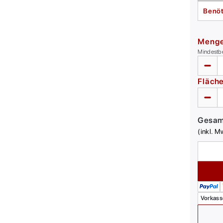
Benöt
Meng
Mindestb
Fläch
Gesa
(inkl. M
Vorkass