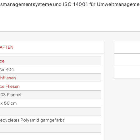
itätsmanagementsysteme und ISO 14001 für Umweltmanagement
HAFTEN
ace
Air 404
h­flie­sen
face Flie­sen
3 Flan­nel
 x 50 cm
­cy­cle­tes Po­ly­amid garn­ge­färbt