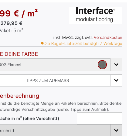
99 € / m²
:
279,95 €
/Paket:
5
m²
inkl. MwSt. zzgl. evtl.
Versandkosten
Die Regel-Lieferzeit beträgt:
7
Werktage
E DEINE FARBE
03 Flannel
TIPPS ZUM AUFMASS
enberechnung
nnst du die benötigte Menge an Paketen berechnen. Bitte denke
notwendige Verschnittzugabe (siehe: Tipps zum Aufmaß).
äche in m² (ohne Verschnitt)