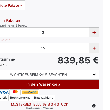
igte Pakete:
-
e
in Paketen
estellmenge:
3
Pakete
e
in m²
839,85
€
mtsumme
wSt.)
WICHTIGES BEIM KAUF BEACHTEN
In den Warenkorb
e -2%
Rechnungskauf
Ratenzahlung
MUSTERBESTELLUNG BIS 4 STÜCK
Regellieferzeit: 5-7 Werktage