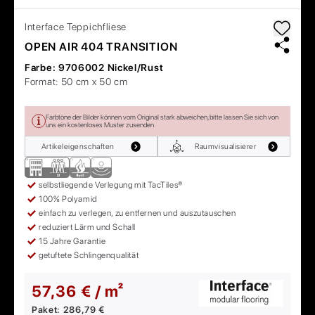
Interface
Teppichfliese
OPEN AIR 404 TRANSITION
Farbe:
9706002 Nickel/Rust
Format:
50 cm x 50 cm
Farbtöne der Bilder können vom Original stark abweichen, bitte lassen Sie sich von
uns ein kostenloses Muster zusenden.
Artikeleigenschaften
Raumvisualisierer
selbstliegende Verlegung mit TacTiles®
100% Polyamid
einfach zu verlegen, zu entfernen und auszutauschen
reduziert Lärm und Schall
15 Jahre Garantie
getuftete Schlingenqualität
57,36 € / m²
Paket:
286,79 €