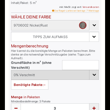
Inhalt/Paket:
5
m²
inkl. MwSt. zzgl. evtl.
Versandkosten
Die Regel-Lieferzeit beträgt:
7
Werktage
WÄHLE DEINE FARBE
9706002 Nickel/Rust
TIPPS ZUM AUFMASS
Mengenberechnung
Hier kannst du die benötigte Menge an Paketen berechnen. Bitte
denke an die notwendige Verschnittzugabe (siehe: Tipps zum
Aufmaß).
Grundfläche in m² (ohne
Verschnitt)
Benötigte Pakete:
-
Menge
in Paketen
Mindestbestellmenge:
3
Pakete