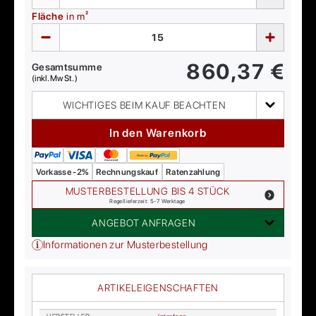
Fläche
in m²
860,37
€
Gesamtsumme
(inkl. MwSt.)
WICHTIGES BEIM KAUF BEACHTEN
In den Warenkorb
Vorkasse -2%
Rechnungskauf
Ratenzahlung
MUSTERBESTELLUNG BIS 4 STÜCK
Regellieferzeit: 5-7 Werktage
ANGEBOT ANFRAGEN
Informationen zur Musterbestellung
ARTIKELEIGENSCHAFTEN