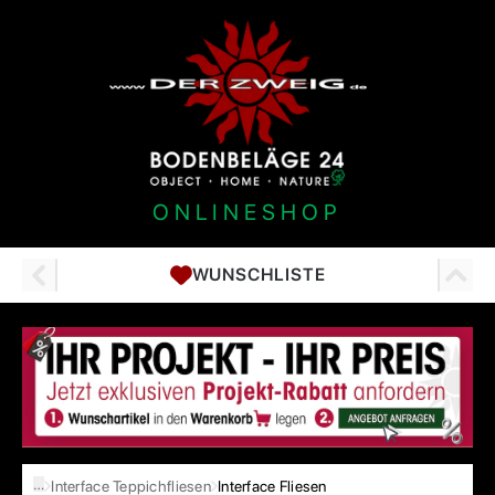
ONLINESHOP
WUNSCHLISTE
…
Interface Teppichfliesen
Interface Fliesen