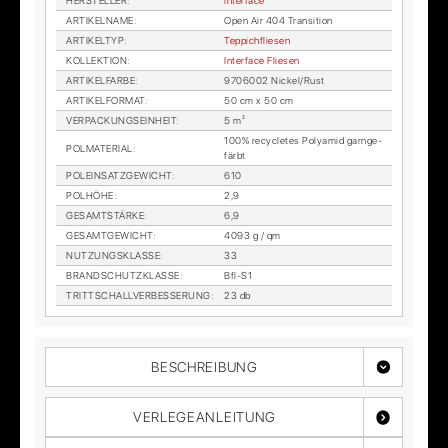
HER­STEL­LER
:
In­ter­face
AR­TI­KEL­NA­ME
:
Open Air 404 Tran­si­ti­on
AR­TI­KEL­TYP
:
Tep­pich­flie­sen
KOL­LEK­TI­ON
:
In­ter­face Flie­sen
AR­TI­KEL­FAR­BE
:
9706002 Ni­ckel/Rust
AR­TI­KEL­FOR­MAT
:
50 cm x 50 cm
VER­PA­CKUNGS­EIN­HEIT
:
5 m²
100% re­cy­cle­tes Po­ly­amid garn­ge­
POL­MA­TE­RI­AL
:
färbt
POL­EIN­SATZ­GE­WICHT
:
610
POL­HÖ­HE
:
2,9
GE­SAMT­STÄR­KE
:
6,9
GE­SAMT­GE­WICHT
:
4093 g / qm
NUT­ZUNGS­KLAS­SE
:
33
BRAND­SCHUTZ­KLAS­SE
:
Bfl-S1
TRITT­SCHALL­VER­BES­SE­RUNG
:
23 db
BESCHREIBUNG
VERLEGEANLEITUNG