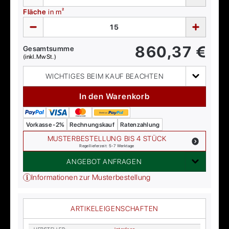
Fläche
in m²
860,37
€
Gesamtsumme
(inkl. MwSt.)
WICHTIGES BEIM KAUF BEACHTEN
In den Warenkorb
Vorkasse -2%
Rechnungskauf
Ratenzahlung
MUSTERBESTELLUNG BIS 4 STÜCK
Regellieferzeit: 5-7 Werktage
ANGEBOT ANFRAGEN
Informationen zur Musterbestellung
ARTIKELEIGENSCHAFTEN