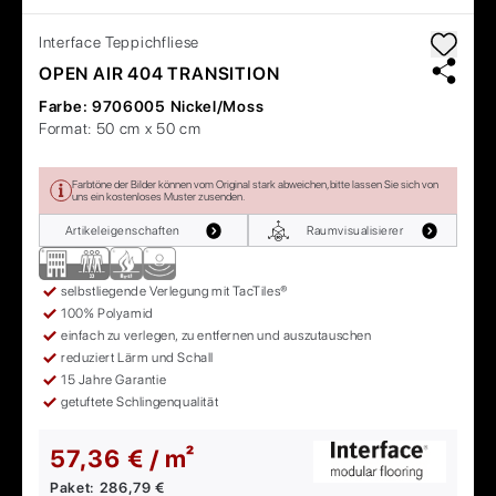
Interface
Teppichfliese
OPEN AIR 404 TRANSITION
Farbe:
9706005 Nickel/Moss
Format:
50 cm x 50 cm
Farbtöne der Bilder können vom Original stark abweichen, bitte lassen Sie sich von
uns ein kostenloses Muster zusenden.
Artikeleigenschaften
Raumvisualisierer
selbstliegende Verlegung mit TacTiles®
100% Polyamid
einfach zu verlegen, zu entfernen und auszutauschen
reduziert Lärm und Schall
15 Jahre Garantie
getuftete Schlingenqualität
57,36 € / m²
Paket:
286,79 €