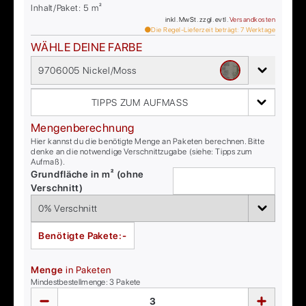
Inhalt/Paket:
5
m²
inkl. MwSt. zzgl. evtl.
Versandkosten
Die Regel-Lieferzeit beträgt:
7
Werktage
WÄHLE DEINE FARBE
9706005 Nickel/Moss
TIPPS ZUM AUFMASS
Mengenberechnung
Hier kannst du die benötigte Menge an Paketen berechnen. Bitte
denke an die notwendige Verschnittzugabe (siehe: Tipps zum
Aufmaß).
Grundfläche in m² (ohne
Verschnitt)
Benötigte Pakete:
-
Menge
in Paketen
Mindestbestellmenge:
3
Pakete