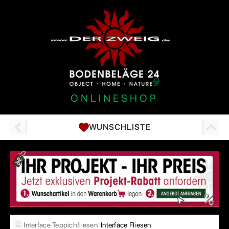
ONLINESHOP
WUNSCHLISTE
…
Interface Teppichfliesen
Interface Fliesen