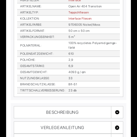
HER­STEL­LER
:
In­ter­face
AR­TI­KEL­NA­ME
:
Open Air 404 Tran­si­ti­on
AR­TI­KEL­TYP
:
Tep­pich­flie­sen
KOL­LEK­TI­ON
:
In­ter­face Flie­sen
AR­TI­KEL­FAR­BE
:
9706005 Ni­ckel/Moss
AR­TI­KEL­FOR­MAT
:
50 cm x 50 cm
VER­PA­CKUNGS­EIN­HEIT
:
5 m²
100% re­cy­cle­tes Po­ly­amid garn­ge­
POL­MA­TE­RI­AL
:
färbt
POL­EIN­SATZ­GE­WICHT
:
610
POL­HÖ­HE
:
2,9
GE­SAMT­STÄR­KE
:
6,9
GE­SAMT­GE­WICHT
:
4093 g / qm
NUT­ZUNGS­KLAS­SE
:
33
BRAND­SCHUTZ­KLAS­SE
:
Bfl-S1
TRITT­SCHALL­VER­BES­SE­RUNG
:
23 db
BESCHREIBUNG
VERLEGEANLEITUNG