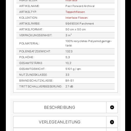
HER­STEL­LER
:
In­ter­face
AR­TI­KEL­NA­ME
:
Past For­ward Ar­chi­val
AR­TI­KEL­TYP
:
Tep­pich­flie­sen
KOL­LEK­TI­ON
:
In­ter­face Flie­sen
AR­TI­KEL­FAR­BE
:
9949004 Parch­ment
AR­TI­KEL­FOR­MAT
:
50 cm x 50 cm
VER­PA­CKUNGS­EIN­HEIT
:
3 m²
100% re­cy­cle­tes Po­ly­amid garn­ge­
POL­MA­TE­RI­AL
:
färbt
POL­EIN­SATZ­GE­WICHT
:
1323
POL­HÖ­HE
:
5,3
GE­SAMT­STÄR­KE
:
10,2
GE­SAMT­GE­WICHT
:
5101 g / qm
NUT­ZUNGS­KLAS­SE
:
33
BRAND­SCHUTZ­KLAS­SE
:
Bfl-S1
TRITT­SCHALL­VER­BES­SE­RUNG
:
27 dB
BESCHREIBUNG
VERLEGEANLEITUNG