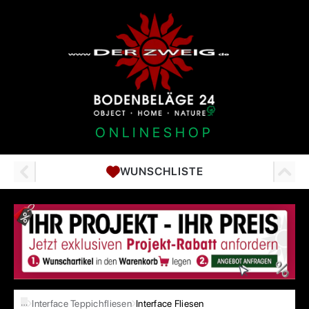
ONLINESHOP
WUNSCHLISTE
…
Interface Teppichfliesen
Interface Fliesen