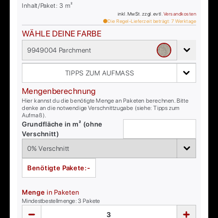
Inhalt/Paket:
3
m²
inkl. MwSt. zzgl. evtl.
Versandkosten
Die Regel-Lieferzeit beträgt:
7
Werktage
WÄHLE DEINE FARBE
9949004 Parchment
TIPPS ZUM AUFMASS
Mengenberechnung
Hier kannst du die benötigte Menge an Paketen berechnen. Bitte
denke an die notwendige Verschnittzugabe (siehe: Tipps zum
Aufmaß).
Grundfläche in m² (ohne
Verschnitt)
Benötigte Pakete:
-
Menge
in Paketen
Mindestbestellmenge:
3
Pakete