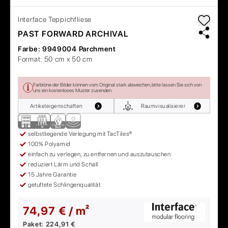
Interface
Teppichfliese
PAST FORWARD ARCHIVAL
Farbe:
9949004 Parchment
Format:
50 cm x 50 cm
Farbtöne der Bilder können vom Original stark abweichen, bitte lassen Sie sich von
uns ein kostenloses Muster zusenden.
Artikeleigenschaften
Raumvisualisierer
selbstliegende Verlegung mit TacTiles®
100% Polyamid
einfach zu verlegen, zu entfernen und auszutauschen
reduziert Lärm und Schall
15 Jahre Garantie
getuftete Schlingenqualität
74,97 € / m²
Paket:
224,91 €