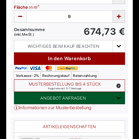
Fläche
in m²
674,73
€
Gesamtsumme
(inkl. MwSt.)
WICHTIGES BEIM KAUF BEACHTEN
In den Warenkorb
Vorkasse -2%
Rechnungskauf
Ratenzahlung
MUSTERBESTELLUNG BIS 4 STÜCK
Regellieferzeit: 5-7 Werktage
ANGEBOT ANFRAGEN
Informationen zur Musterbestellung
ARTIKELEIGENSCHAFTEN