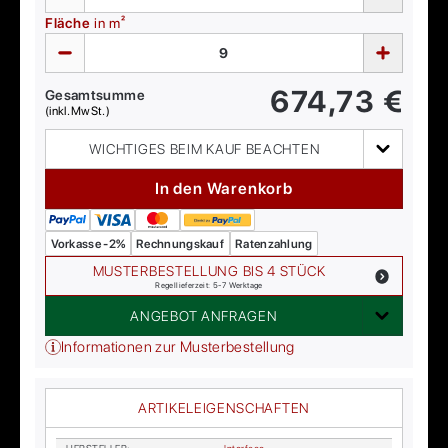
Fläche
in m²
674,73
€
Gesamtsumme
(inkl. MwSt.)
WICHTIGES BEIM KAUF BEACHTEN
In den Warenkorb
Vorkasse -2%
Rechnungskauf
Ratenzahlung
MUSTERBESTELLUNG BIS 4 STÜCK
Regellieferzeit: 5-7 Werktage
ANGEBOT ANFRAGEN
Informationen zur Musterbestellung
ARTIKELEIGENSCHAFTEN