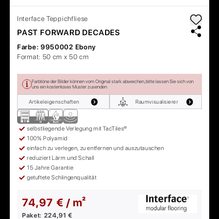
Interface
Teppichfliese
PAST FORWARD DECADES
Farbe:
9950002 Ebony
Format:
50 cm x 50 cm
Farbtöne der Bilder können vom Original stark abweichen, bitte lassen Sie sich von
uns ein kostenloses Muster zusenden.
Artikeleigenschaften
Raumvisualisierer
selbstliegende Verlegung mit TacTiles®
100% Polyamid
einfach zu verlegen, zu entfernen und auszutauschen
reduziert Lärm und Schall
15 Jahre Garantie
getuftete Schlingenqualität
74,97 € / m²
Paket:
224,91 €