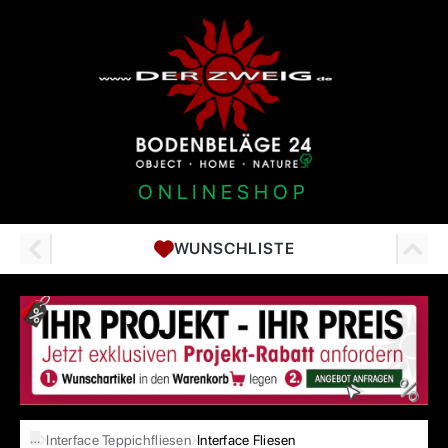
ONLINESHOP
WUNSCHLISTE
…
Interface Teppichfliesen
Interface Fliesen