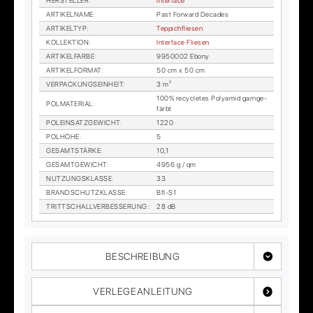
HER­STEL­LER
:
In­ter­face
AR­TI­KEL­NA­ME
:
Past For­ward De­ca­des
AR­TI­KEL­TYP
:
Tep­pich­flie­sen
KOL­LEK­TI­ON
:
In­ter­face Flie­sen
AR­TI­KEL­FAR­BE
:
9950002 Eb­o­ny
AR­TI­KEL­FOR­MAT
:
50 cm x 50 cm
VER­PA­CKUNGS­EIN­HEIT
:
3 m²
100% re­cy­cle­tes Po­ly­amid garn­ge­
POL­MA­TE­RI­AL
:
färbt
POL­EIN­SATZ­GE­WICHT
:
1220
POL­HÖ­HE
:
5
GE­SAMT­STÄR­KE
:
10,1
GE­SAMT­GE­WICHT
:
4956 g / qm
NUT­ZUNGS­KLAS­SE
:
33
BRAND­SCHUTZ­KLAS­SE
:
Bfl-S1
TRITT­SCHALL­VER­BES­SE­RUNG
:
28 dB
BESCHREIBUNG
VERLEGEANLEITUNG