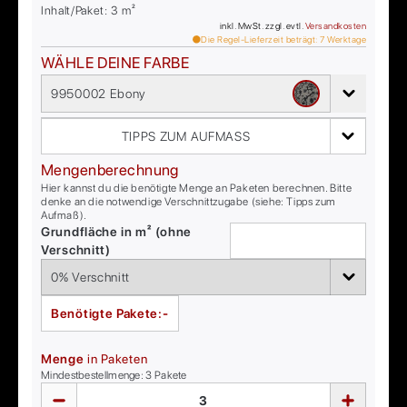
Inhalt/Paket:
3
m²
inkl. MwSt. zzgl. evtl.
Versandkosten
Die Regel-Lieferzeit beträgt:
7
Werktage
WÄHLE DEINE FARBE
9950002 Ebony
TIPPS ZUM AUFMASS
Mengenberechnung
Hier kannst du die benötigte Menge an Paketen berechnen. Bitte
denke an die notwendige Verschnittzugabe (siehe: Tipps zum
Aufmaß).
Grundfläche in m² (ohne
Verschnitt)
Benötigte Pakete:
-
Menge
in Paketen
Mindestbestellmenge:
3
Pakete