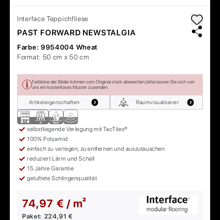
Interface
Teppichfliese
PAST FORWARD NEWSTALGIA
Farbe:
9954004 Wheat
Format:
50 cm x 50 cm
Farbtöne der Bilder können vom Original stark abweichen, bitte lassen Sie sich von
uns ein kostenloses Muster zusenden.
Artikeleigenschaften
Raumvisualisierer
selbstliegende Verlegung mit TacTiles®
100% Polyamid
einfach zu verlegen, zu entfernen und auszutauschen
reduziert Lärm und Schall
15 Jahre Garantie
getuftete Schlingenqualität
74,97 € / m²
Paket:
224,91 €