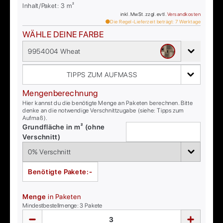
Inhalt/Paket:
3
m²
inkl. MwSt. zzgl. evtl.
Versandkosten
Die Regel-Lieferzeit beträgt:
7
Werktage
WÄHLE DEINE FARBE
9954004 Wheat
TIPPS ZUM AUFMASS
Mengenberechnung
Hier kannst du die benötigte Menge an Paketen berechnen. Bitte
denke an die notwendige Verschnittzugabe (siehe: Tipps zum
Aufmaß).
Grundfläche in m² (ohne
Verschnitt)
Benötigte Pakete:
-
Menge
in Paketen
Mindestbestellmenge:
3
Pakete