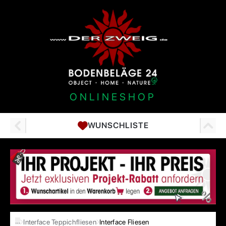
ONLINESHOP
WUNSCHLISTE
…
Interface Teppichfliesen
Interface Fliesen