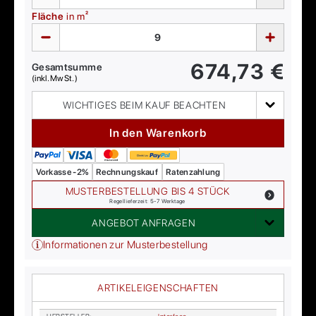
Fläche
in m²
674,73
€
Gesamtsumme
(inkl. MwSt.)
WICHTIGES BEIM KAUF BEACHTEN
In den Warenkorb
Vorkasse -2%
Rechnungskauf
Ratenzahlung
MUSTERBESTELLUNG BIS 4 STÜCK
Regellieferzeit: 5-7 Werktage
ANGEBOT ANFRAGEN
Informationen zur Musterbestellung
ARTIKELEIGENSCHAFTEN