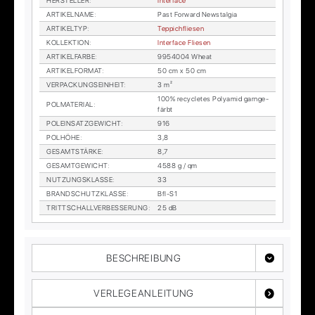
HER­STEL­LER
:
In­ter­face
AR­TI­KEL­NA­ME
:
Past For­ward New­st­al­gia
AR­TI­KEL­TYP
:
Tep­pich­flie­sen
KOL­LEK­TI­ON
:
In­ter­face Flie­sen
AR­TI­KEL­FAR­BE
:
9954004 Wheat
AR­TI­KEL­FOR­MAT
:
50 cm x 50 cm
VER­PA­CKUNGS­EIN­HEIT
:
3 m²
100% re­cy­cle­tes Po­ly­amid garn­ge­
POL­MA­TE­RI­AL
:
färbt
POL­EIN­SATZ­GE­WICHT
:
916
POL­HÖ­HE
:
3,8
GE­SAMT­STÄR­KE
:
8,7
GE­SAMT­GE­WICHT
:
4588 g / qm
NUT­ZUNGS­KLAS­SE
:
33
BRAND­SCHUTZ­KLAS­SE
:
Bfl-S1
TRITT­SCHALL­VER­BES­SE­RUNG
:
25 dB
BESCHREIBUNG
VERLEGEANLEITUNG