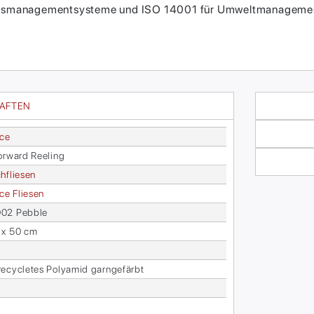
itätsmanagementsysteme und ISO 14001 für Umweltmanagement
HAFTEN
ace
r­ward Re­e­ling
h­flie­sen
face Flie­sen
2 Peb­b­le
 x 50 cm
­cy­cle­tes Po­ly­amid garn­ge­färbt