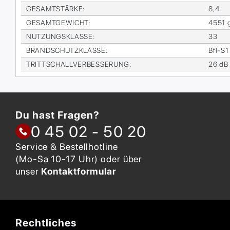
GE­SAMT­STÄR­KE
:
8,4
GE­SAMT­GE­WICHT
:
4551 
NUT­ZUNGS­KLAS­SE
:
33
BRAND­SCHUTZ­KLAS­SE
:
Bfl-S1
TRITT­SCHALL­VER­BES­SE­RUNG
:
26 dB
Du hast Fragen?
0 45 02 - 50 20
Service & Bestellhotline
(Mo-Sa 10-17 Uhr) oder über
unser
Kontaktformular
Rechtliches