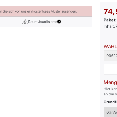
74,
en Sie sich von uns ein kostenloses Muster zusenden.
Paket
Raumvisualisierer
Inhalt
WÄHL
99620
Meng
Hier ka
an die 
Grundfl