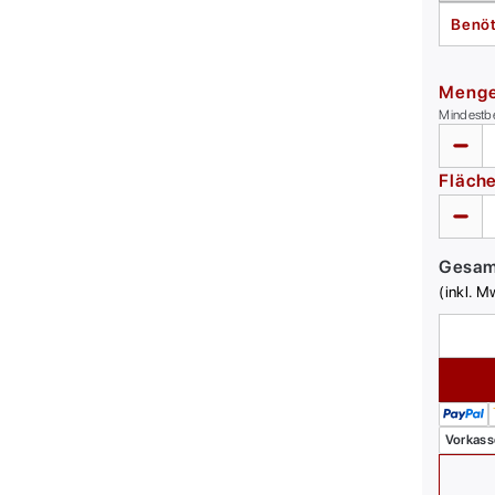
Benöt
Meng
Mindestb
Fläch
Gesa
(inkl. M
Vorkass