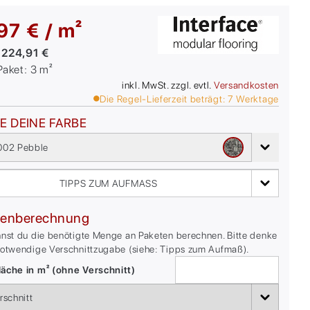
97 € / m²
:
224,91 €
/Paket:
3
m²
inkl. MwSt. zzgl. evtl.
Versandkosten
Die Regel-Lieferzeit beträgt:
7
Werktage
E DEINE FARBE
02 Pebble
TIPPS ZUM AUFMASS
enberechnung
nnst du die benötigte Menge an Paketen berechnen. Bitte denke
notwendige Verschnittzugabe (siehe: Tipps zum Aufmaß).
äche in m² (ohne Verschnitt)