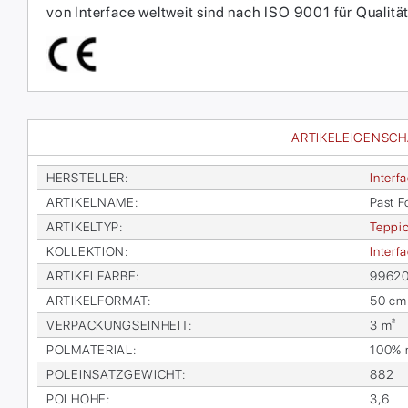
von Interface weltweit sind nach ISO 9001 für Qual
ARTIKELEIGENSC
HER­STEL­LER
:
In­ter­f
AR­TI­KEL­NA­ME
:
Past Fo
AR­TI­KEL­TYP
:
Tep­pic
KOL­LEK­TI­ON
:
In­ter­
AR­TI­KEL­FAR­BE
:
996200
AR­TI­KEL­FOR­MAT
:
50 cm
VER­PA­CKUNGS­EIN­HEIT
:
3 m²
POL­MA­TE­RI­AL
:
100% re
POL­EIN­SATZ­GE­WICHT
:
882
POL­HÖ­HE
:
3,6