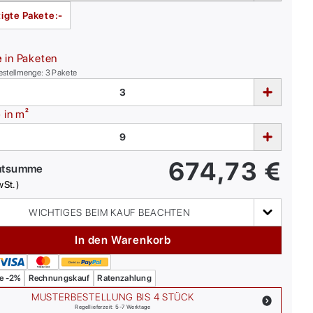
igte Pakete:
-
e
in Paketen
estellmenge:
3
Pakete
e
in m²
674,73
€
mtsumme
wSt.)
WICHTIGES BEIM KAUF BEACHTEN
In den Warenkorb
e -2%
Rechnungskauf
Ratenzahlung
MUSTERBESTELLUNG BIS 4 STÜCK
Regellieferzeit: 5-7 Werktage