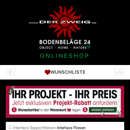
ONLINESHOP
WUNSCHLISTE
…
Interface Teppichfliesen
Interface Fliesen