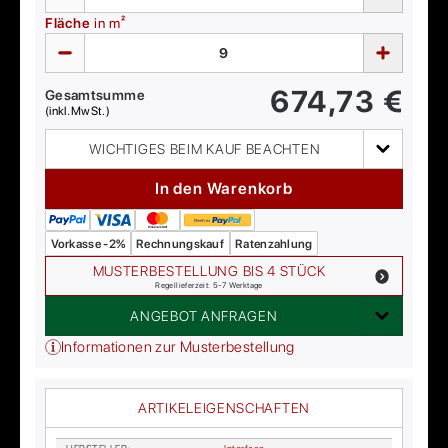
Fläche
in m²
674,73
€
Gesamtsumme
(inkl. MwSt.)
WICHTIGES BEIM KAUF BEACHTEN
In den Warenkorb
Vorkasse -2%
Rechnungskauf
Ratenzahlung
MUSTERBESTELLUNG BIS 4 STÜCK
Regellieferzeit: 5-7 Werktage
ANGEBOT ANFRAGEN
Informationen zur Musterbestellung
ARTIKELEIGENSCHAFTEN