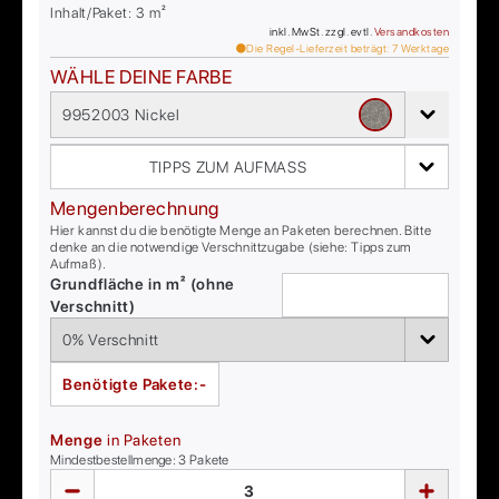
Inhalt/Paket:
3
m²
inkl. MwSt. zzgl. evtl.
Versandkosten
Die Regel-Lieferzeit beträgt:
7
Werktage
WÄHLE DEINE FARBE
9952003 Nickel
TIPPS ZUM AUFMASS
Mengenberechnung
Hier kannst du die benötigte Menge an Paketen berechnen. Bitte
denke an die notwendige Verschnittzugabe (siehe: Tipps zum
Aufmaß).
Grundfläche in m² (ohne
Verschnitt)
Benötigte Pakete:
-
Menge
in Paketen
Mindestbestellmenge:
3
Pakete