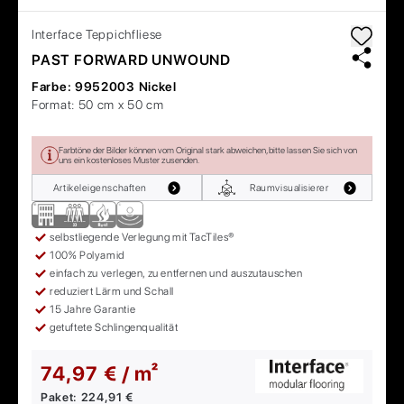
Interface
Teppichfliese
PAST FORWARD UNWOUND
Farbe:
9952003 Nickel
Format:
50 cm x 50 cm
Farbtöne der Bilder können vom Original stark abweichen, bitte lassen Sie sich von
uns ein kostenloses Muster zusenden.
Artikeleigenschaften
Raumvisualisierer
selbstliegende Verlegung mit TacTiles®
100% Polyamid
einfach zu verlegen, zu entfernen und auszutauschen
reduziert Lärm und Schall
15 Jahre Garantie
getuftete Schlingenqualität
74,97 € / m²
Paket:
224,91 €