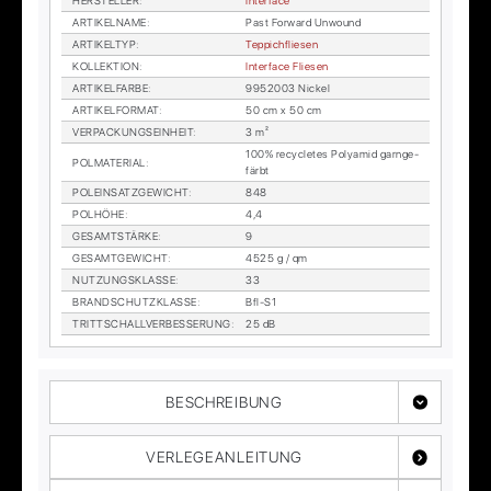
HER­STEL­LER
:
In­ter­face
AR­TI­KEL­NA­ME
:
Past For­ward Un­wound
AR­TI­KEL­TYP
:
Tep­pich­flie­sen
KOL­LEK­TI­ON
:
In­ter­face Flie­sen
AR­TI­KEL­FAR­BE
:
9952003 Ni­ckel
AR­TI­KEL­FOR­MAT
:
50 cm x 50 cm
VER­PA­CKUNGS­EIN­HEIT
:
3 m²
100% re­cy­cle­tes Po­ly­amid garn­ge­
POL­MA­TE­RI­AL
:
färbt
POL­EIN­SATZ­GE­WICHT
:
848
POL­HÖ­HE
:
4,4
GE­SAMT­STÄR­KE
:
9
GE­SAMT­GE­WICHT
:
4525 g / qm
NUT­ZUNGS­KLAS­SE
:
33
BRAND­SCHUTZ­KLAS­SE
:
Bfl-S1
TRITT­SCHALL­VER­BES­SE­RUNG
:
25 dB
BESCHREIBUNG
VERLEGEANLEITUNG